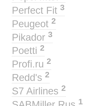
3
Perfect Fit
2
Peugeot
3
Pikador
2
Poetti
2
Profi.ru
2
Redd's
2
S7 Airlines
1
SABMiller Rus