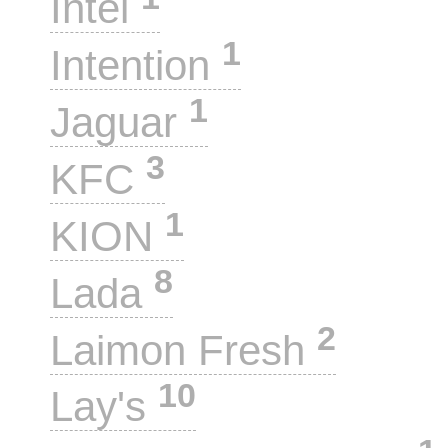
Intel
1
Intention
1
Jaguar
3
KFC
1
KION
8
Lada
2
Laimon Fresh
10
Lay's