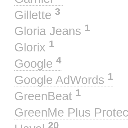
3
Gillette
1
Gloria Jeans
1
Glorix
4
Google
1
Google AdWords
1
GreenBeat
GreenMe Plus Prote
20