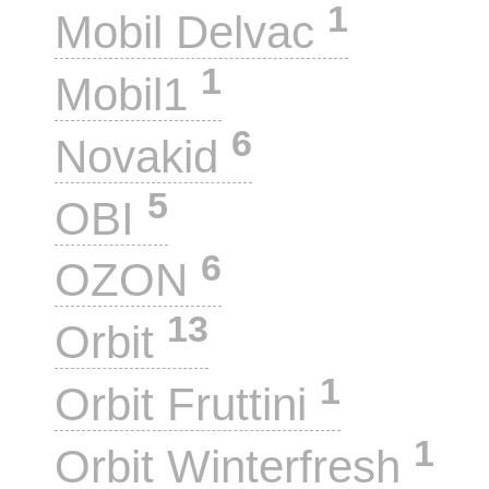
1
Mobil Delvac
1
Mobil1
6
Novakid
5
OBI
6
OZON
13
Orbit
1
Orbit Fruttini
1
Orbit Winterfresh