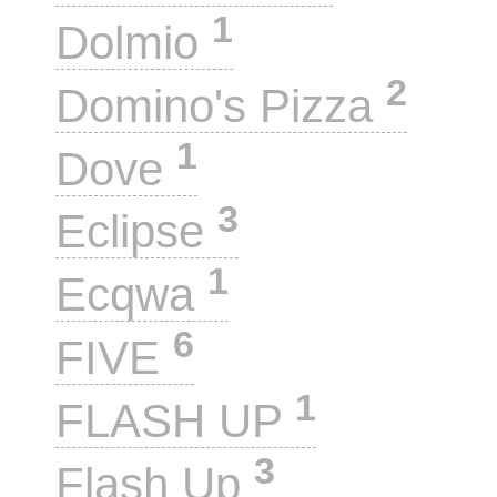
1
Dolmio
2
Domino's Pizza
1
Dove
3
Eclipse
1
Ecqwa
6
FIVE
1
FLASH UP
3
Flash Up