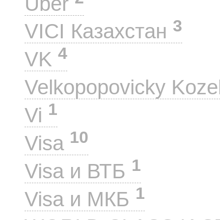
Uber
3
VICI Казахстан
4
VK
Velkopopovicky Koze
1
Vi
10
Visa
1
Visa и ВТБ
1
Visa и МКБ