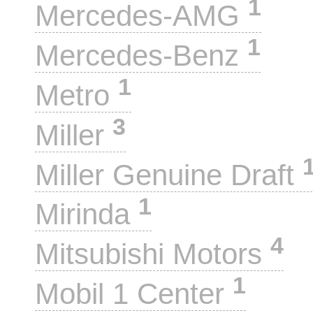
1
Mercedes-AMG
1
Mercedes-Benz
1
Metro
3
Miller
Miller Genuine Draft
1
Mirinda
4
Mitsubishi Motors
1
Mobil 1 Center