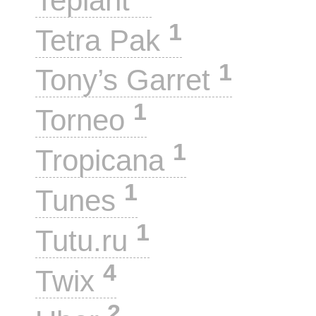
Teplant
1
Tetra Pak
1
Tony’s Garret
1
Torneo
1
Tropicana
1
Tunes
1
Tutu.ru
4
Twix
2