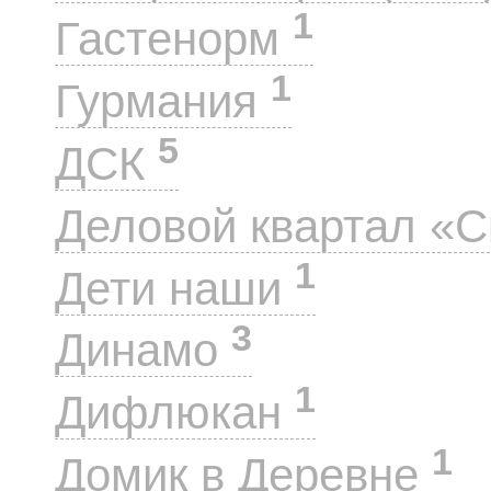
1
Гастенорм
1
Гурмания
5
ДСК
Деловой квартал «
1
Дети наши
3
Динамо
1
Дифлюкан
1
Домик в Деревне