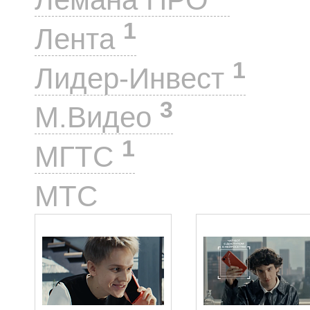
1
Лента
1
Лидер-Инвест
3
М.Видео
1
МГТС
104
МТС