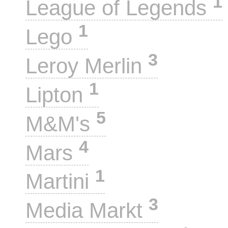
1
League of Legends
1
Lego
3
Leroy Merlin
1
Lipton
5
M&M's
4
Mars
1
Martini
3
Media Markt