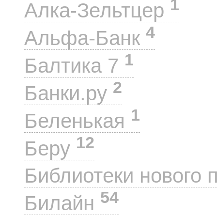
1
Алка-Зельтцер
4
Альфа-Банк
1
Балтика 7
2
Банки.ру
1
Беленькая
12
Беру
Библиотеки нового 
54
Билайн