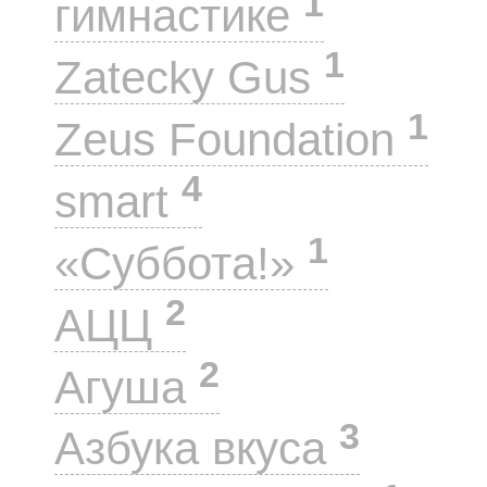
1
гимнастике
1
Zatecky Gus
1
Zeus Foundation
4
smart
1
«Суббота!»
2
АЦЦ
2
Агуша
3
Азбука вкуса