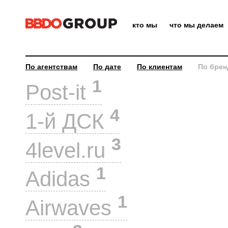
кто мы
что мы делаем
По агентствам
По дате
По клиентам
По брен
1
Post-it
4
1-й ДСК
3
4level.ru
1
Adidas
1
Airwaves