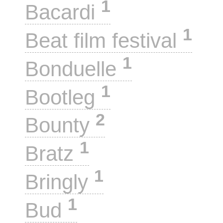
1
Bacardi
1
Beat film festival
1
Bonduelle
1
Bootleg
2
Bounty
1
Bratz
1
Bringly
1
Bud