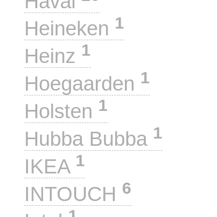
Haval
1
Heineken
1
Heinz
1
Hoegaarden
1
Holsten
1
Hubba Bubba
1
IKEA
6
INTOUCH
1