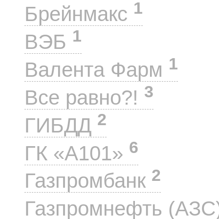
1
Брейнмакс
1
ВЭБ
1
Валента Фарм
3
Все равно?!
2
ГИБДД
6
ГК «А101»
2
Газпромбанк
Газпромнефть (АЗС