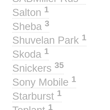
1
Salton
3
Sheba
1
Shuvelan Park
1
Skoda
35
Snickers
1
Sony Mobile
1
Starburst
1