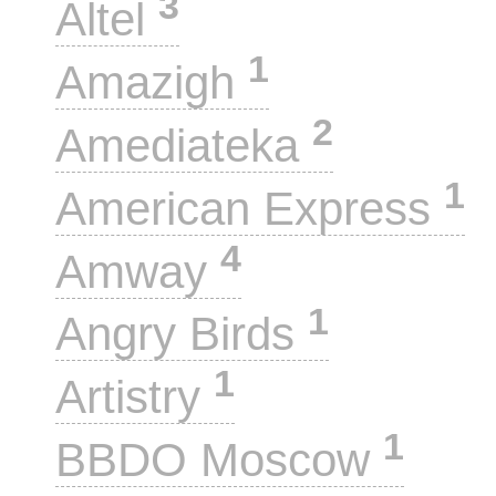
3
Altel
1
Amazigh
2
Amediateka
1
American Express
4
Amway
1
Angry Birds
1
Artistry
1
BBDO Moscow