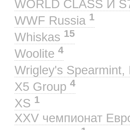
WORLD CLASS И S
1
WWF Russia
15
Whiskas
4
Woolite
Wrigley's Spearmint, 
4
X5 Group
1
XS
XXV чемпионат Евр