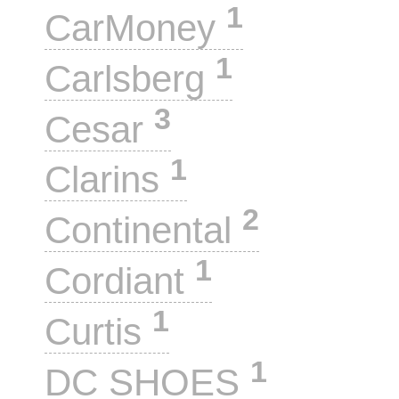
1
CarMoney
1
Carlsberg
3
Cesar
1
Clarins
2
Continental
1
Cordiant
1
Curtis
1
DC SHOES