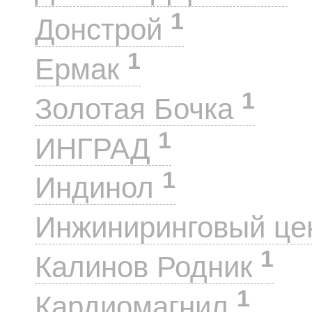
1
Донстрой
1
Ермак
1
Золотая Бочка
1
ИНГРАД
1
Индинол
Инжиниринговый це
1
Калинов Родник
1
Кардиомагнил