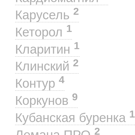
2
Карусель
1
Кеторол
1
Кларитин
2
Клинский
4
Контур
9
Коркунов
1
Кубанская буренка
2
Лемана ПРО