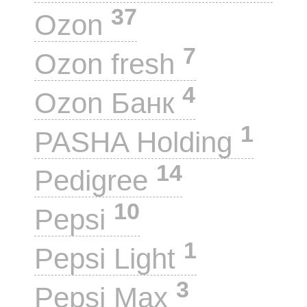
37
Ozon
7
Ozon fresh
4
Ozon Банк
1
PASHA Holding
14
Pedigree
10
Pepsi
1
Pepsi Light
3
Pepsi Max