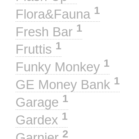
1
Flora&Fauna
1
Fresh Bar
1
Fruttis
1
Funky Monkey
1
GE Money Bank
1
Garage
1
Gardex
2
Garnier