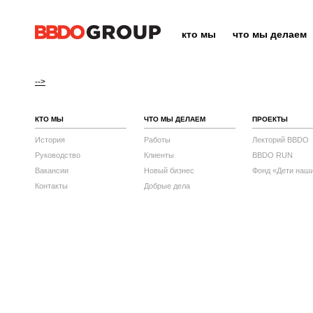
кто мы
что мы делаем
-->
КТО МЫ
ЧТО МЫ ДЕЛАЕМ
ПРОЕКТЫ
История
Работы
Лекторий BBDO
Руководство
Клиенты
BBDO RUN
Вакансии
Новый бизнес
Фонд «Дети наш
Контакты
Добрые дела