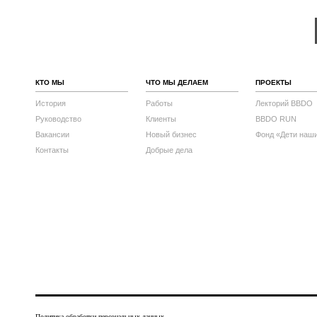
КТО МЫ
ЧТО МЫ ДЕЛАЕМ
ПРОЕКТЫ
История
Работы
Лекторий BBDO
Руководство
Клиенты
BBDO RUN
Вакансии
Новый бизнес
Фонд «Дети наш
Контакты
Добрые дела
Политика обработки персональных данных