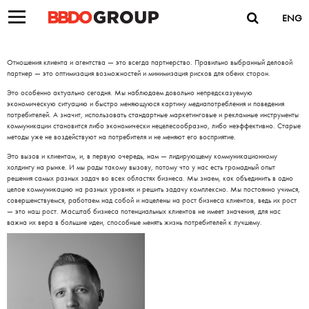
ENG
Отношения клиента и агентства — это всегда партнерство. Правильно выбранный деловой
партнер — это оптимизация возможностей и минимизация рисков для обеих сторон.
Это особенно актуально сегодня. Мы наблюдаем довольно непредсказуемую
экономическую ситуацию и быстро меняющуюся картину медиапотребления и поведения
потребителей. А значит, использовать стандартные маркетинговые и рекламные инструменты
коммуникации становится либо экономически нецелесообразно, либо неэффективно. Старые
методы уже не воздействуют на потребителя и не меняют его восприятие.
Это вызов и клиентам, и, в первую очередь, нам — лидирующему коммуникационному
холдингу на рынке. И мы рады такому вызову, потому что у нас есть громадный опыт
решения самых разных задач во всех областях бизнеса. Мы знаем, как объединить в одно
целое коммуникацию на разных уровнях и решить задачу комплексно. Мы постоянно учимся,
совершенствуемся, работаем над собой и нацелены на рост бизнеса клиентов, ведь их рост
— это наш рост. Масштаб бизнеса потенциальных клиентов не имеет значения, для нас
важна их вера в большие идеи, способные менять жизнь потребителей к лучшему.