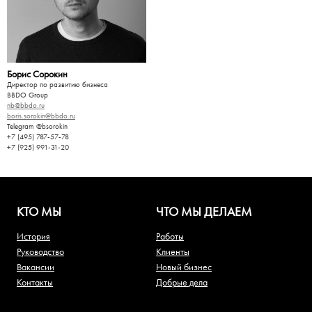
Борис Сорокин
Директор по развитию бизнеса
BBDO Group
nb@bbdo.ru
boris.sorokin@bbdo.ru
Telegram @bsorokin
+7 (495) 787-57-78
+7 (925) 991-31-20
КТО МЫ
ЧТО МЫ ДЕЛАЕМ
История
Работы
Руководство
Клиенты
Вакансии
Новый бизнес
Контакты
Добрые дела