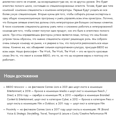
диалектики никто не отменял, мы возвращаемся туда же, но на другом уровне. Это будет
агентство полного цикла, состоящее из специализированных агентств. Точнее, будет два типа
компаний: компании-специалисты и компании-интеграторы. Первые будут уходить во все
более узкую специализацию. Вторые нужны для того, чтобы собирать разные экспертизы в
одну общую коммуникационную программу и уметь управлять всем этим оркестром. Логично,
что большие сетевые агентства должны стать интеграторами для больших системных клиентов.
В таких компаниях специалисты должны уметь четко и слаженно работать в интегрированной
команде для того, чтобы клиент получал один продукт, как это было в агентствах полного
цикла. При этом определяющим фактором успеха являются люди, потому что наш бизнес
устроен таким образом, что именно специалисты играют решающую роль. Мы собрали
очень сильную команду на рынке, и я уверена в том, что получится реализовать все наши
планы. Конечно же, нас объединяет сильная корпоративная культура, присущая BBDO во
всем мире. Наша философия – The Work, The Work, The Work — это не просто красивые
слова Это то, что лежит в основе BBDO, это то, во что мы искренне верим и поэтому это
работает».
Наши достижения
BBDO Moscow — на фестивале Cannes Lions в 2021 два шорт-листа в номинации
Entertainment; в 2018 — бронза в номинации Media и шорт-лист в номинации Reach /
Direct; в 2016 году — серебро в номинации PR; в 2015 —серебро в номинации Branded
Content & Entertainment, шорт-лист в категории Cyber; в 2012 — бронза в категории Press и
шорт-листы в номинациях Film и Outdoor; в 2011 году — шорт-лист в категории Film
Proximity — на фестивале Cannes Lions в 2017 году шорт-листы в номинациях: PR (Brand
Voice & Strategic Storytelling; Travel, Transport & Leisure и Costs/Creative Performance PR