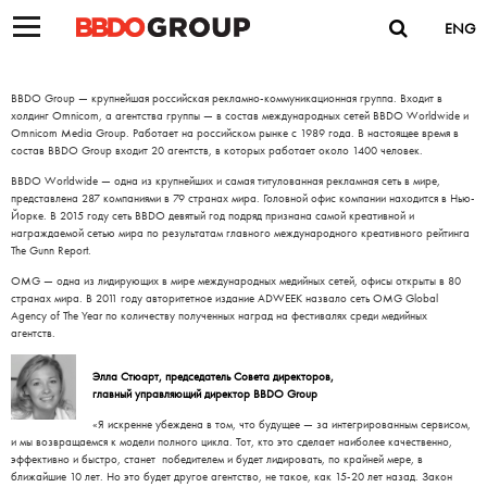
ENG
BBDO Group — крупнейшая российская рекламно-коммуникационная группа. Входит в
холдинг Omnicom, а агентства группы — в состав международных сетей BBDO Worldwide и
Omnicom Media Group. Работает на российском рынке с 1989 года. В настоящее время в
состав BBDO Group входит 20 агентств, в которых работает около 1400 человек.
BBDO Worldwide — одна из крупнейших и самая титулованная рекламная сеть в мире,
представлена 287 компаниями в 79 странах мира. Головной офис компании находится в Нью-
Йорке. В 2015 году сеть BBDO девятый год подряд признана самой креативной и
награждаемой сетью мира по результатам главного международного креативного рейтинга
The Gunn Report.
OMG — одна из лидирующих в мире международных медийных сетей, офисы открыты в 80
странах мира. В 2011 году авторитетное издание ADWEEK назвало сеть OMG Global
Agency of The Year по количеству полученных наград на фестивалях среди медийных
агентств.
Элла Стюарт, председатель Совета директоров,
главный управляющий директор BBDO Group
«Я искренне убеждена в том, что будущее — за интегрированным сервисом,
и мы возвращаемся к модели полного цикла. Тот, кто это сделает наиболее качественно,
эффективно и быстро, станет победителем и будет лидировать, по крайней мере, в
ближайшие 10 лет. Но это будет другое агентство, не такое, как 15-20 лет назад. Закон