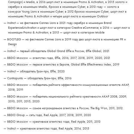
Campaign) и Media, в 2016 шорт-лист в номинации Promo & Activation, в 2015 золото и
серебро в номинации Media, бронза в номинации Cyber, в 2013 году — золото в
конкурсе Young Lions в номинации Cyber; в 2012 бронза номинации Cyber, шорт-лист в
номинациях Promo & Activation и четыре шорт-листа в номинации Outdoor
Instinct — на фестивале Cannes Lions в 2021 году серебро в номинации Brand
Experience&Activation и шорт-лист в категории Creative eCommerce; в 2016 — шорт-лист в
номинации Promo & Activation; в 2015 — шорт-лист в категории Mobile
BOOTLEG — на фестивале Cannes Lions в 2019 году два шорт-листа в номинациях PR и
Design
Instinct — первый обладатель Global Grand Effie в России, Effie Global, 2021
BBDO Moscow — агентство года, Effie, 2016, 2017, 2018, 2019, 2020, 2021
BBDO Moscow — первое агентство в Европе, Global Effie Effectiveness Index, 2019
Instinct — обладатель Гран-при, Effie, 2020
Contrapunto — обладатель Гран-при, Effie, 2016
BBDO Moscow — победитель рейтинга эффективности коммуникационных агентств АКАР,
2018, 2019
BBDO Moscow — победитель национального рейтинга креативности АКАР 2008, 2009,
2010, 2011, 2015, 2020
BBDO Moscow — самое награждаемое агентство в России, The Big Won, 2011, 2012
BBDO Group — сеть года, Red Apple, 2017, 2018, 2019, 2020
BBDO Moscow — креативное агентство года, Red Apple, 2011, 2013
Instinct — креативное агентство года, Red Apple, 2014, 2015