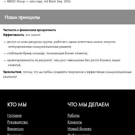
BBDO Group — сеть года, Ad Black Sea, 2016
Наши принципы
Честность и финансовая прозрачность
Эффективность
, это значит:
доступ ко всем ресурсам группы: работая с одним агентством можно получить
интегрированные коммуникационные решения;
стабильная бренд-команда, понимающая бизнес клиентов;
ориентированность на результат: наш рост невозможен без роста бизнеса наших
клиентов;
Удовольствие
, потому что мы любим создавать творческие и эффективные коммуникационные
кампании!
КТО МЫ
ЧТО МЫ ДЕЛАЕМ
История
Работы
Руководство
Клиенты
Вакансии
Новый бизнес
Контакты
Добрые дела