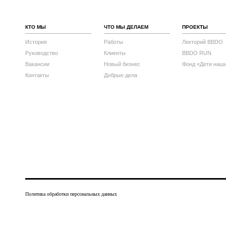
КТО МЫ
ЧТО МЫ ДЕЛАЕМ
ПРОЕКТЫ
История
Работы
Лекторий BBDO
Руководство
Клиенты
BBDO RUN
Вакансии
Новый бизнес
Фонд «Дети наш
Контакты
Добрые дела
Политика обработки персональных данных