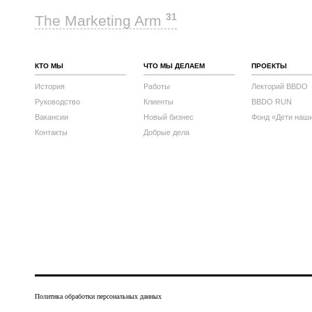
31
The Marketing Arm
КТО МЫ
ЧТО МЫ ДЕЛАЕМ
ПРОЕКТЫ
История
Работы
Лекторий BBDO
Руководство
Клиенты
BBDO RUN
Вакансии
Новый бизнес
Фонд «Дети наш
Контакты
Добрые дела
Политика обработки персональных данных