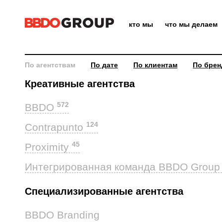
кто мы
что мы делаем
По агентствам
По дате
По клиентам
По брен
Креативные агентства
572
BBDO
124
Contrapunto
45
Proximity
Интегрированная команда BBDO Grou
Специализированные агентства
39
BBDO Branding