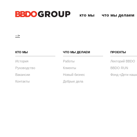
кто мы
что мы делаем
-->
КТО МЫ
ЧТО МЫ ДЕЛАЕМ
ПРОЕКТЫ
История
Работы
Лекторий BBDO
Руководство
Клиенты
BBDO RUN
Вакансии
Новый бизнес
Фонд «Дети наш
Контакты
Добрые дела