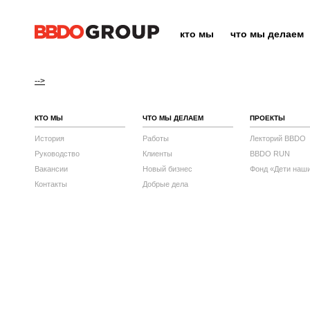
кто мы
что мы делаем
-->
КТО МЫ
ЧТО МЫ ДЕЛАЕМ
ПРОЕКТЫ
История
Работы
Лекторий BBDO
Руководство
Клиенты
BBDO RUN
Вакансии
Новый бизнес
Фонд «Дети наш
Контакты
Добрые дела