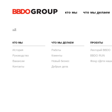
кто мы
что мы делаем
-->
КТО МЫ
ЧТО МЫ ДЕЛАЕМ
ПРОЕКТЫ
История
Работы
Лекторий BBDO
Руководство
Клиенты
BBDO RUN
Вакансии
Новый бизнес
Фонд «Дети наш
Контакты
Добрые дела