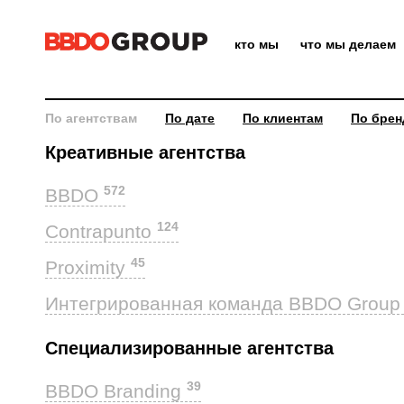
кто мы
что мы делаем
По агентствам
По дате
По клиентам
По брен
Креативные агентства
572
BBDO
124
Contrapunto
45
Proximity
Интегрированная команда BBDO Grou
Специализированные агентства
39
BBDO Branding