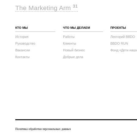
31
The Marketing Arm
КТО МЫ
ЧТО МЫ ДЕЛАЕМ
ПРОЕКТЫ
История
Работы
Лекторий BBDO
Руководство
Клиенты
BBDO RUN
Вакансии
Новый бизнес
Фонд «Дети наш
Контакты
Добрые дела
Политика обработки персональных данных