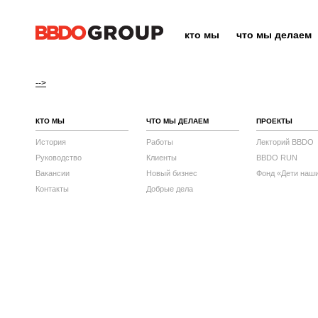
кто мы
что мы делаем
-->
КТО МЫ
ЧТО МЫ ДЕЛАЕМ
ПРОЕКТЫ
История
Работы
Лекторий BBDO
Руководство
Клиенты
BBDO RUN
Вакансии
Новый бизнес
Фонд «Дети наш
Контакты
Добрые дела