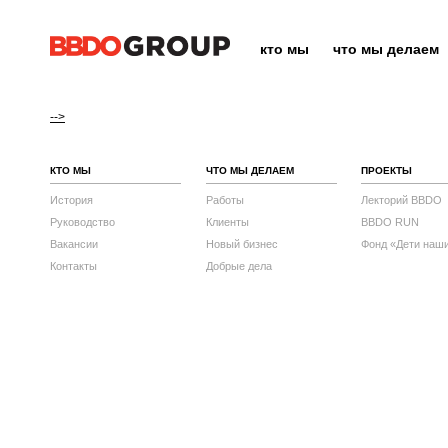
кто мы
что мы делаем
-->
КТО МЫ
ЧТО МЫ ДЕЛАЕМ
ПРОЕКТЫ
История
Работы
Лекторий BBDO
Руководство
Клиенты
BBDO RUN
Вакансии
Новый бизнес
Фонд «Дети наш
Контакты
Добрые дела