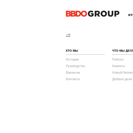
к
-->
КТО МЫ
ЧТО МЫ ДЕЛ
История
Работы
Руководство
Клиенты
Вакансии
Новый бизне
Контакты
Добрые дела