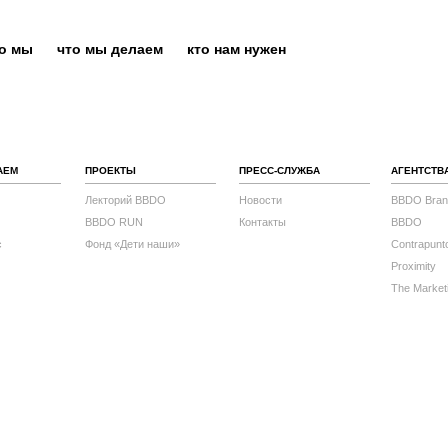
то мы
что мы делаем
кто нам нужен
АЕМ
ПРОЕКТЫ
ПРЕСС-СЛУЖБА
АГЕНТСТВ
Лекторий BBDO
Новости
BBDO Bran
BBDO RUN
Контакты
BBDO
с
Фонд «Дети наши»
Contrapunt
Proximity
The Market