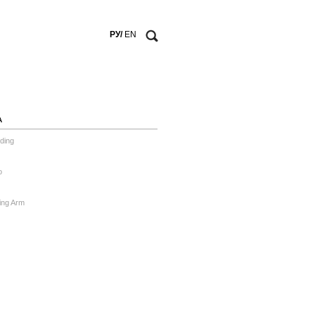
РУ/
EN
А
ding
o
ing Arm