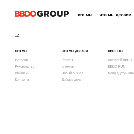
кто мы
что мы делаем
-->
КТО МЫ
ЧТО МЫ ДЕЛАЕМ
ПРОЕКТЫ
История
Работы
Лекторий BBDO
Руководство
Клиенты
BBDO RUN
Вакансии
Новый бизнес
Фонд «Дети наш
Контакты
Добрые дела