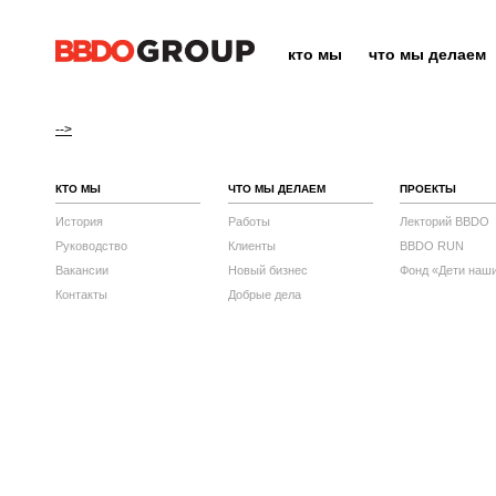
кто мы
что мы делаем
-->
КТО МЫ
ЧТО МЫ ДЕЛАЕМ
ПРОЕКТЫ
История
Работы
Лекторий BBDO
Руководство
Клиенты
BBDO RUN
Вакансии
Новый бизнес
Фонд «Дети наш
Контакты
Добрые дела