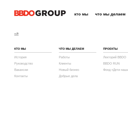
кто мы
что мы делаем
-->
КТО МЫ
ЧТО МЫ ДЕЛАЕМ
ПРОЕКТЫ
История
Работы
Лекторий BBDO
Руководство
Клиенты
BBDO RUN
Вакансии
Новый бизнес
Фонд «Дети наш
Контакты
Добрые дела