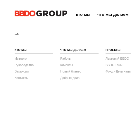
кто мы
что мы делаем
-->
КТО МЫ
ЧТО МЫ ДЕЛАЕМ
ПРОЕКТЫ
История
Работы
Лекторий BBDO
Руководство
Клиенты
BBDO RUN
Вакансии
Новый бизнес
Фонд «Дети наш
Контакты
Добрые дела