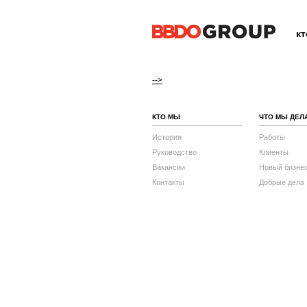
к
-->
КТО МЫ
ЧТО МЫ ДЕЛ
История
Работы
Руководство
Клиенты
Вакансии
Новый бизне
Контакты
Добрые дела