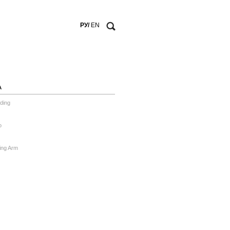
РУ/
EN
А
ding
o
ing Arm