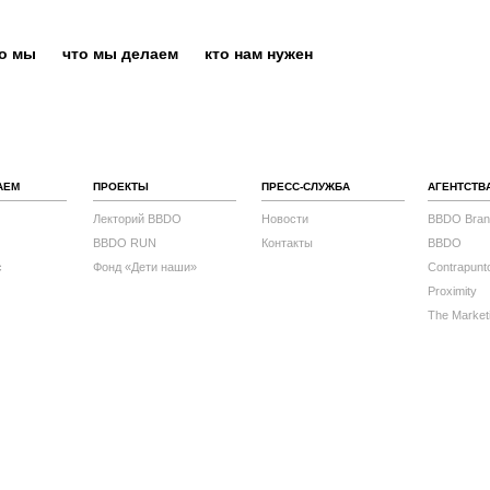
то мы
что мы делаем
кто нам нужен
АЕМ
ПРОЕКТЫ
ПРЕСС-СЛУЖБА
АГЕНТСТВ
Лекторий BBDO
Новости
BBDO Bran
BBDO RUN
Контакты
BBDO
с
Фонд «Дети наши»
Contrapunt
Proximity
The Market