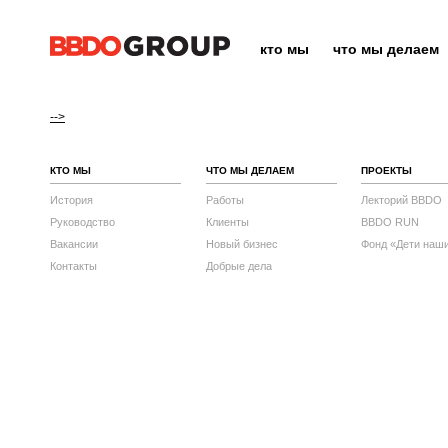
кто мы
что мы делаем
-->
КТО МЫ
ЧТО МЫ ДЕЛАЕМ
ПРОЕКТЫ
История
Работы
Лекторий BBDO
Руководство
Клиенты
BBDO RUN
Вакансии
Новый бизнес
Фонд «Дети наш
Контакты
Добрые дела