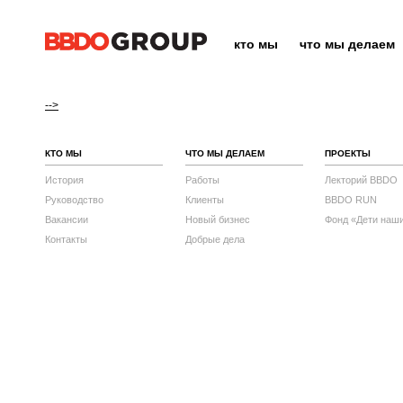
кто мы
что мы делаем
-->
КТО МЫ
ЧТО МЫ ДЕЛАЕМ
ПРОЕКТЫ
История
Работы
Лекторий BBDO
Руководство
Клиенты
BBDO RUN
Вакансии
Новый бизнес
Фонд «Дети наш
Контакты
Добрые дела