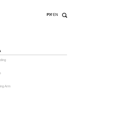
РУ/
EN
А
ding
o
ing Arm