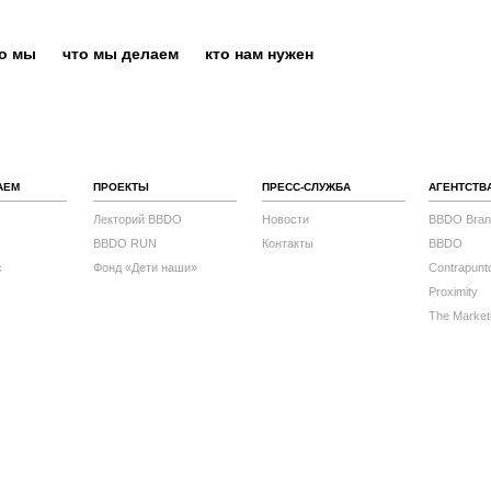
то мы
что мы делаем
кто нам нужен
АЕМ
ПРОЕКТЫ
ПРЕСС-СЛУЖБА
АГЕНТСТВ
Лекторий BBDO
Новости
BBDO Bran
BBDO RUN
Контакты
BBDO
с
Фонд «Дети наши»
Contrapunt
Proximity
The Market