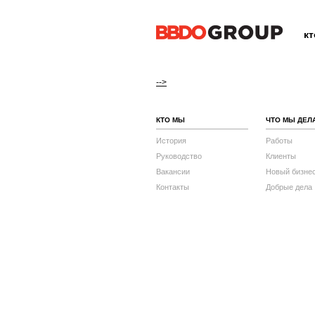
к
-->
КТО МЫ
ЧТО МЫ ДЕЛ
История
Работы
Руководство
Клиенты
Вакансии
Новый бизне
Контакты
Добрые дела