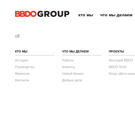
кто мы
что мы делаем
-->
КТО МЫ
ЧТО МЫ ДЕЛАЕМ
ПРОЕКТЫ
История
Работы
Лекторий BBDO
Руководство
Клиенты
BBDO RUN
Вакансии
Новый бизнес
Фонд «Дети наш
Контакты
Добрые дела