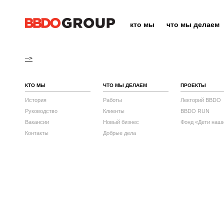
кто мы
что мы делаем
-->
КТО МЫ
ЧТО МЫ ДЕЛАЕМ
ПРОЕКТЫ
История
Работы
Лекторий BBDO
Руководство
Клиенты
BBDO RUN
Вакансии
Новый бизнес
Фонд «Дети наш
Контакты
Добрые дела