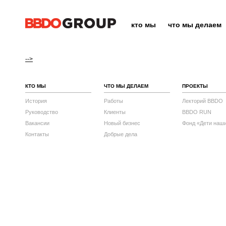
кто мы
что мы делаем
-->
КТО МЫ
ЧТО МЫ ДЕЛАЕМ
ПРОЕКТЫ
История
Работы
Лекторий BBDO
Руководство
Клиенты
BBDO RUN
Вакансии
Новый бизнес
Фонд «Дети наш
Контакты
Добрые дела