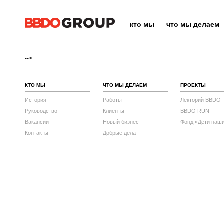
кто мы
что мы делаем
-->
КТО МЫ
ЧТО МЫ ДЕЛАЕМ
ПРОЕКТЫ
История
Работы
Лекторий BBDO
Руководство
Клиенты
BBDO RUN
Вакансии
Новый бизнес
Фонд «Дети наш
Контакты
Добрые дела