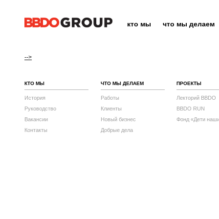
кто мы
что мы делаем
-->
КТО МЫ
ЧТО МЫ ДЕЛАЕМ
ПРОЕКТЫ
История
Работы
Лекторий BBDO
Руководство
Клиенты
BBDO RUN
Вакансии
Новый бизнес
Фонд «Дети наш
Контакты
Добрые дела