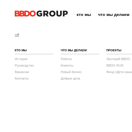
кто мы
что мы делаем
-->
КТО МЫ
ЧТО МЫ ДЕЛАЕМ
ПРОЕКТЫ
История
Работы
Лекторий BBDO
Руководство
Клиенты
BBDO RUN
Вакансии
Новый бизнес
Фонд «Дети наш
Контакты
Добрые дела