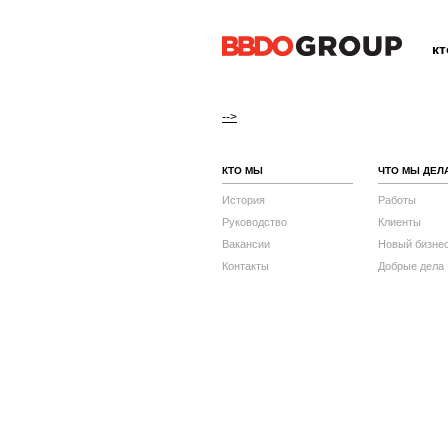
к
-->
КТО МЫ
ЧТО МЫ ДЕЛ
История
Работы
Руководство
Клиенты
Вакансии
Новый бизне
Контакты
Добрые дела