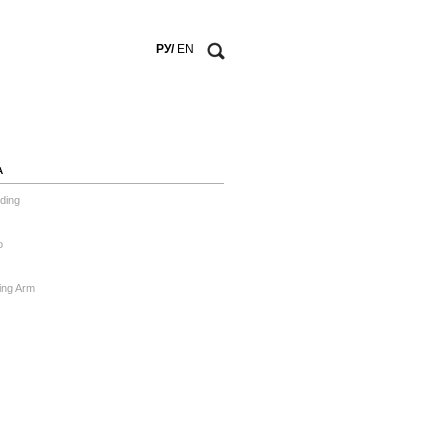
РУ/
EN
А
ding
o
ing Arm