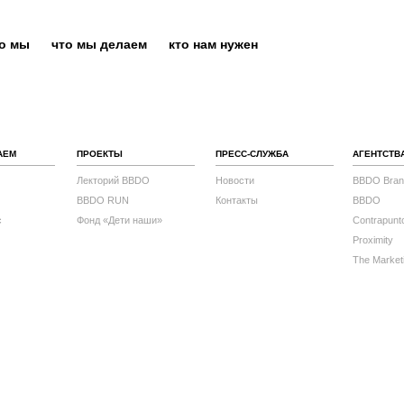
то мы
что мы делаем
кто нам нужен
АЕМ
ПРОЕКТЫ
ПРЕСС-СЛУЖБА
АГЕНТСТВ
Лекторий BBDO
Новости
BBDO Bran
BBDO RUN
Контакты
BBDO
с
Фонд «Дети наши»
Contrapunt
Proximity
The Market