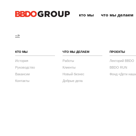
кто мы
что мы делаем
-->
КТО МЫ
ЧТО МЫ ДЕЛАЕМ
ПРОЕКТЫ
История
Работы
Лекторий BBDO
Руководство
Клиенты
BBDO RUN
Вакансии
Новый бизнес
Фонд «Дети наш
Контакты
Добрые дела