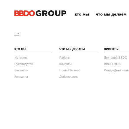
кто мы
что мы делаем
-->
КТО МЫ
ЧТО МЫ ДЕЛАЕМ
ПРОЕКТЫ
История
Работы
Лекторий BBDO
Руководство
Клиенты
BBDO RUN
Вакансии
Новый бизнес
Фонд «Дети наш
Контакты
Добрые дела