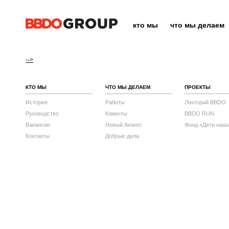
кто мы
что мы делаем
-->
КТО МЫ
ЧТО МЫ ДЕЛАЕМ
ПРОЕКТЫ
История
Работы
Лекторий BBDO
Руководство
Клиенты
BBDO RUN
Вакансии
Новый бизнес
Фонд «Дети наш
Контакты
Добрые дела