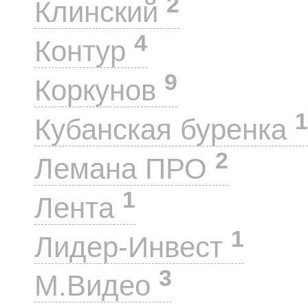
2
Клинский
4
Контур
9
Коркунов
1
Кубанская буренка
2
Лемана ПРО
1
Лента
1
Лидер-Инвест
3
М.Видео