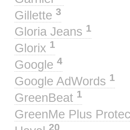
3
Gillette
1
Gloria Jeans
1
Glorix
4
Google
1
Google AdWords
1
GreenBeat
GreenMe Plus Prote
20