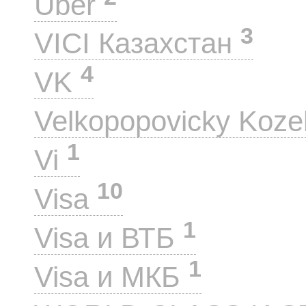
Uber
3
VICI Казахстан
4
VK
Velkopopovicky Koze
1
Vi
10
Visa
1
Visa и ВТБ
1
Visa и МКБ