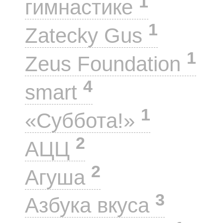
1
гимнастике
1
Zatecky Gus
1
Zeus Foundation
4
smart
1
«Суббота!»
2
АЦЦ
2
Агуша
3
Азбука вкуса