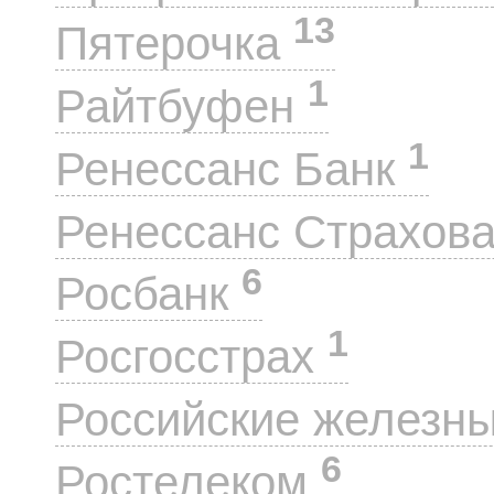
13
Пятерочка
1
Райтбуфен
1
Ренессанс Банк
Ренессанс Страхов
6
Росбанк
1
Росгосстрах
Российские железн
6
Ростелеком