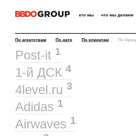
кто мы
что мы делаем
По агентствам
По дате
По клиентам
По брен
1
Post-it
4
1-й ДСК
3
4level.ru
1
Adidas
1
Airwaves