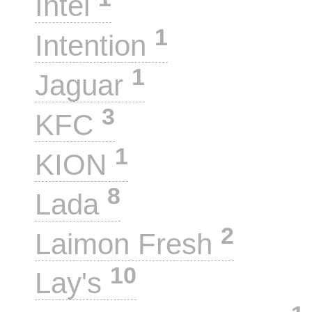
Intel
1
Intention
1
Jaguar
3
KFC
1
KION
8
Lada
2
Laimon Fresh
10
Lay's