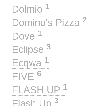
1
Dolmio
2
Domino's Pizza
1
Dove
3
Eclipse
1
Ecqwa
6
FIVE
1
FLASH UP
3
Flash Up