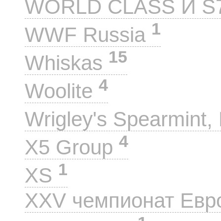
WORLD CLASS И S
1
WWF Russia
15
Whiskas
4
Woolite
Wrigley's Spearmint, 
4
X5 Group
1
XS
XXV чемпионат Евр