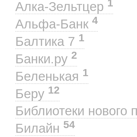
1
Алка-Зельтцер
4
Альфа-Банк
1
Балтика 7
2
Банки.ру
1
Беленькая
12
Беру
Библиотеки нового 
54
Билайн