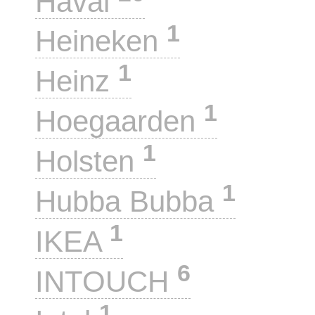
Haval
1
Heineken
1
Heinz
1
Hoegaarden
1
Holsten
1
Hubba Bubba
1
IKEA
6
INTOUCH
1