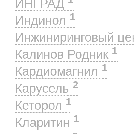
ИНГРАД
1
Индинол
Инжиниринговый це
1
Калинов Родник
1
Кардиомагнил
2
Карусель
1
Кеторол
1
Кларитин