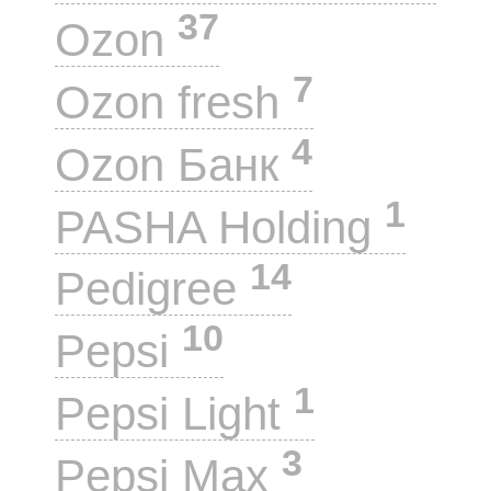
37
Ozon
7
Ozon fresh
4
Ozon Банк
1
PASHA Holding
14
Pedigree
10
Pepsi
1
Pepsi Light
3
Pepsi Max