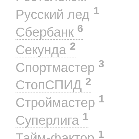
1
Русский лед
6
Сбербанк
2
Секунда
3
Спортмастер
2
СтопСПИД
1
Строймастер
1
Суперлига
1
Тайм-фактор