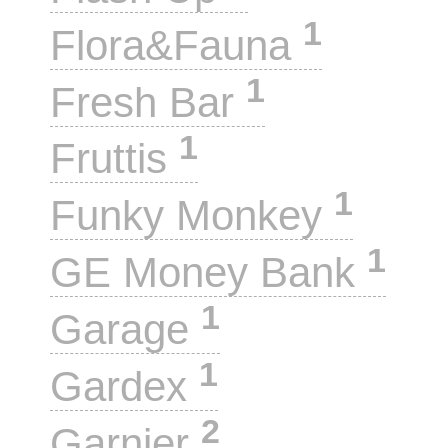
1
Flora&Fauna
1
Fresh Bar
1
Fruttis
1
Funky Monkey
1
GE Money Bank
1
Garage
1
Gardex
2
Garnier