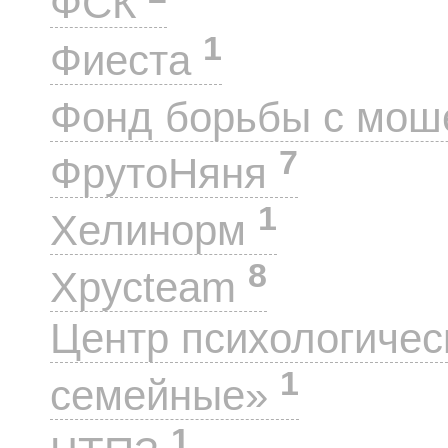
ФСК
1
Фиеста
Фонд борьбы с мо
7
ФрутоНяня
1
Хелинорм
8
Хрусteam
Центр психологиче
1
семейные»
1