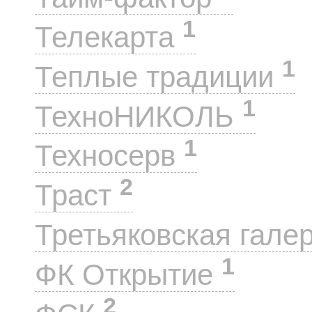
1
Телекарта
1
Теплые традиции
1
ТехноНИКОЛЬ
1
Техносерв
2
Траст
Третьяковская гале
1
ФК Открытие
2