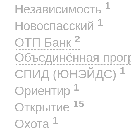
1
Независимость
1
Новоспасский
2
ОТП Банк
Объединённая прог
1
СПИД (ЮНЭЙДС)
1
Ориентир
15
Открытие
1
Охота