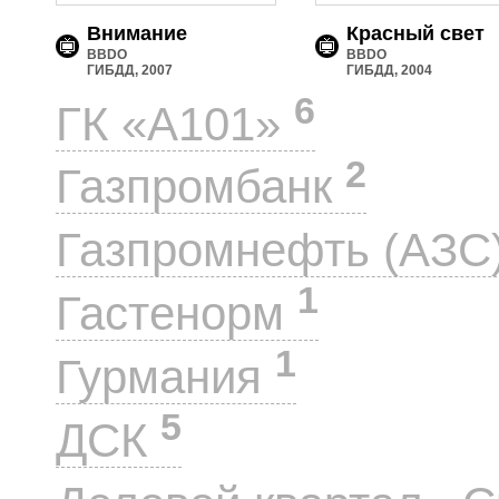
Внимание
Красный свет
BBDO
BBDO
ГИБДД, 2007
ГИБДД, 2004
6
ГК «А101»
2
Газпромбанк
Газпромнефть (АЗС
1
Гастенорм
1
Гурмания
5
ДСК