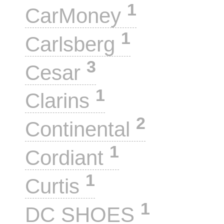
1
CarMoney
1
Carlsberg
3
Cesar
1
Clarins
2
Continental
1
Cordiant
1
Curtis
1
DC SHOES