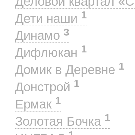
Деловой квартал «
1
Дети наши
3
Динамо
1
Дифлюкан
1
Домик в Деревне
1
Донстрой
1
Ермак
1
Золотая Бочка
1