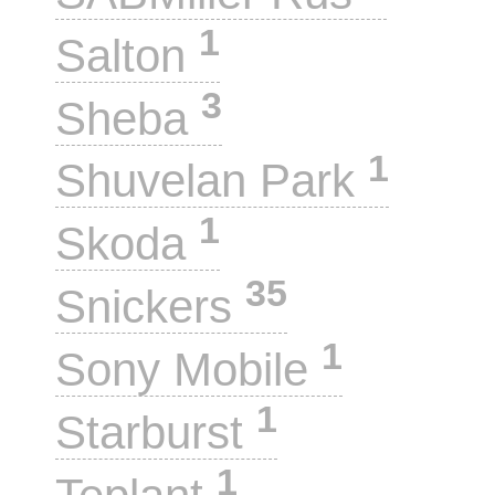
1
Salton
3
Sheba
1
Shuvelan Park
1
Skoda
35
Snickers
1
Sony Mobile
1
Starburst
1