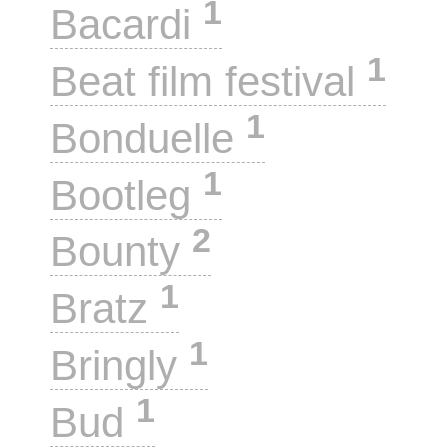
1
Bacardi
1
Beat film festival
1
Bonduelle
1
Bootleg
2
Bounty
1
Bratz
1
Bringly
1
Bud