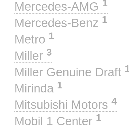
1
Mercedes-AMG
1
Mercedes-Benz
1
Metro
3
Miller
Miller Genuine Draft
1
Mirinda
4
Mitsubishi Motors
1
Mobil 1 Center