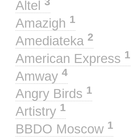
3
Altel
1
Amazigh
2
Amediateka
1
American Express
4
Amway
1
Angry Birds
1
Artistry
1
BBDO Moscow