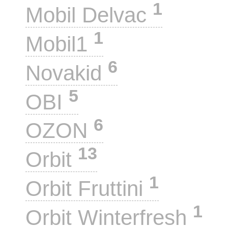
1
Mobil Delvac
1
Mobil1
6
Novakid
5
OBI
6
OZON
13
Orbit
1
Orbit Fruttini
1
Orbit Winterfresh