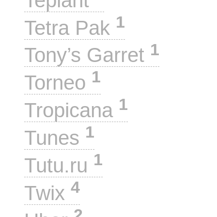
Teplant
1
Tetra Pak
1
Tony’s Garret
1
Torneo
1
Tropicana
1
Tunes
1
Tutu.ru
4
Twix
2