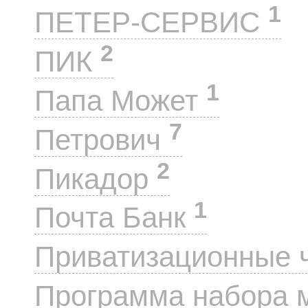
1
ПЕТЕР-СЕРВИС
2
ПИК
1
Папа Может
7
Петрович
2
Пикадор
1
Почта Банк
Приватизационные 
Программа набора 