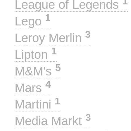
1
League of Legends
1
Lego
3
Leroy Merlin
1
Lipton
5
M&M's
4
Mars
1
Martini
3
Media Markt