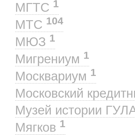
1
МГТС
104
МТС
1
МЮЗ
1
Мигрениум
1
Москвариум
Московский кредит
Музей истории ГУЛ
1
Мягков