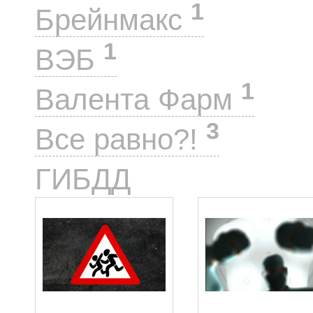
1
Брейнмакс
1
ВЭБ
1
Валента Фарм
3
Все равно?!
2
ГИБДД