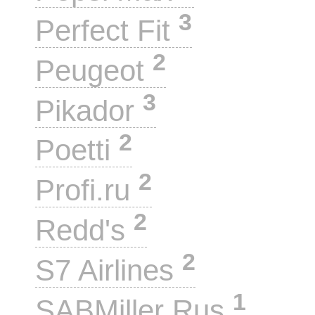
3
Perfect Fit
2
Peugeot
3
Pikador
2
Poetti
2
Profi.ru
2
Redd's
2
S7 Airlines
1
SABMiller Rus