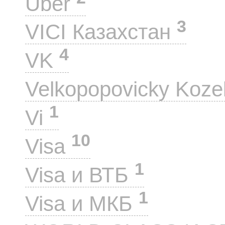
Uber
3
VICI Казахстан
4
VK
Velkopopovicky Koze
1
Vi
10
Visa
1
Visa и ВТБ
1
Visa и МКБ