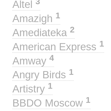
3
Altel
1
Amazigh
2
Amediateka
1
American Express
4
Amway
1
Angry Birds
1
Artistry
1
BBDO Moscow