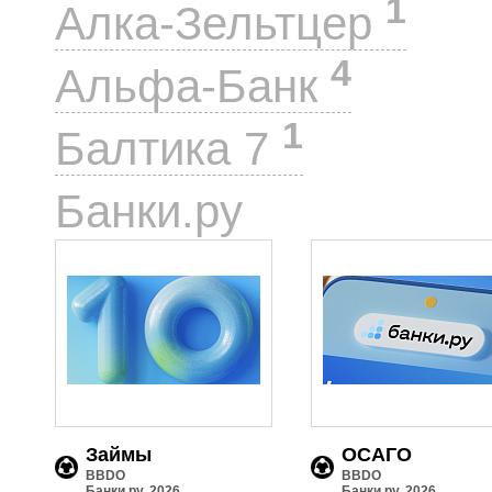
1
Алка-Зельтцер
4
Альфа-Банк
1
Балтика 7
2
Банки.ру
Займы
ОСАГО
BBDO
BBDO
Банки.ру, 2026
Банки.ру, 2026