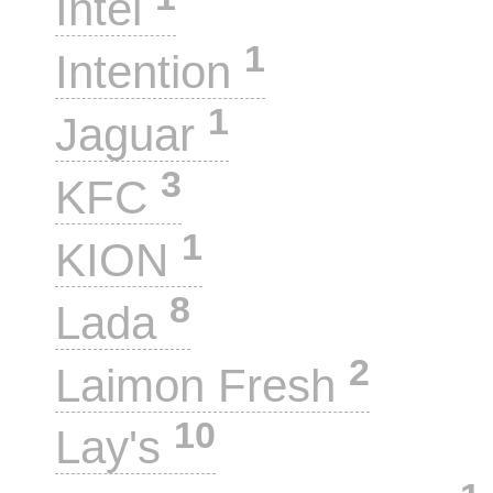
Intel
1
Intention
1
Jaguar
3
KFC
1
KION
8
Lada
2
Laimon Fresh
10
Lay's