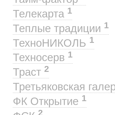
1
Телекарта
1
Теплые традиции
1
ТехноНИКОЛЬ
1
Техносерв
2
Траст
Третьяковская гале
1
ФК Открытие
2