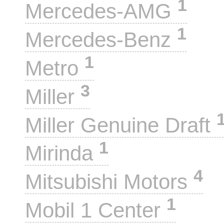
1
Mercedes-AMG
1
Mercedes-Benz
1
Metro
3
Miller
Miller Genuine Draft
1
Mirinda
4
Mitsubishi Motors
1
Mobil 1 Center