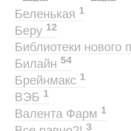
1
Беленькая
12
Беру
Библиотеки нового 
54
Билайн
1
Брейнмакс
1
ВЭБ
1
Валента Фарм
3
Все равно?!