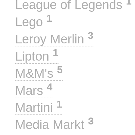
1
League of Legends
1
Lego
3
Leroy Merlin
1
Lipton
5
M&M's
4
Mars
1
Martini
3
Media Markt