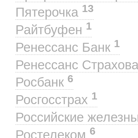
13
Пятерочка
1
Райтбуфен
1
Ренессанс Банк
Ренессанс Страхов
6
Росбанк
1
Росгосстрах
Российские железн
6
Ростелеком