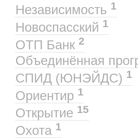
1
Независимость
1
Новоспасский
2
ОТП Банк
Объединённая прог
1
СПИД (ЮНЭЙДС)
1
Ориентир
15
Открытие
1
Охота