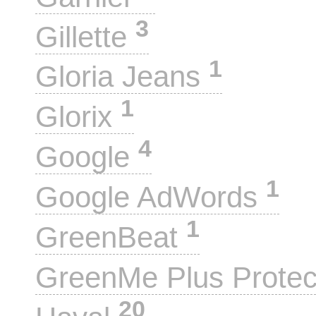
3
Gillette
1
Gloria Jeans
1
Glorix
4
Google
1
Google AdWords
1
GreenBeat
GreenMe Plus Prote
20