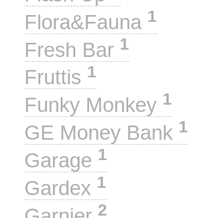
1
Flora&Fauna
1
Fresh Bar
1
Fruttis
1
Funky Monkey
1
GE Money Bank
1
Garage
1
Gardex
2
Garnier