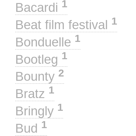
1
Bacardi
1
Beat film festival
1
Bonduelle
1
Bootleg
2
Bounty
1
Bratz
1
Bringly
1
Bud