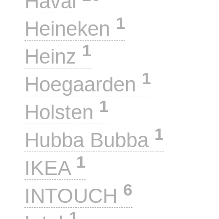
Haval
1
Heineken
1
Heinz
1
Hoegaarden
1
Holsten
1
Hubba Bubba
1
IKEA
6
INTOUCH
1