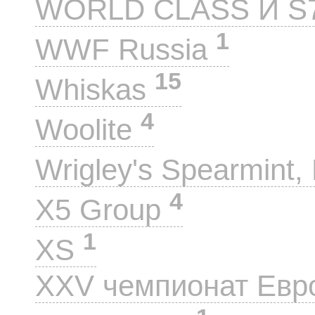
WORLD CLASS И S
1
WWF Russia
15
Whiskas
4
Woolite
Wrigley's Spearmint, 
4
X5 Group
1
XS
XXV чемпионат Евр