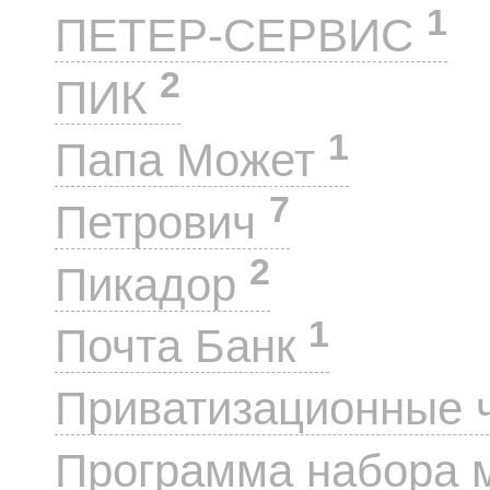
1
ПЕТЕР-СЕРВИС
2
ПИК
1
Папа Может
7
Петрович
2
Пикадор
1
Почта Банк
Приватизационные 
Программа набора 