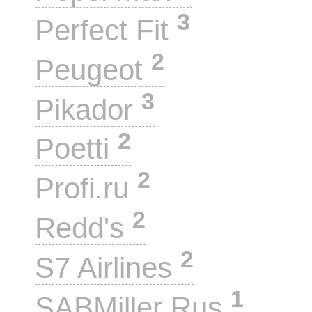
3
Perfect Fit
2
Peugeot
3
Pikador
2
Poetti
2
Profi.ru
2
Redd's
2
S7 Airlines
1
SABMiller Rus