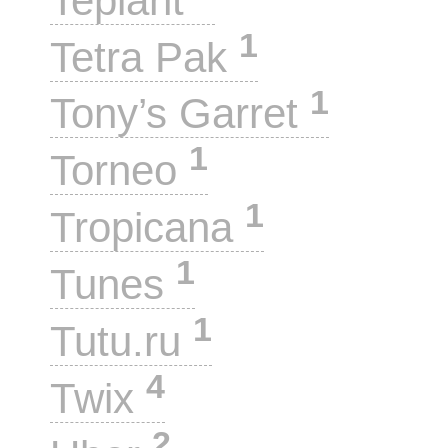
Teplant
1
Tetra Pak
1
Tony’s Garret
1
Torneo
1
Tropicana
1
Tunes
1
Tutu.ru
4
Twix
2