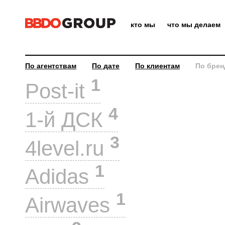
кто мы
что мы делаем
По агентствам
По дате
По клиентам
По брен
1
Post-it
4
1-й ДСК
3
4level.ru
1
Adidas
1
Airwaves