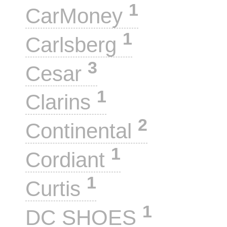
1
CarMoney
1
Carlsberg
3
Cesar
1
Clarins
2
Continental
1
Cordiant
1
Curtis
1
DC SHOES