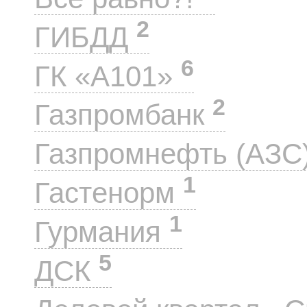
2
ГИБДД
6
ГК «А101»
2
Газпромбанк
Газпромнефть (АЗС
1
Гастенорм
1
Гурмания
5
ДСК