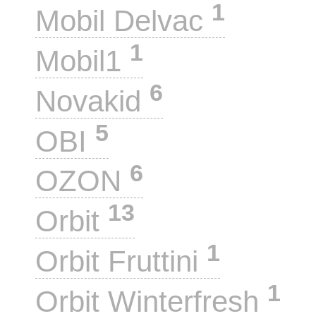
1
Mobil Delvac
1
Mobil1
6
Novakid
5
OBI
6
OZON
13
Orbit
1
Orbit Fruttini
1
Orbit Winterfresh