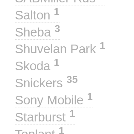
1
Salton
3
Sheba
1
Shuvelan Park
1
Skoda
35
Snickers
1
Sony Mobile
1
Starburst
1