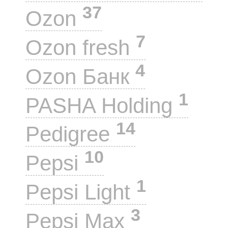
37
Ozon
7
Ozon fresh
4
Ozon Банк
1
PASHA Holding
14
Pedigree
10
Pepsi
1
Pepsi Light
3
Pepsi Max