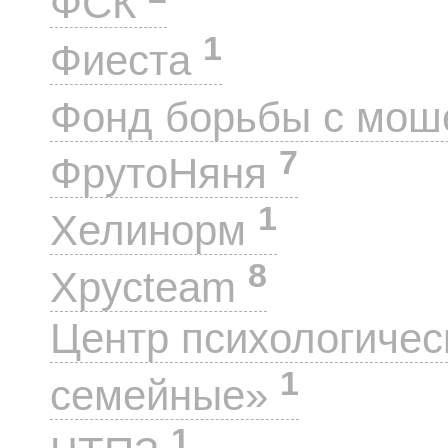
ФСК
1
Фиеста
Фонд борьбы с мо
7
ФрутоНяня
1
Хелинорм
8
Хрусteam
Центр психологиче
1
семейные»
1