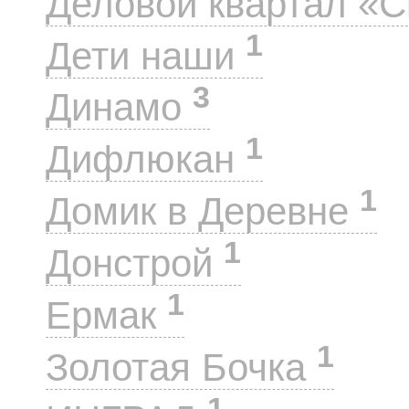
Деловой квартал «
1
Дети наши
3
Динамо
1
Дифлюкан
1
Домик в Деревне
1
Донстрой
1
Ермак
1
Золотая Бочка
1