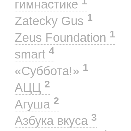
1
гимнастике
1
Zatecky Gus
1
Zeus Foundation
4
smart
1
«Суббота!»
2
АЦЦ
2
Агуша
3
Азбука вкуса