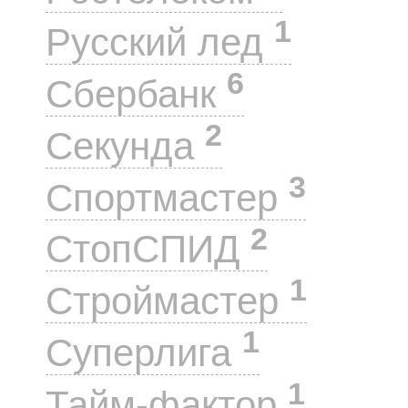
1
Русский лед
6
Сбербанк
2
Секунда
3
Спортмастер
2
СтопСПИД
1
Строймастер
1
Суперлига
1
Тайм-фактор