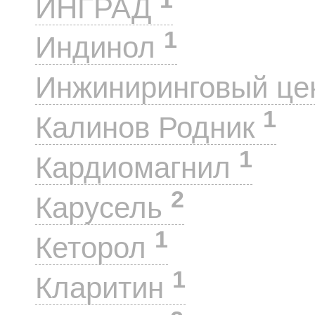
ИНГРАД
1
Индинол
Инжиниринговый це
1
Калинов Родник
1
Кардиомагнил
2
Карусель
1
Кеторол
1
Кларитин