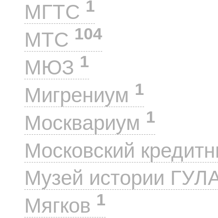
1
МГТС
104
МТС
1
МЮЗ
1
Мигрениум
1
Москвариум
Московский кредит
Музей истории ГУЛ
1
Мягков