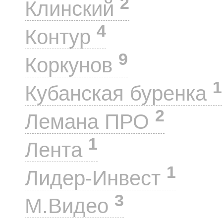
2
Клинский
4
Контур
9
Коркунов
1
Кубанская буренка
2
Лемана ПРО
1
Лента
1
Лидер-Инвест
3
М.Видео