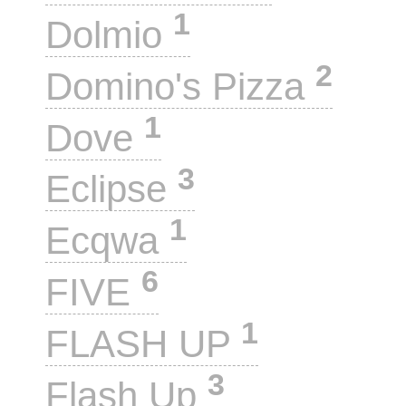
1
Dolmio
2
Domino's Pizza
1
Dove
3
Eclipse
1
Ecqwa
6
FIVE
1
FLASH UP
3
Flash Up