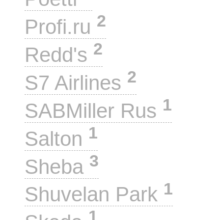
2
Profi.ru
2
Redd's
2
S7 Airlines
1
SABMiller Rus
1
Salton
3
Sheba
1
Shuvelan Park
1