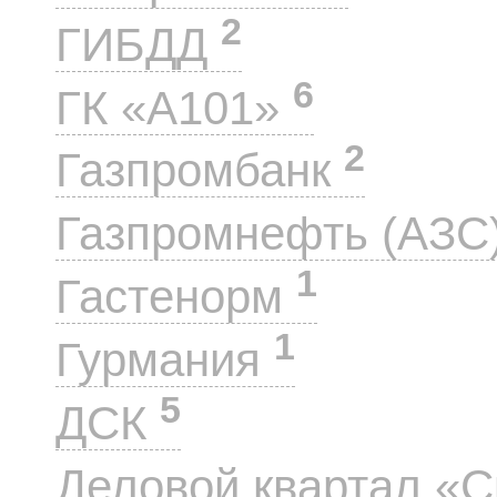
2
ГИБДД
6
ГК «А101»
2
Газпромбанк
Газпромнефть (АЗС
1
Гастенорм
1
Гурмания
5
ДСК
Деловой квартал «