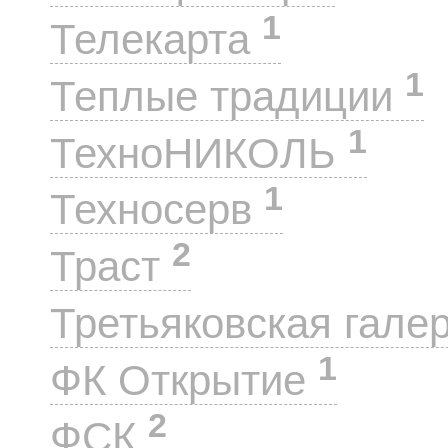
1
Телекарта
1
Теплые традиции
1
ТехноНИКОЛЬ
1
Техносерв
2
Траст
Третьяковская гале
1
ФК Открытие
2
ФСК