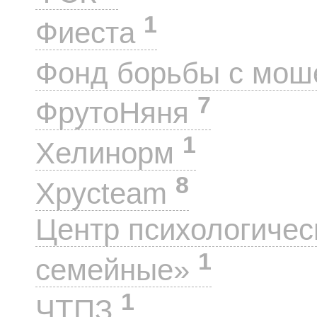
1
Фиеста
Фонд борьбы с мо
7
ФрутоНяня
1
Хелинорм
8
Хрусteam
Центр психологиче
1
семейные»
1
ЧТПЗ