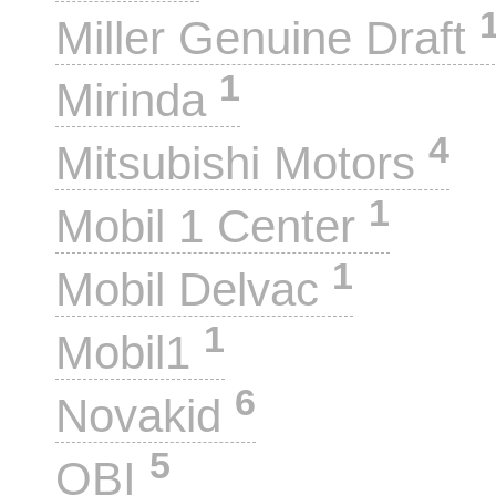
Miller Genuine Draft
1
Mirinda
4
Mitsubishi Motors
1
Mobil 1 Center
1
Mobil Delvac
1
Mobil1
6
Novakid
5
OBI