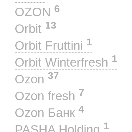
6
OZON
13
Orbit
1
Orbit Fruttini
1
Orbit Winterfresh
37
Ozon
7
Ozon fresh
4
Ozon Банк
1
PASHA Holding