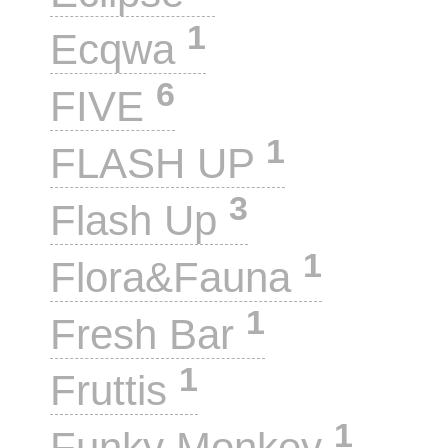
1
Ecqwa
6
FIVE
1
FLASH UP
3
Flash Up
1
Flora&Fauna
1
Fresh Bar
1
Fruttis
1
Funky Monkey