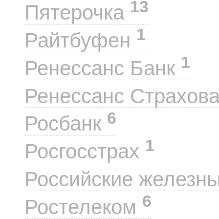
13
Пятерочка
1
Райтбуфен
1
Ренессанс Банк
Ренессанс Страхов
6
Росбанк
1
Росгосстрах
Российские железн
6
Ростелеком