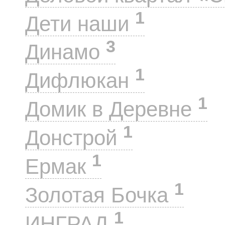
1
Дети наши
3
Динамо
1
Дифлюкан
1
Домик в Деревне
1
Донстрой
1
Ермак
1
Золотая Бочка
1
ИНГРАД