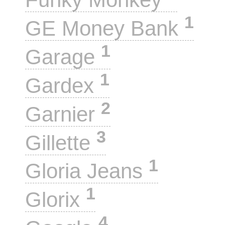
1
GE Money Bank
1
Garage
1
Gardex
2
Garnier
3
Gillette
1
Gloria Jeans
1
Glorix
4