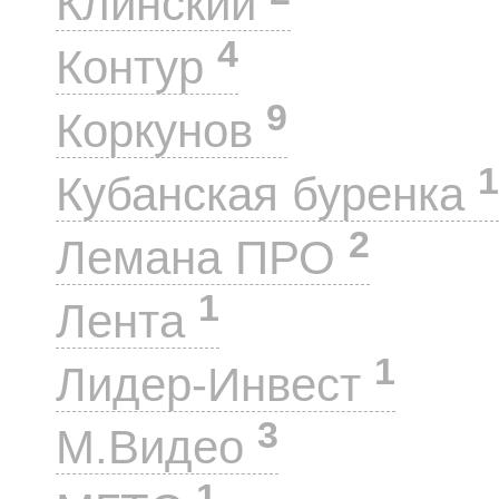
Клинский
4
Контур
9
Коркунов
1
Кубанская буренка
2
Лемана ПРО
1
Лента
1
Лидер-Инвест
3
М.Видео
1