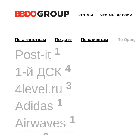
кто мы
что мы делаем
По агентствам
По дате
По клиентам
По брен
1
Post-it
4
1-й ДСК
3
4level.ru
1
Adidas
1
Airwaves