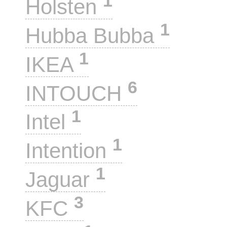
1
Holsten
1
Hubba Bubba
1
IKEA
6
INTOUCH
1
Intel
1
Intention
1
Jaguar
3
KFC