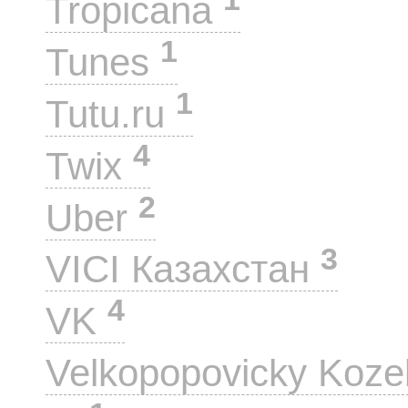
Tropicana
1
Tunes
1
Tutu.ru
4
Twix
2
Uber
3
VICI Казахстан
4
VK
Velkopopovicky Koze