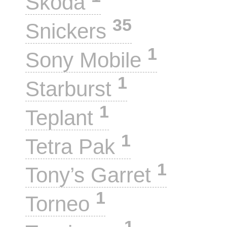
Skoda
35
Snickers
1
Sony Mobile
1
Starburst
1
Teplant
1
Tetra Pak
1
Tony’s Garret
1
Torneo
1