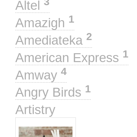
3
Altel
1
Amazigh
2
Amediateka
1
American Express
4
Amway
1
Angry Birds
1
Artistry