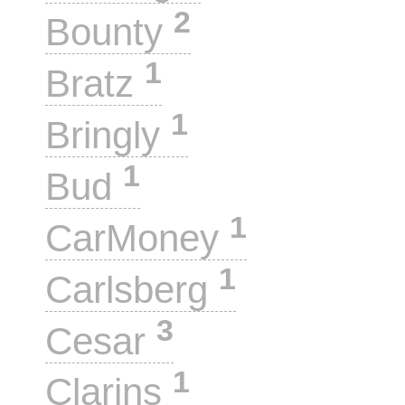
2
Bounty
1
Bratz
1
Bringly
1
Bud
1
CarMoney
1
Carlsberg
3
Cesar
1
Clarins