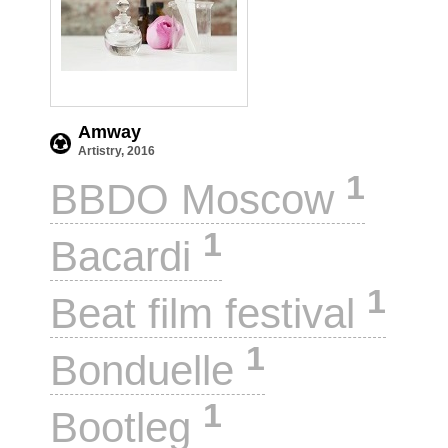
Amway
Artistry, 2016
1
BBDO Moscow
1
Bacardi
1
Beat film festival
1
Bonduelle
1
Bootleg