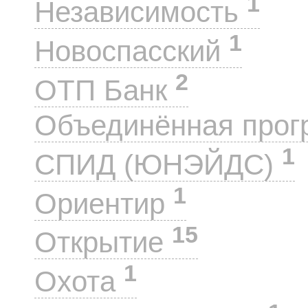
1
Независимость
1
Новоспасский
2
ОТП Банк
Объединённая прог
1
СПИД (ЮНЭЙДС)
1
Ориентир
15
Открытие
1
Охота