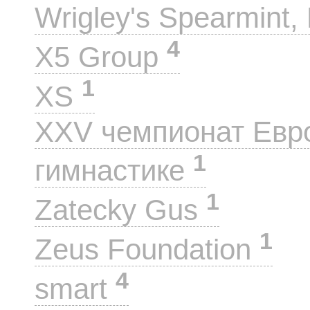
Wrigley's Spearmint, 
4
X5 Group
1
XS
XXV чемпионат Евр
1
гимнастике
1
Zatecky Gus
1
Zeus Foundation
4
smart