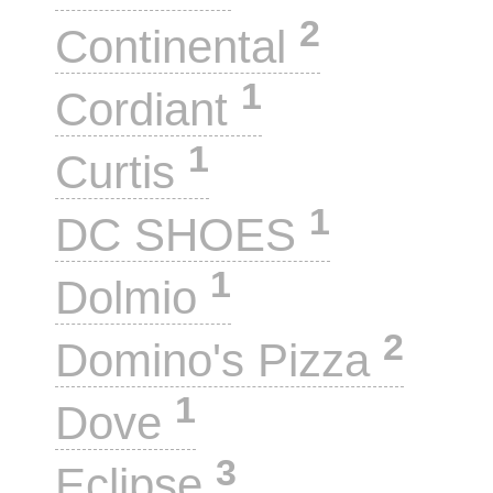
2
Continental
1
Cordiant
1
Curtis
1
DC SHOES
1
Dolmio
2
Domino's Pizza
1
Dove
3
Eclipse