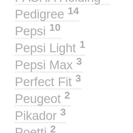
14
Pedigree
10
Pepsi
1
Pepsi Light
3
Pepsi Max
3
Perfect Fit
2
Peugeot
3
Pikador
2
Poetti