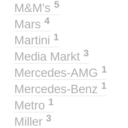
5
M&M's
4
Mars
1
Martini
3
Media Markt
1
Mercedes-AMG
1
Mercedes-Benz
1
Metro
3
Miller