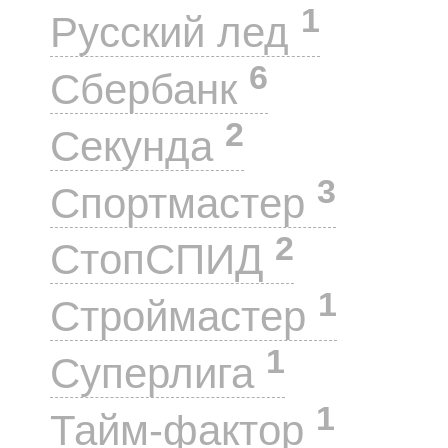
1
Русский лед
6
Сбербанк
2
Секунда
3
Спортмастер
2
СтопСПИД
1
Строймастер
1
Суперлига
1
Тайм-фактор