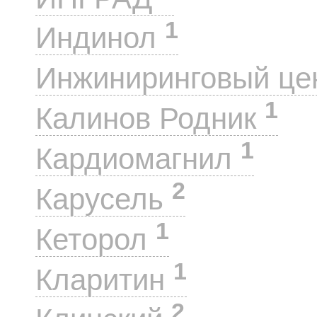
1
Индинол
Инжиниринговый це
1
Калинов Родник
1
Кардиомагнил
2
Карусель
1
Кеторол
1
Кларитин
2