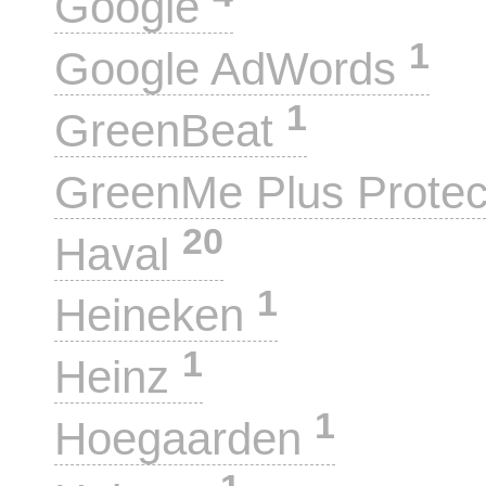
Google
1
Google AdWords
1
GreenBeat
GreenMe Plus Prote
20
Haval
1
Heineken
1
Heinz
1
Hoegaarden