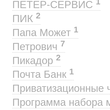
1
ПЕТЕР-СЕРВИС
2
ПИК
1
Папа Может
7
Петрович
2
Пикадор
1
Почта Банк
Приватизационные 
Программа набора 