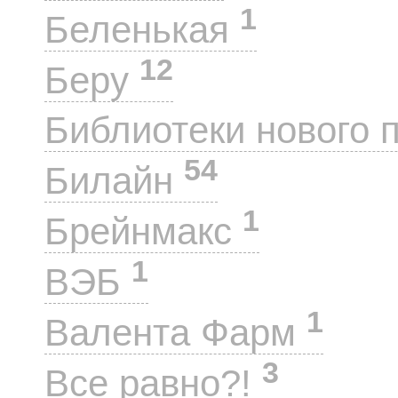
1
Беленькая
12
Беру
Библиотеки нового 
54
Билайн
1
Брейнмакс
1
ВЭБ
1
Валента Фарм
3
Все равно?!