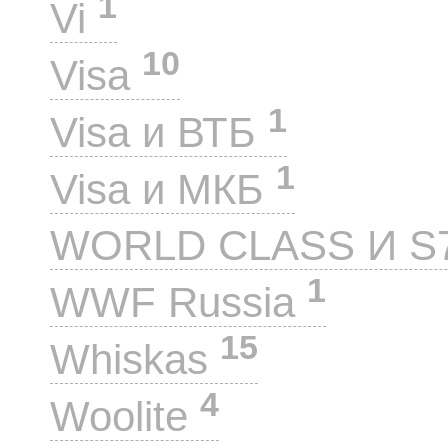
1
Vi
10
Visa
1
Visa и ВТБ
1
Visa и МКБ
WORLD CLASS И S
1
WWF Russia
15
Whiskas
4
Woolite