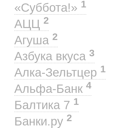
1
«Суббота!»
2
АЦЦ
2
Агуша
3
Азбука вкуса
1
Алка-Зельтцер
4
Альфа-Банк
1
Балтика 7
2
Банки.ру