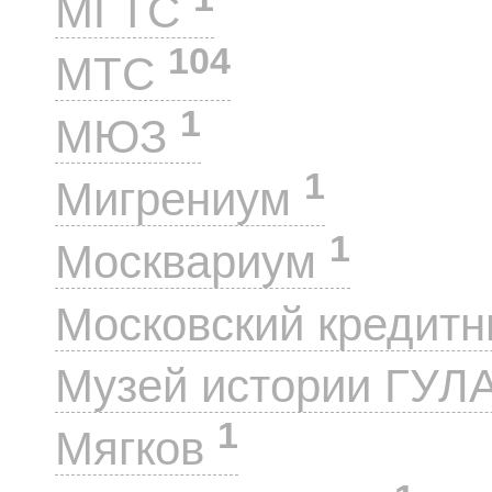
МГТС
104
МТС
1
МЮЗ
1
Мигрениум
1
Москвариум
Московский кредит
Музей истории ГУЛ
1
Мягков