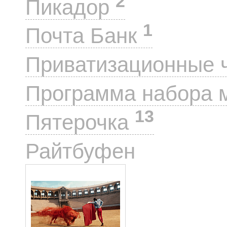
2
Пикадор
1
Почта Банк
Приватизационные 
Программа набора 
13
Пятерочка
1
Райтбуфен