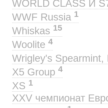
WORLD CLASS И S
1
WWF Russia
15
Whiskas
4
Woolite
Wrigley's Spearmint, 
4
X5 Group
1
XS
XXV чемпионат Евр