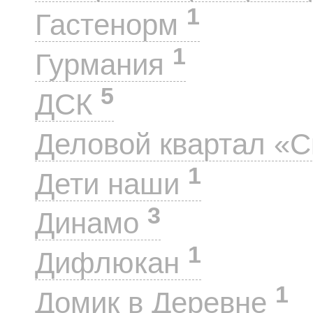
1
Гастенорм
1
Гурмания
5
ДСК
Деловой квартал «
1
Дети наши
3
Динамо
1
Дифлюкан
1
Домик в Деревне