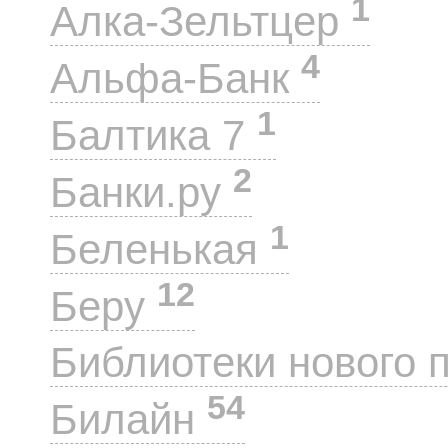
1
Алка-Зельтцер
4
Альфа-Банк
1
Балтика 7
2
Банки.ру
1
Беленькая
12
Беру
Библиотеки нового 
54
Билайн