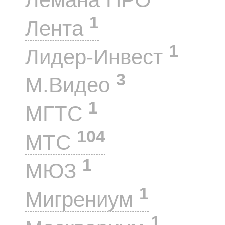
1
Лента
1
Лидер-Инвест
3
М.Видео
1
МГТС
104
МТС
1
МЮЗ
1
Мигрениум
1