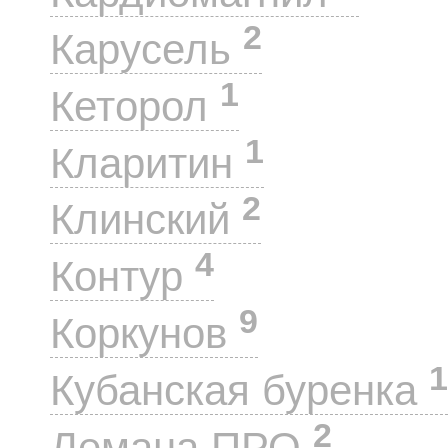
2
Карусель
1
Кеторол
1
Кларитин
2
Клинский
4
Контур
9
Коркунов
1
Кубанская буренка
2
Лемана ПРО