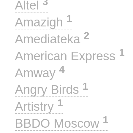
3
Altel
1
Amazigh
2
Amediateka
1
American Express
4
Amway
1
Angry Birds
1
Artistry
1
BBDO Moscow