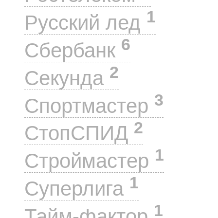
1
Русский лед
6
Сбербанк
2
Секунда
3
Спортмастер
2
СтопСПИД
1
Строймастер
1
Суперлига
1
Тайм-фактор