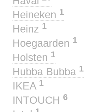
Haval
1
Heineken
1
Heinz
1
Hoegaarden
1
Holsten
1
Hubba Bubba
1
IKEA
6
INTOUCH
1