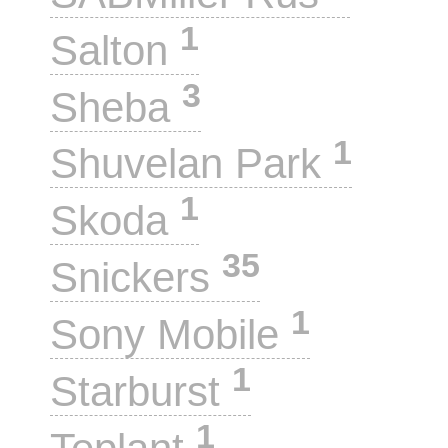
1
Salton
3
Sheba
1
Shuvelan Park
1
Skoda
35
Snickers
1
Sony Mobile
1
Starburst
1