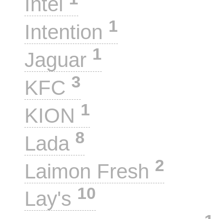
Intel
1
Intention
1
Jaguar
3
KFC
1
KION
8
Lada
2
Laimon Fresh
10
Lay's