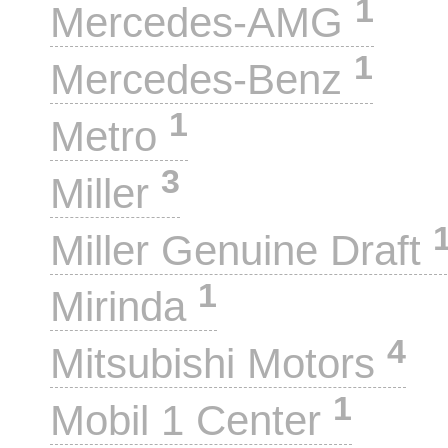
1
Mercedes-AMG
1
Mercedes-Benz
1
Metro
3
Miller
Miller Genuine Draft
1
Mirinda
4
Mitsubishi Motors
1
Mobil 1 Center