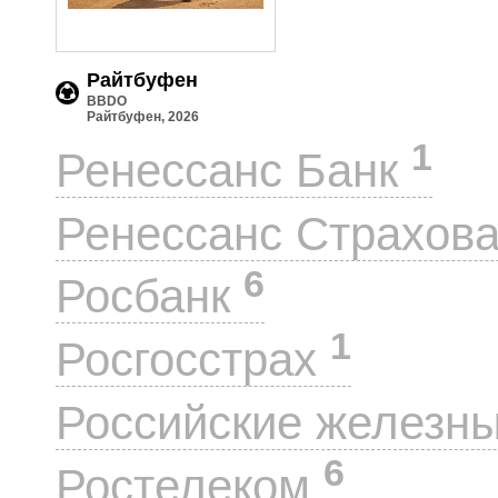
Райтбуфен
BBDO
Райтбуфен, 2026
1
Ренессанс Банк
Ренессанс Страхов
6
Росбанк
1
Росгосстрах
Российские железн
6
Ростелеком