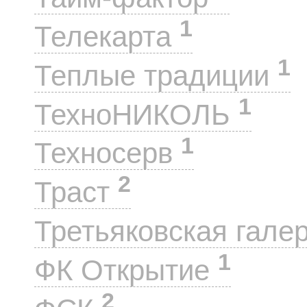
1
Телекарта
1
Теплые традиции
1
ТехноНИКОЛЬ
1
Техносерв
2
Траст
Третьяковская гале
1
ФК Открытие
2