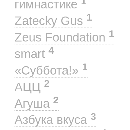
1
гимнастике
1
Zatecky Gus
1
Zeus Foundation
4
smart
1
«Суббота!»
2
АЦЦ
2
Агуша
3
Азбука вкуса