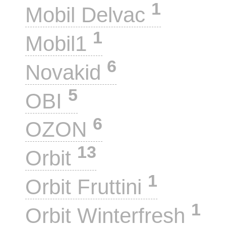
1
Mobil Delvac
1
Mobil1
6
Novakid
5
OBI
6
OZON
13
Orbit
1
Orbit Fruttini
1
Orbit Winterfresh