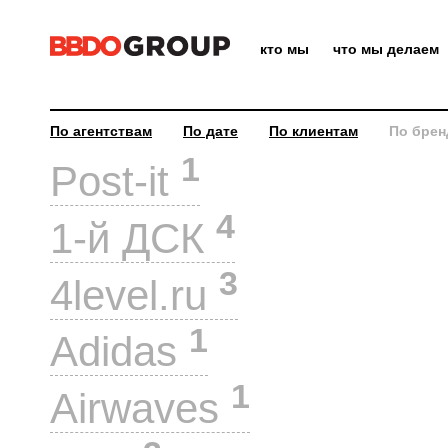
кто мы
что мы делаем
По агентствам
По дате
По клиентам
По брен
1
Post-it
4
1-й ДСК
3
4level.ru
1
Adidas
1
Airwaves