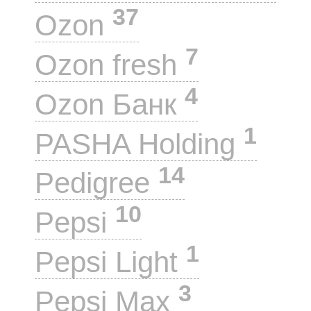
37
Ozon
7
Ozon fresh
4
Ozon Банк
1
PASHA Holding
14
Pedigree
10
Pepsi
1
Pepsi Light
3
Pepsi Max