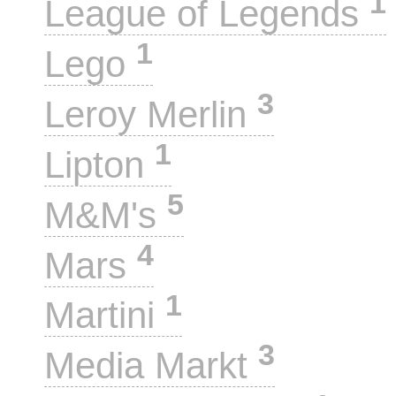
1
League of Legends
1
Lego
3
Leroy Merlin
1
Lipton
5
M&M's
4
Mars
1
Martini
3
Media Markt