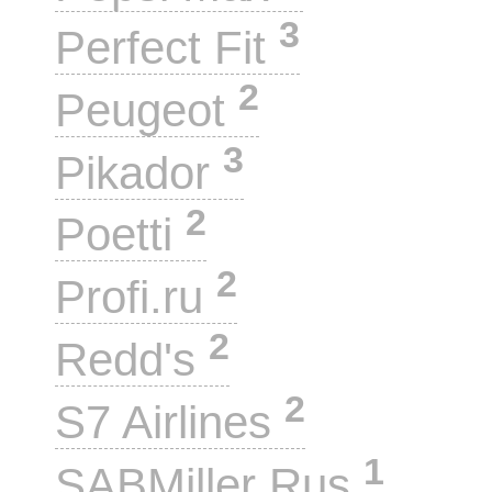
3
Perfect Fit
2
Peugeot
3
Pikador
2
Poetti
2
Profi.ru
2
Redd's
2
S7 Airlines
1
SABMiller Rus