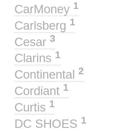
1
CarMoney
1
Carlsberg
3
Cesar
1
Clarins
2
Continental
1
Cordiant
1
Curtis
1
DC SHOES