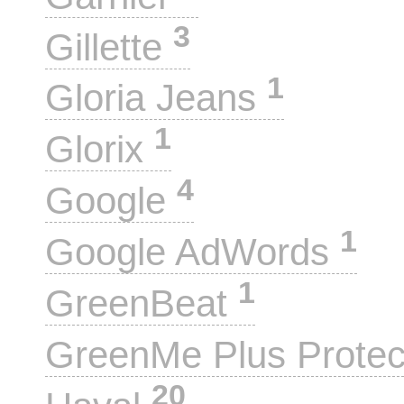
3
Gillette
1
Gloria Jeans
1
Glorix
4
Google
1
Google AdWords
1
GreenBeat
GreenMe Plus Prote
20