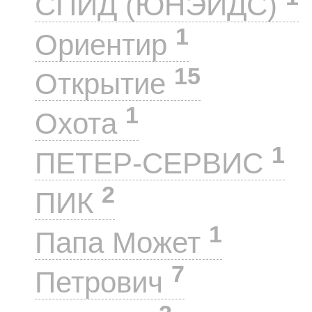
СПИД (ЮНЭЙДС)
1
Ориентир
15
Открытие
1
Охота
1
ПЕТЕР-СЕРВИС
2
ПИК
1
Папа Может
7
Петрович