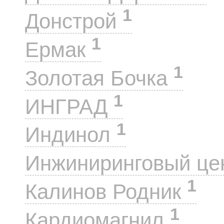
1
Донстрой
1
Ермак
1
Золотая Бочка
1
ИНГРАД
1
Индинол
Инжиниринговый це
1
Калинов Родник
1
Кардиомагнил