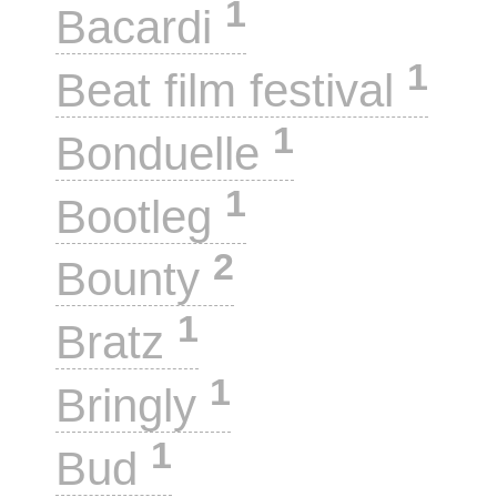
1
Bacardi
1
Beat film festival
1
Bonduelle
1
Bootleg
2
Bounty
1
Bratz
1
Bringly
1
Bud