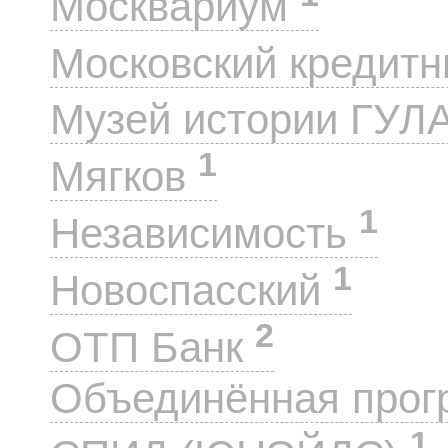
Москвариум
Московский кредит
Музей истории ГУЛ
1
Мягков
1
Независимость
1
Новоспасский
2
ОТП Банк
Объединённая прог
1