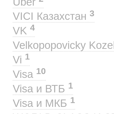
Uber
3
VICI Казахстан
4
VK
Velkopopovicky Koze
1
Vi
10
Visa
1
Visa и ВТБ
1
Visa и МКБ