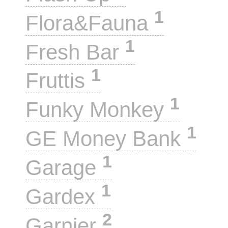
1
Flora&Fauna
1
Fresh Bar
1
Fruttis
1
Funky Monkey
1
GE Money Bank
1
Garage
1
Gardex
2
Garnier