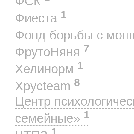
ФСК
1
Фиеста
Фонд борьбы с мо
7
ФрутоНяня
1
Хелинорм
8
Хрусteam
Центр психологиче
1
семейные»
1