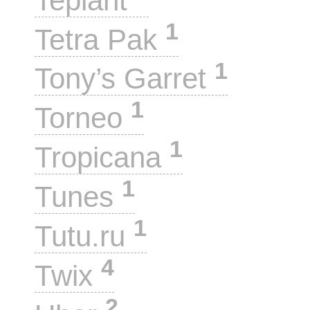
Teplant
1
Tetra Pak
1
Tony’s Garret
1
Torneo
1
Tropicana
1
Tunes
1
Tutu.ru
4
Twix
2