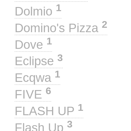
1
Dolmio
2
Domino's Pizza
1
Dove
3
Eclipse
1
Ecqwa
6
FIVE
1
FLASH UP
3
Flash Up