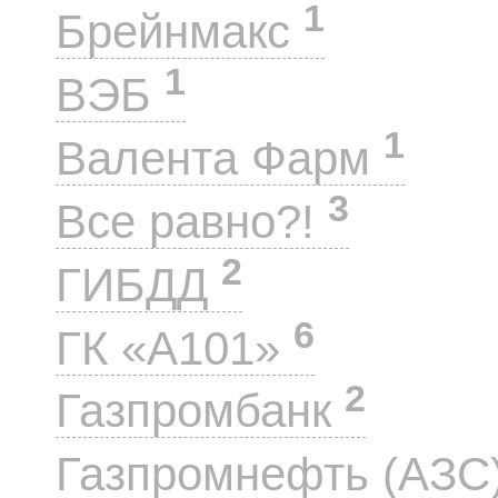
1
Брейнмакс
1
ВЭБ
1
Валента Фарм
3
Все равно?!
2
ГИБДД
6
ГК «А101»
2
Газпромбанк
Газпромнефть (АЗС