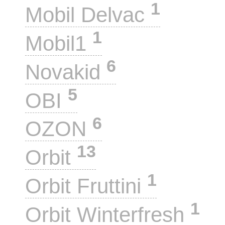
1
Mobil Delvac
1
Mobil1
6
Novakid
5
OBI
6
OZON
13
Orbit
1
Orbit Fruttini
1
Orbit Winterfresh