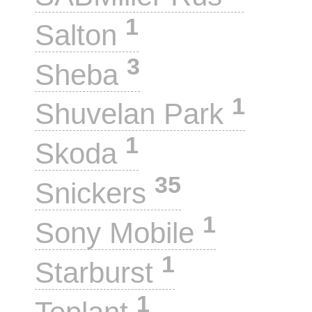
1
Salton
3
Sheba
1
Shuvelan Park
1
Skoda
35
Snickers
1
Sony Mobile
1
Starburst
1