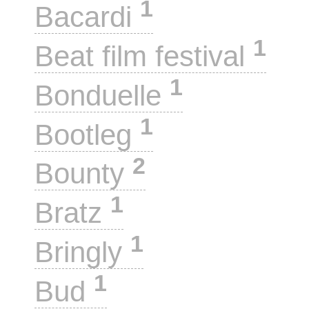
1
Bacardi
1
Beat film festival
1
Bonduelle
1
Bootleg
2
Bounty
1
Bratz
1
Bringly
1
Bud