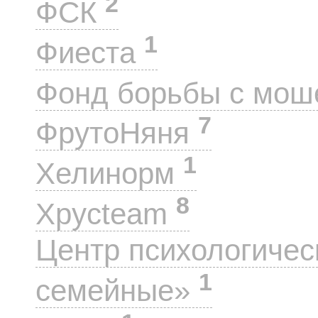
2
ФСК
1
Фиеста
Фонд борьбы с мо
7
ФрутоНяня
1
Хелинорм
8
Хрусteam
Центр психологиче
1
семейные»