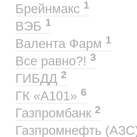
1
Брейнмакс
1
ВЭБ
1
Валента Фарм
3
Все равно?!
2
ГИБДД
6
ГК «А101»
2
Газпромбанк
Газпромнефть (АЗС