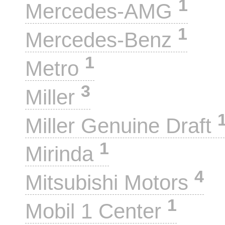
1
Mercedes-AMG
1
Mercedes-Benz
1
Metro
3
Miller
Miller Genuine Draft
1
Mirinda
4
Mitsubishi Motors
1
Mobil 1 Center