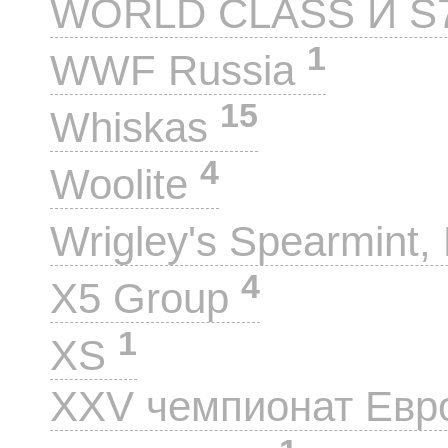
WORLD CLASS И S
1
WWF Russia
15
Whiskas
4
Woolite
Wrigley's Spearmint, 
4
X5 Group
1
XS
XXV чемпионат Евр