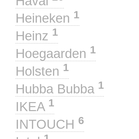
Haval
1
Heineken
1
Heinz
1
Hoegaarden
1
Holsten
1
Hubba Bubba
1
IKEA
6
INTOUCH
1