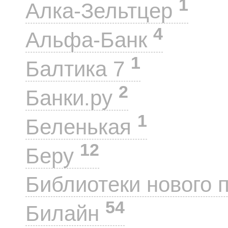
1
Алка-Зельтцер
4
Альфа-Банк
1
Балтика 7
2
Банки.ру
1
Беленькая
12
Беру
Библиотеки нового 
54
Билайн