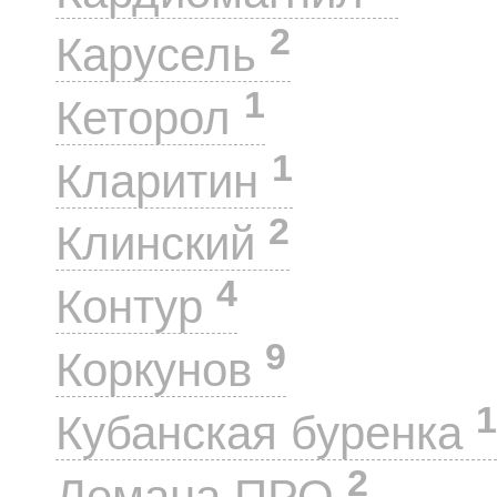
2
Карусель
1
Кеторол
1
Кларитин
2
Клинский
4
Контур
9
Коркунов
1
Кубанская буренка
2
Лемана ПРО