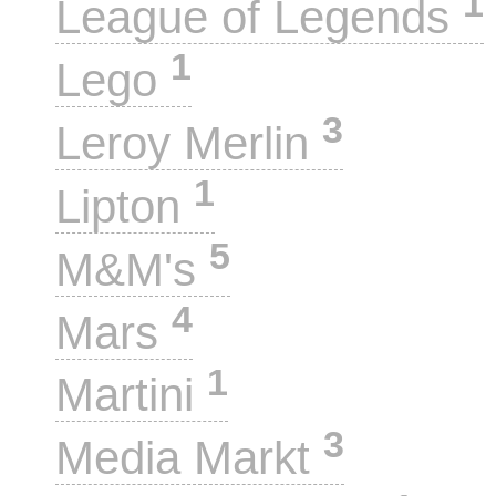
1
League of Legends
1
Lego
3
Leroy Merlin
1
Lipton
5
M&M's
4
Mars
1
Martini
3
Media Markt