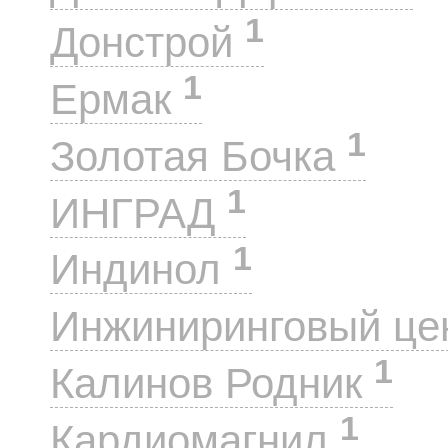
1
Донстрой
1
Ермак
1
Золотая Бочка
1
ИНГРАД
1
Индинол
Инжиниринговый це
1
Калинов Родник
1
Кардиомагнил