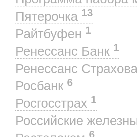
13
Пятерочка
1
Райтбуфен
1
Ренессанс Банк
Ренессанс Страхов
6
Росбанк
1
Росгосстрах
Российские железн
6