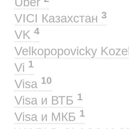
Uber
3
VICI Казахстан
4
VK
Velkopopovicky Koze
1
Vi
10
Visa
1
Visa и ВТБ
1
Visa и МКБ