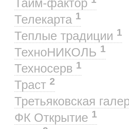
Тайм-фактор
1
Телекарта
1
Теплые традиции
1
ТехноНИКОЛЬ
1
Техносерв
2
Траст
Третьяковская гале
1
ФК Открытие