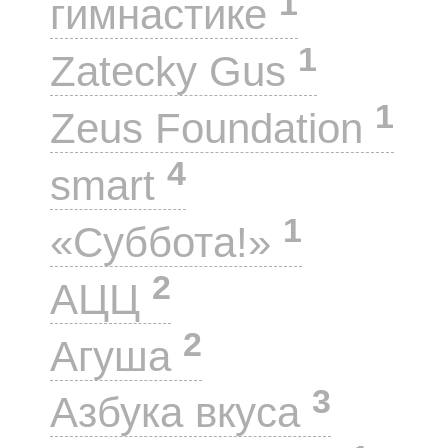
1
гимнастике
1
Zatecky Gus
1
Zeus Foundation
4
smart
1
«Суббота!»
2
АЦЦ
2
Агуша
3
Азбука вкуса