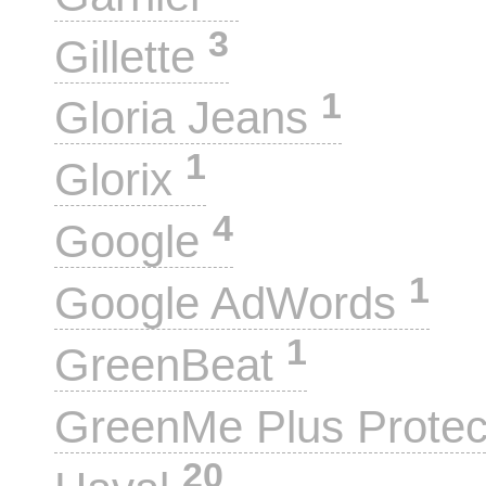
3
Gillette
1
Gloria Jeans
1
Glorix
4
Google
1
Google AdWords
1
GreenBeat
GreenMe Plus Prote
20