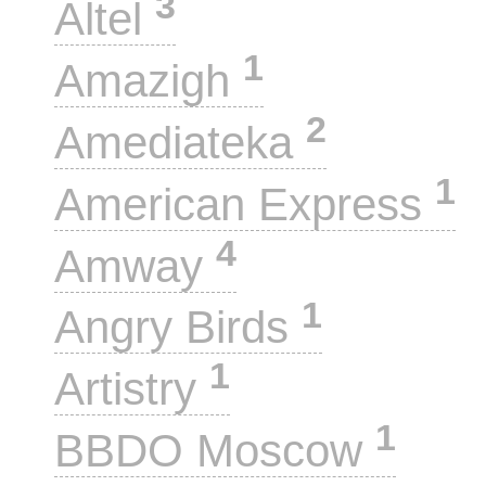
3
Altel
1
Amazigh
2
Amediateka
1
American Express
4
Amway
1
Angry Birds
1
Artistry
1
BBDO Moscow