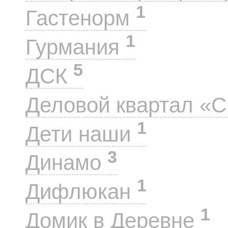
1
Гастенорм
1
Гурмания
5
ДСК
Деловой квартал «
1
Дети наши
3
Динамо
1
Дифлюкан
1
Домик в Деревне