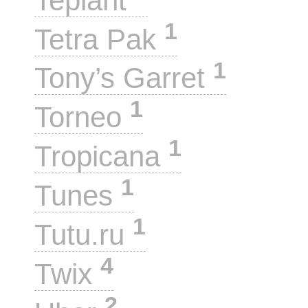
Teplant
1
Tetra Pak
1
Tony’s Garret
1
Torneo
1
Tropicana
1
Tunes
1
Tutu.ru
4
Twix
2