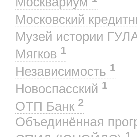
Москвариум
Московский кредит
Музей истории ГУЛ
1
Мягков
1
Независимость
1
Новоспасский
2
ОТП Банк
Объединённая прог
1