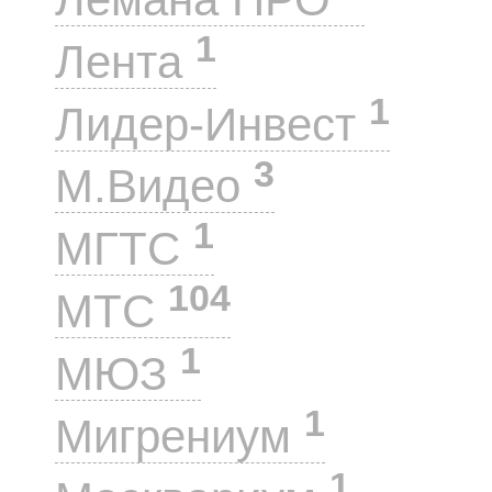
1
Лента
1
Лидер-Инвест
3
М.Видео
1
МГТС
104
МТС
1
МЮЗ
1
Мигрениум
1