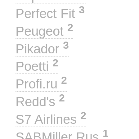
3
Perfect Fit
2
Peugeot
3
Pikador
2
Poetti
2
Profi.ru
2
Redd's
2
S7 Airlines
1
SABMiller Rus