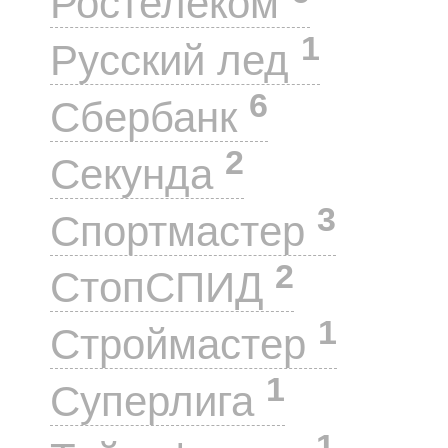
Ростелеком
1
Русский лед
6
Сбербанк
2
Секунда
3
Спортмастер
2
СтопСПИД
1
Строймастер
1
Суперлига
1