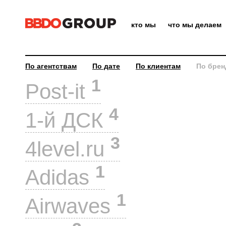
кто мы
что мы делаем
По агентствам
По дате
По клиентам
По брен
1
Post-it
4
1-й ДСК
3
4level.ru
1
Adidas
1
Airwaves