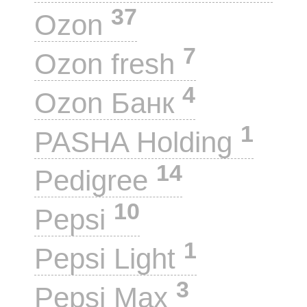
37
Ozon
7
Ozon fresh
4
Ozon Банк
1
PASHA Holding
14
Pedigree
10
Pepsi
1
Pepsi Light
3
Pepsi Max