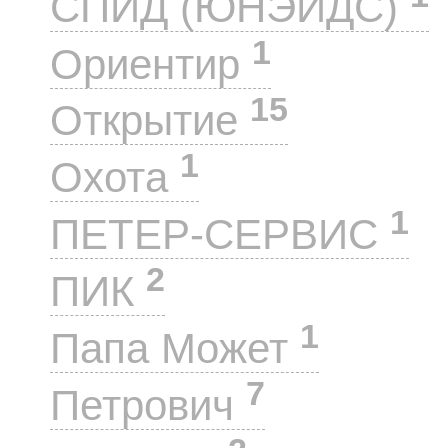
СПИД (ЮНЭЙДС)
1
Ориентир
15
Открытие
1
Охота
1
ПЕТЕР-СЕРВИС
2
ПИК
1
Папа Может
7
Петрович