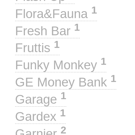
1
Flora&Fauna
1
Fresh Bar
1
Fruttis
1
Funky Monkey
1
GE Money Bank
1
Garage
1
Gardex
2
Garnier