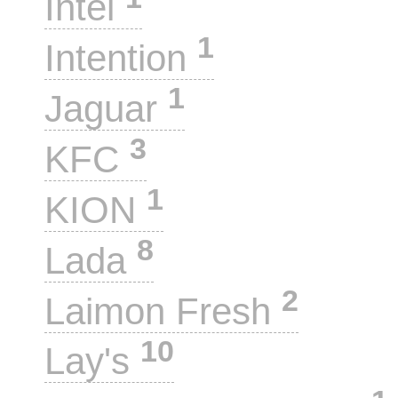
Intel
1
Intention
1
Jaguar
3
KFC
1
KION
8
Lada
2
Laimon Fresh
10
Lay's