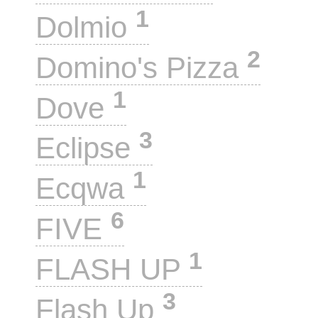
1
Dolmio
2
Domino's Pizza
1
Dove
3
Eclipse
1
Ecqwa
6
FIVE
1
FLASH UP
3
Flash Up