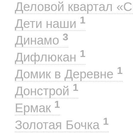
Деловой квартал «
1
Дети наши
3
Динамо
1
Дифлюкан
1
Домик в Деревне
1
Донстрой
1
Ермак
1
Золотая Бочка