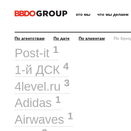
кто мы
что мы делаем
По агентствам
По дате
По клиентам
По брен
1
Post-it
4
1-й ДСК
3
4level.ru
1
Adidas
1
Airwaves