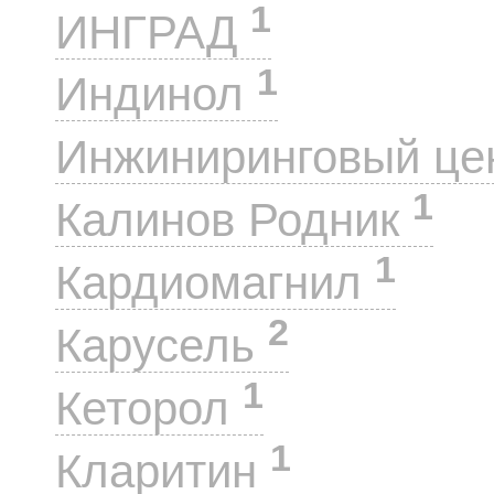
1
ИНГРАД
1
Индинол
Инжиниринговый це
1
Калинов Родник
1
Кардиомагнил
2
Карусель
1
Кеторол
1
Кларитин