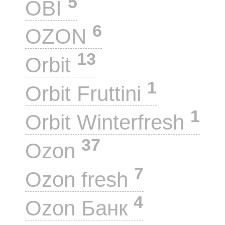
5
OBI
6
OZON
13
Orbit
1
Orbit Fruttini
1
Orbit Winterfresh
37
Ozon
7
Ozon fresh
4
Ozon Банк