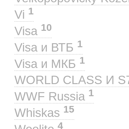
1
Vi
10
Visa
1
Visa и ВТБ
1
Visa и МКБ
WORLD CLASS И S
1
WWF Russia
15
Whiskas
4