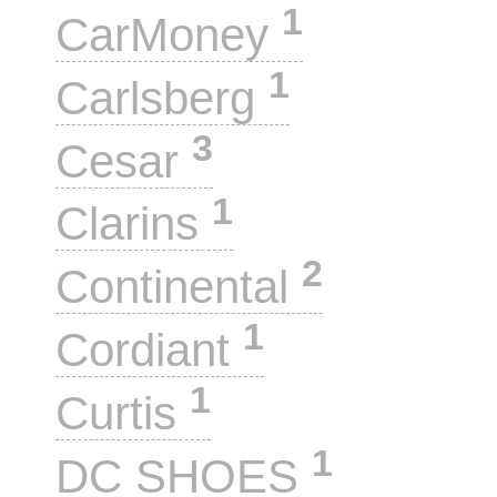
1
CarMoney
1
Carlsberg
3
Cesar
1
Clarins
2
Continental
1
Cordiant
1
Curtis
1
DC SHOES