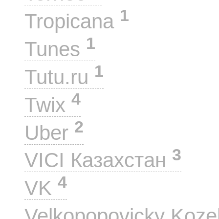
1
Tropicana
1
Tunes
1
Tutu.ru
4
Twix
2
Uber
3
VICI Казахстан
4
VK
Velkopopovicky Koze