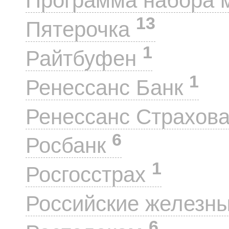
Программа набора 
13
Пятерочка
1
Райтбуфен
1
Ренессанс Банк
Ренессанс Страхов
6
Росбанк
1
Росгосстрах
Российские железн
6