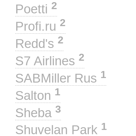
2
Poetti
2
Profi.ru
2
Redd's
2
S7 Airlines
1
SABMiller Rus
1
Salton
3
Sheba
1
Shuvelan Park