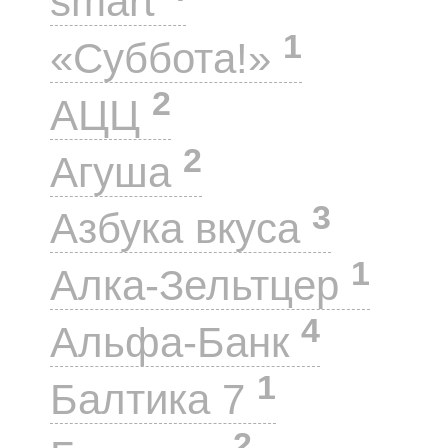
smart
1
«Суббота!»
2
АЦЦ
2
Агуша
3
Азбука вкуса
1
Алка-Зельтцер
4
Альфа-Банк
1
Балтика 7
2