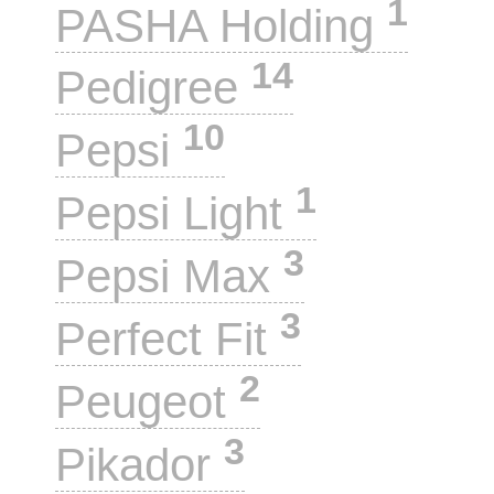
1
PASHA Holding
14
Pedigree
10
Pepsi
1
Pepsi Light
3
Pepsi Max
3
Perfect Fit
2
Peugeot
3
Pikador