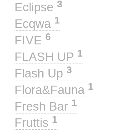
3
Eclipse
1
Ecqwa
6
FIVE
1
FLASH UP
3
Flash Up
1
Flora&Fauna
1
Fresh Bar
1
Fruttis