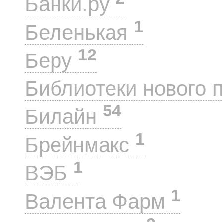
Банки.ру
1
Беленькая
12
Беру
Библиотеки нового 
54
Билайн
1
Брейнмакс
1
ВЭБ
1
Валента Фарм