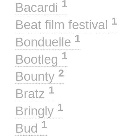
1
Bacardi
1
Beat film festival
1
Bonduelle
1
Bootleg
2
Bounty
1
Bratz
1
Bringly
1
Bud