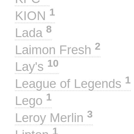
1
KION
8
Lada
2
Laimon Fresh
10
Lay's
1
League of Legends
1
Lego
3
Leroy Merlin
1