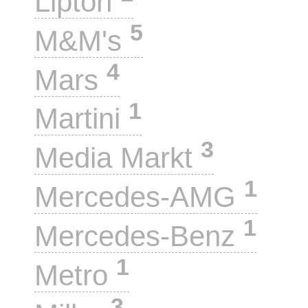
Lipton
5
M&M's
4
Mars
1
Martini
3
Media Markt
1
Mercedes-AMG
1
Mercedes-Benz
1
Metro
3