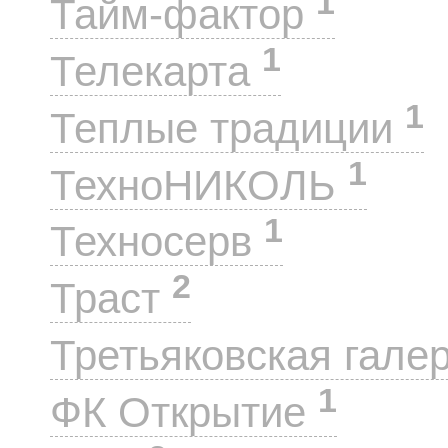
1
Тайм-фактор
1
Телекарта
1
Теплые традиции
1
ТехноНИКОЛЬ
1
Техносерв
2
Траст
Третьяковская гале
1
ФК Открытие