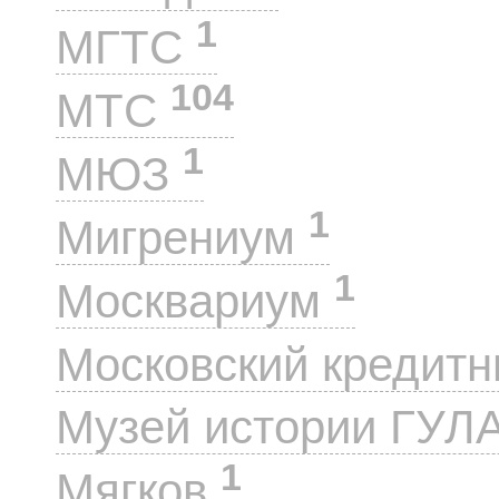
1
МГТС
104
МТС
1
МЮЗ
1
Мигрениум
1
Москвариум
Московский кредит
Музей истории ГУЛ
1
Мягков