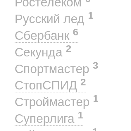
Ростелеком
1
Русский лед
6
Сбербанк
2
Секунда
3
Спортмастер
2
СтопСПИД
1
Строймастер
1
Суперлига