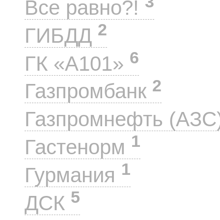
3
Все равно?!
2
ГИБДД
6
ГК «А101»
2
Газпромбанк
Газпромнефть (АЗС
1
Гастенорм
1
Гурмания
5
ДСК