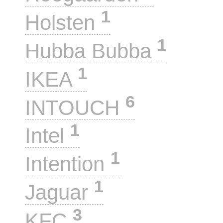
1
Holsten
1
Hubba Bubba
1
IKEA
6
INTOUCH
1
Intel
1
Intention
1
Jaguar
3
KFC