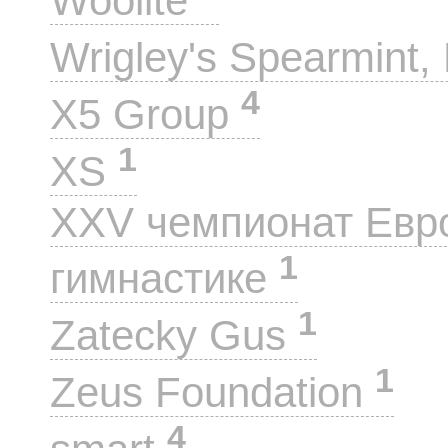
Woolite
Wrigley's Spearmint, 
4
X5 Group
1
XS
XXV чемпионат Евр
1
гимнастике
1
Zatecky Gus
1
Zeus Foundation
4