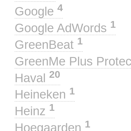
4
Google
1
Google AdWords
1
GreenBeat
GreenMe Plus Prote
20
Haval
1
Heineken
1
Heinz
1
Hoegaarden