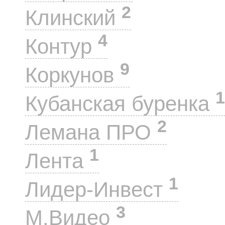
2
Клинский
4
Контур
9
Коркунов
1
Кубанская буренка
2
Лемана ПРО
1
Лента
1
Лидер-Инвест
3
М.Видео