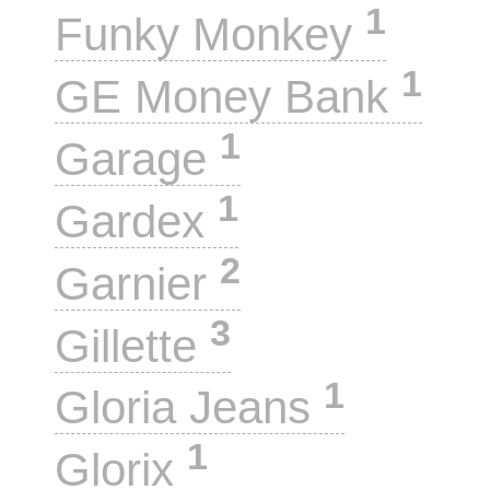
1
Funky Monkey
1
GE Money Bank
1
Garage
1
Gardex
2
Garnier
3
Gillette
1
Gloria Jeans
1
Glorix