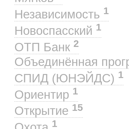
1
Независимость
1
Новоспасский
2
ОТП Банк
Объединённая прог
1
СПИД (ЮНЭЙДС)
1
Ориентир
15
Открытие
1
Охота