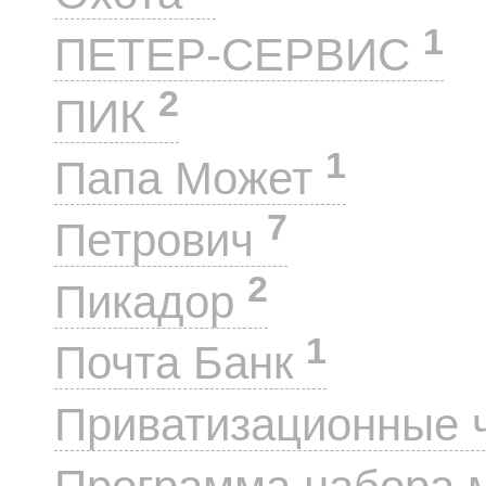
1
ПЕТЕР-СЕРВИС
2
ПИК
1
Папа Может
7
Петрович
2
Пикадор
1
Почта Банк
Приватизационные 