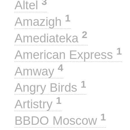
3
Altel
1
Amazigh
2
Amediateka
1
American Express
4
Amway
1
Angry Birds
1
Artistry
1
BBDO Moscow