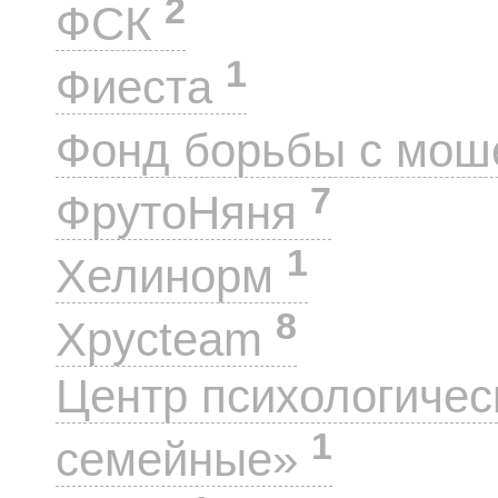
2
ФСК
1
Фиеста
Фонд борьбы с мо
7
ФрутоНяня
1
Хелинорм
8
Хрусteam
Центр психологиче
1
семейные»