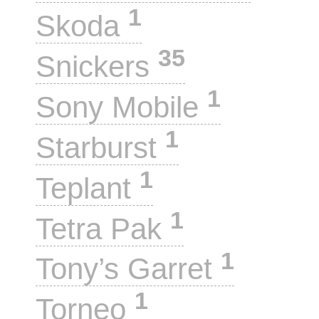
1
Skoda
35
Snickers
1
Sony Mobile
1
Starburst
1
Teplant
1
Tetra Pak
1
Tony’s Garret
1
Torneo