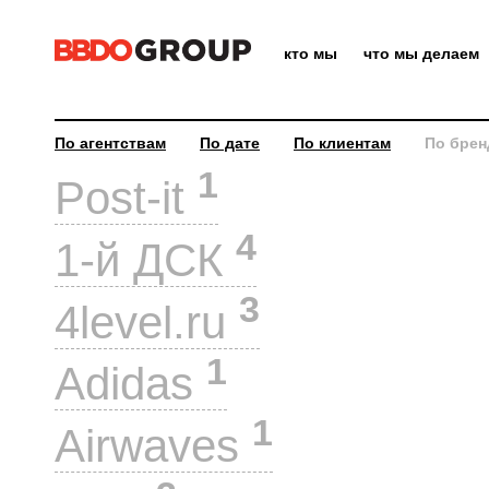
кто мы
что мы делаем
По агентствам
По дате
По клиентам
По брен
1
Post-it
4
1-й ДСК
3
4level.ru
1
Adidas
1
Airwaves