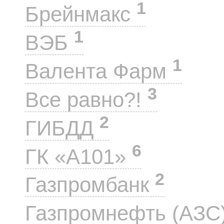
1
Брейнмакс
1
ВЭБ
1
Валента Фарм
3
Все равно?!
2
ГИБДД
6
ГК «А101»
2
Газпромбанк
Газпромнефть (АЗС