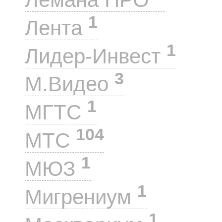
1
Лента
1
Лидер-Инвест
3
М.Видео
1
МГТС
104
МТС
1
МЮЗ
1
Мигрениум
1