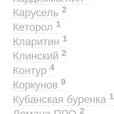
2
Карусель
1
Кеторол
1
Кларитин
2
Клинский
4
Контур
9
Коркунов
1
Кубанская буренка
2
Лемана ПРО