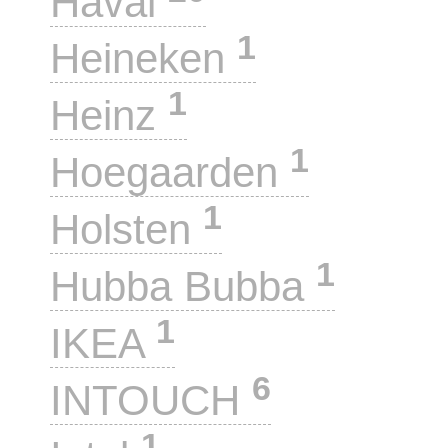
Haval
1
Heineken
1
Heinz
1
Hoegaarden
1
Holsten
1
Hubba Bubba
1
IKEA
6
INTOUCH
1