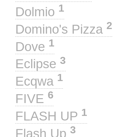
1
Dolmio
2
Domino's Pizza
1
Dove
3
Eclipse
1
Ecqwa
6
FIVE
1
FLASH UP
3
Flash Up