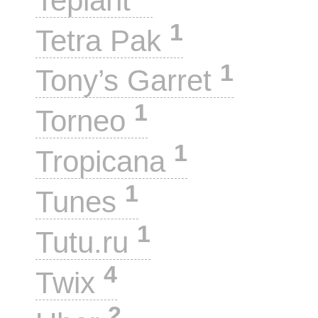
Teplant
1
Tetra Pak
1
Tony’s Garret
1
Torneo
1
Tropicana
1
Tunes
1
Tutu.ru
4
Twix
2