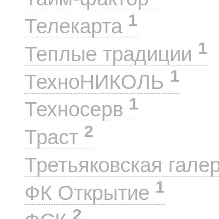
1
Телекарта
1
Теплые традиции
1
ТехноНИКОЛЬ
1
Техносерв
2
Траст
Третьяковская гале
1
ФК Открытие
2