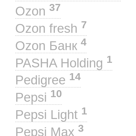
37
Ozon
7
Ozon fresh
4
Ozon Банк
1
PASHA Holding
14
Pedigree
10
Pepsi
1
Pepsi Light
3
Pepsi Max