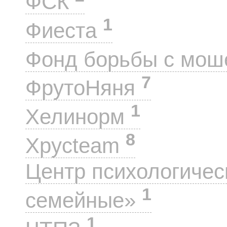
ФСК
1
Фиеста
Фонд борьбы с мо
7
ФрутоНяня
1
Хелинорм
8
Хрусteam
Центр психологиче
1
семейные»
1