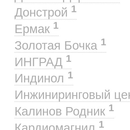
1
Донстрой
1
Ермак
1
Золотая Бочка
1
ИНГРАД
1
Индинол
Инжиниринговый це
1
Калинов Родник
1
Кардиомагнил