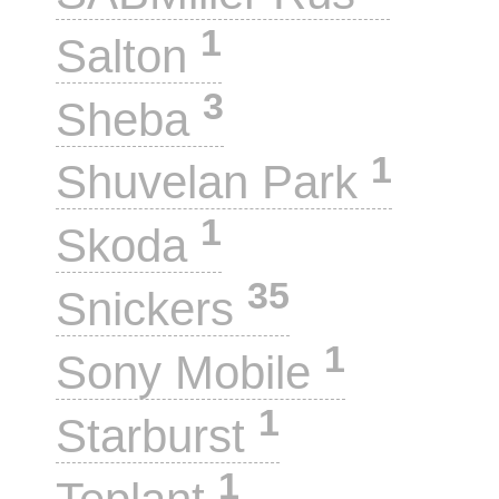
1
Salton
3
Sheba
1
Shuvelan Park
1
Skoda
35
Snickers
1
Sony Mobile
1
Starburst
1