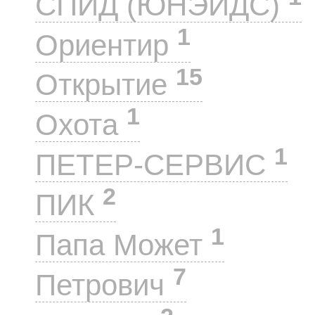
СПИД (ЮНЭЙДС)
1
Ориентир
15
Открытие
1
Охота
1
ПЕТЕР-СЕРВИС
2
ПИК
1
Папа Может
7
Петрович