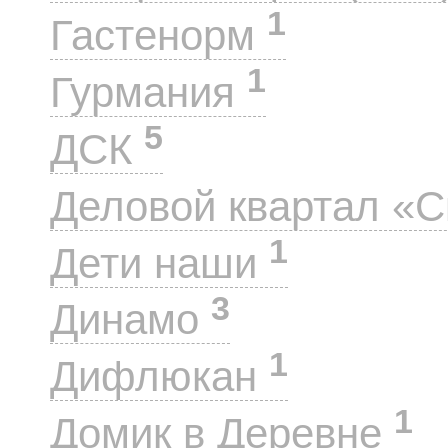
1
Гастенорм
1
Гурмания
5
ДСК
Деловой квартал «
1
Дети наши
3
Динамо
1
Дифлюкан
1
Домик в Деревне