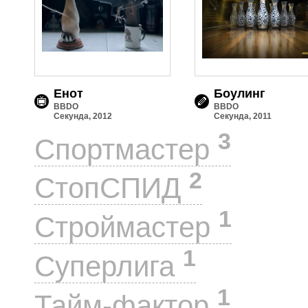
Енот
Боулинг
BBDO
BBDO
Секунда, 2012
Секунда, 2011
3
Спортмастер
2
СтопСПИД
1
Строймастер
1
Суперлига
1
Тайм-фактор