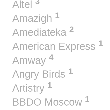
3
Altel
1
Amazigh
2
Amediateka
1
American Express
4
Amway
1
Angry Birds
1
Artistry
1
BBDO Moscow