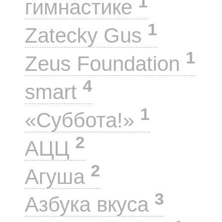
1
гимнастике
1
Zatecky Gus
1
Zeus Foundation
4
smart
1
«Суббота!»
2
АЦЦ
2
Агуша
3
Азбука вкуса