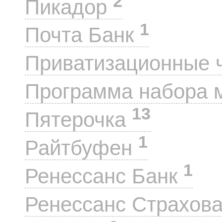
2
Пикадор
1
Почта Банк
Приватизационные 
Программа набора 
13
Пятерочка
1
Райтбуфен
1
Ренессанс Банк
Ренессанс Страхов