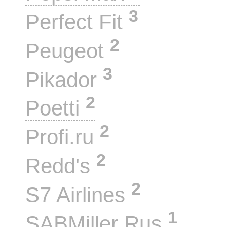
3
Perfect Fit
2
Peugeot
3
Pikador
2
Poetti
2
Profi.ru
2
Redd's
2
S7 Airlines
1
SABMiller Rus