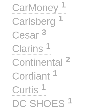
1
CarMoney
1
Carlsberg
3
Cesar
1
Clarins
2
Continental
1
Cordiant
1
Curtis
1
DC SHOES