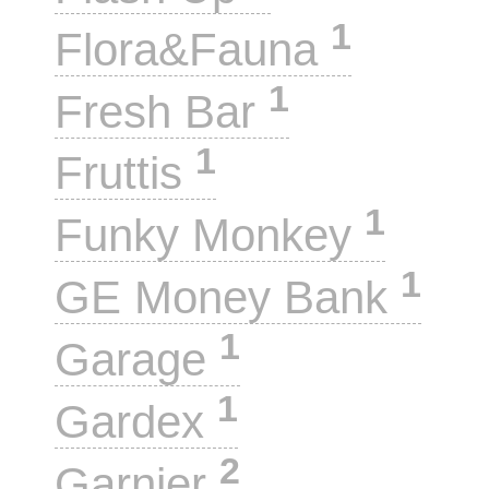
1
Flora&Fauna
1
Fresh Bar
1
Fruttis
1
Funky Monkey
1
GE Money Bank
1
Garage
1
Gardex
2
Garnier