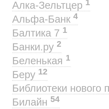
1
Алка-Зельтцер
4
Альфа-Банк
1
Балтика 7
2
Банки.ру
1
Беленькая
12
Беру
Библиотеки нового 
54
Билайн