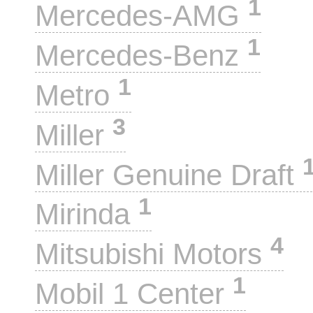
1
Mercedes-AMG
1
Mercedes-Benz
1
Metro
3
Miller
Miller Genuine Draft
1
Mirinda
4
Mitsubishi Motors
1
Mobil 1 Center