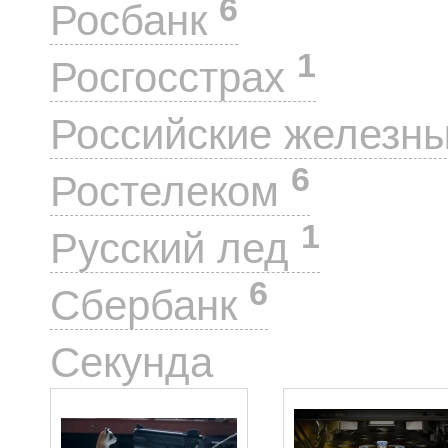
6
Росбанк
1
Росгосстрах
Российские железн
6
Ростелеком
1
Русский лед
6
Сбербанк
2
Секунда