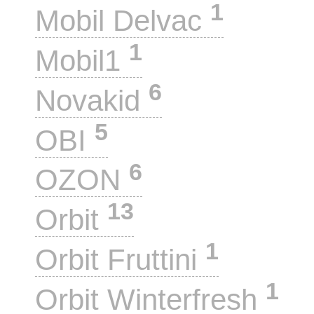
1
Mobil Delvac
1
Mobil1
6
Novakid
5
OBI
6
OZON
13
Orbit
1
Orbit Fruttini
1
Orbit Winterfresh