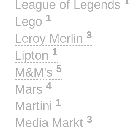
1
League of Legends
1
Lego
3
Leroy Merlin
1
Lipton
5
M&M's
4
Mars
1
Martini
3
Media Markt