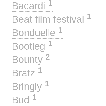
1
Bacardi
1
Beat film festival
1
Bonduelle
1
Bootleg
2
Bounty
1
Bratz
1
Bringly
1
Bud