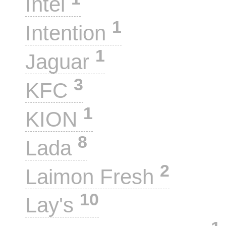
Intel
1
Intention
1
Jaguar
3
KFC
1
KION
8
Lada
2
Laimon Fresh
10
Lay's