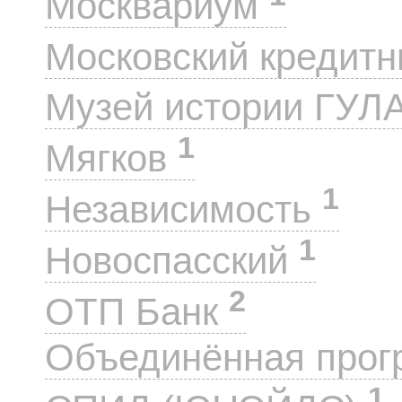
Москвариум
Московский кредит
Музей истории ГУЛ
1
Мягков
1
Независимость
1
Новоспасский
2
ОТП Банк
Объединённая прог
1