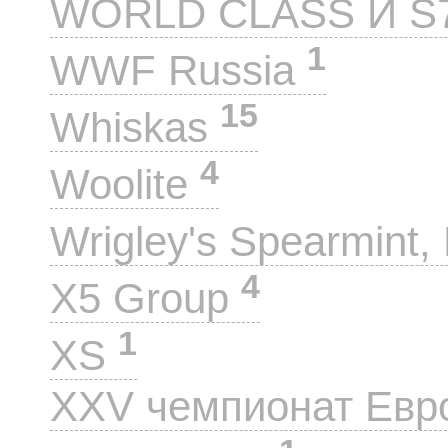
WORLD CLASS И S
1
WWF Russia
15
Whiskas
4
Woolite
Wrigley's Spearmint, 
4
X5 Group
1
XS
XXV чемпионат Евр