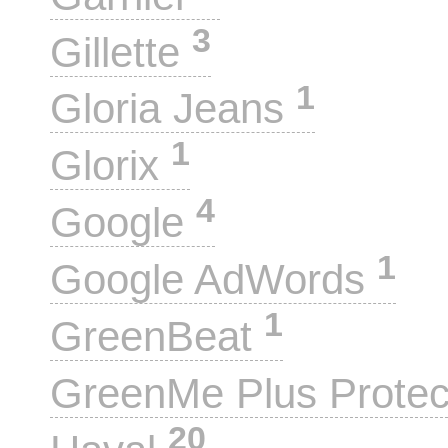
3
Gillette
1
Gloria Jeans
1
Glorix
4
Google
1
Google AdWords
1
GreenBeat
GreenMe Plus Prote
20