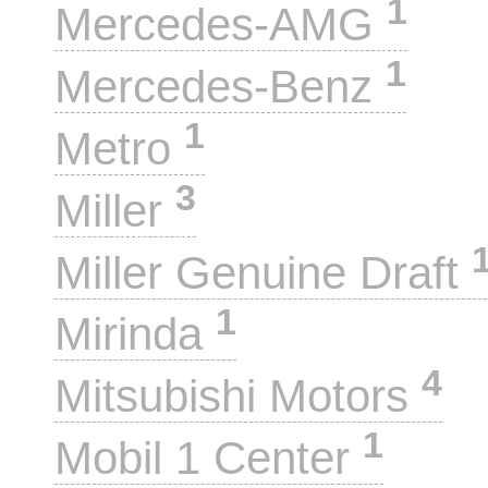
1
Mercedes-AMG
1
Mercedes-Benz
1
Metro
3
Miller
Miller Genuine Draft
1
Mirinda
4
Mitsubishi Motors
1
Mobil 1 Center