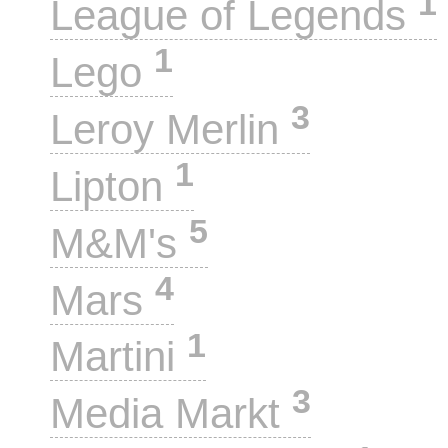
1
League of Legends
1
Lego
3
Leroy Merlin
1
Lipton
5
M&M's
4
Mars
1
Martini
3
Media Markt