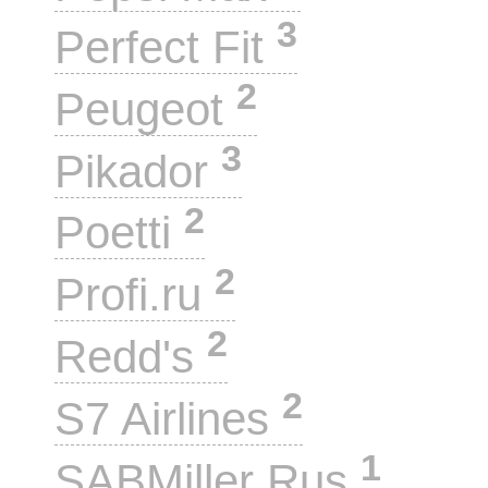
3
Perfect Fit
2
Peugeot
3
Pikador
2
Poetti
2
Profi.ru
2
Redd's
2
S7 Airlines
1
SABMiller Rus