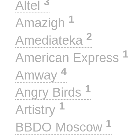
3
Altel
1
Amazigh
2
Amediateka
1
American Express
4
Amway
1
Angry Birds
1
Artistry
1
BBDO Moscow