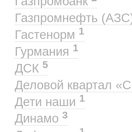
Газпромбанк
Газпромнефть (АЗС
1
Гастенорм
1
Гурмания
5
ДСК
Деловой квартал «
1
Дети наши
3
Динамо
1