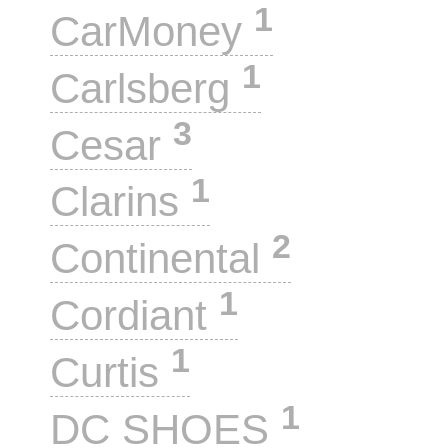
1
CarMoney
1
Carlsberg
3
Cesar
1
Clarins
2
Continental
1
Cordiant
1
Curtis
1
DC SHOES