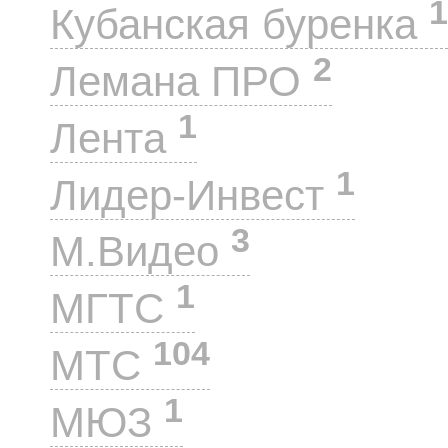
1
Кубанская буренка
2
Лемана ПРО
1
Лента
1
Лидер-Инвест
3
М.Видео
1
МГТС
104
МТС
1
МЮЗ