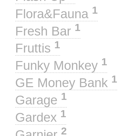
1
Flora&Fauna
1
Fresh Bar
1
Fruttis
1
Funky Monkey
1
GE Money Bank
1
Garage
1
Gardex
2
Garnier