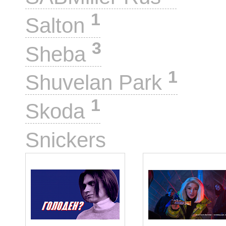
1
Salton
3
Sheba
1
Shuvelan Park
1
Skoda
35
Snickers