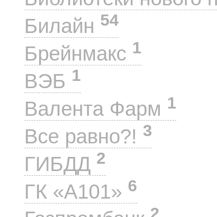
54
Билайн
1
Брейнмакс
1
ВЭБ
1
Валента Фарм
3
Все равно?!
2
ГИБДД
6
ГК «А101»
2