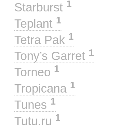
1
Starburst
1
Teplant
1
Tetra Pak
1
Tony’s Garret
1
Torneo
1
Tropicana
1
Tunes
1
Tutu.ru