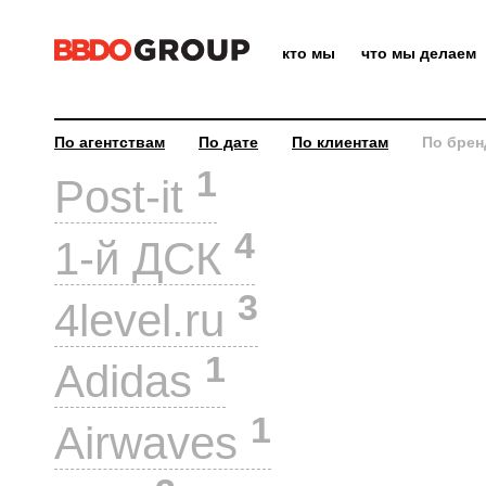
кто мы
что мы делаем
По агентствам
По дате
По клиентам
По брен
1
Post-it
4
1-й ДСК
3
4level.ru
1
Adidas
1
Airwaves