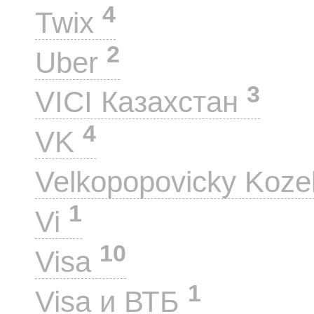
4
Twix
2
Uber
3
VICI Казахстан
4
VK
Velkopopovicky Koze
1
Vi
10
Visa
1
Visa и ВТБ