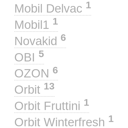
1
Mobil Delvac
1
Mobil1
6
Novakid
5
OBI
6
OZON
13
Orbit
1
Orbit Fruttini
1
Orbit Winterfresh