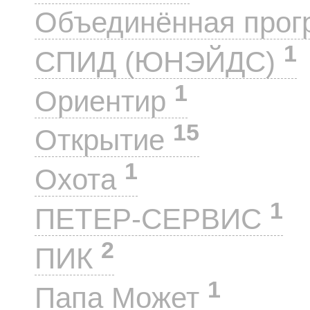
Объединённая прог
1
СПИД (ЮНЭЙДС)
1
Ориентир
15
Открытие
1
Охота
1
ПЕТЕР-СЕРВИС
2
ПИК
1
Папа Может