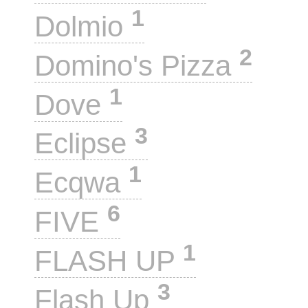
1
Dolmio
2
Domino's Pizza
1
Dove
3
Eclipse
1
Ecqwa
6
FIVE
1
FLASH UP
3
Flash Up