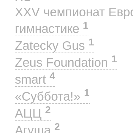
XXV чемпионат Евр
1
гимнастике
1
Zatecky Gus
1
Zeus Foundation
4
smart
1
«Суббота!»
2
АЦЦ
2
Агуша