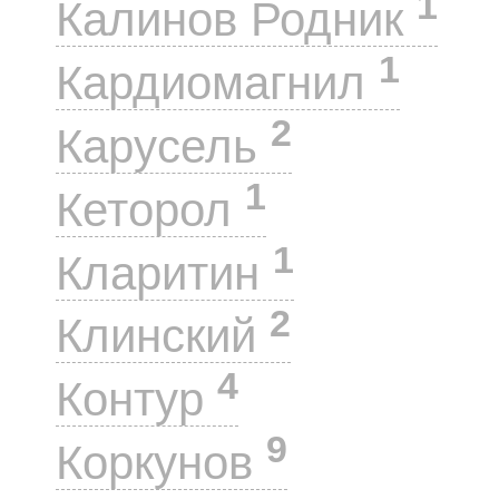
1
Калинов Родник
1
Кардиомагнил
2
Карусель
1
Кеторол
1
Кларитин
2
Клинский
4
Контур
9
Коркунов