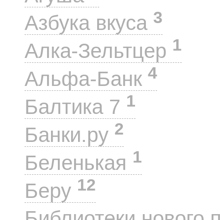
3
Азбука вкуса
1
Алка-Зельтцер
4
Альфа-Банк
1
Балтика 7
2
Банки.ру
1
Беленькая
12
Беру
Библиотеки нового 