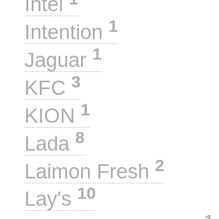
Intel
1
Intention
1
Jaguar
3
KFC
1
KION
8
Lada
2
Laimon Fresh
10
Lay's