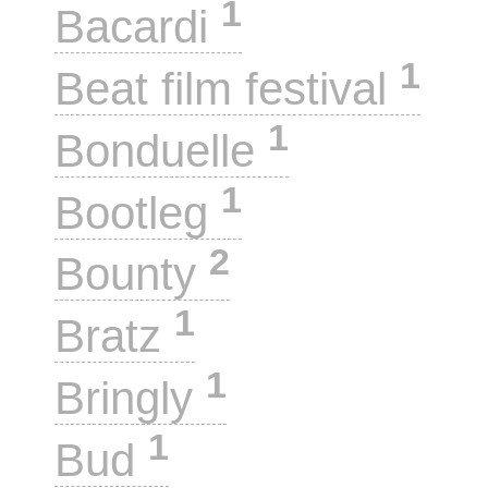
1
Bacardi
1
Beat film festival
1
Bonduelle
1
Bootleg
2
Bounty
1
Bratz
1
Bringly
1
Bud