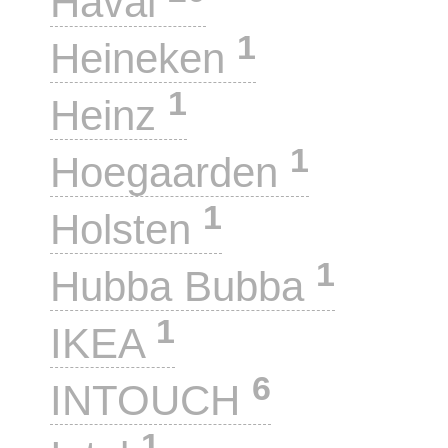
Haval
1
Heineken
1
Heinz
1
Hoegaarden
1
Holsten
1
Hubba Bubba
1
IKEA
6
INTOUCH
1