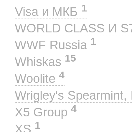
1
Visa и МКБ
WORLD CLASS И S
1
WWF Russia
15
Whiskas
4
Woolite
Wrigley's Spearmint, 
4
X5 Group
1
XS