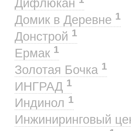
Дифлюкан
1
Домик в Деревне
1
Донстрой
1
Ермак
1
Золотая Бочка
1
ИНГРАД
1
Индинол
Инжиниринговый це