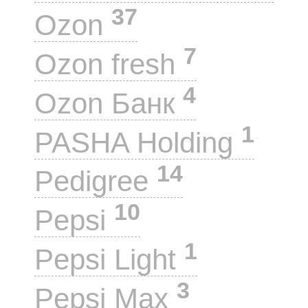
37
Ozon
7
Ozon fresh
4
Ozon Банк
1
PASHA Holding
14
Pedigree
10
Pepsi
1
Pepsi Light
3
Pepsi Max