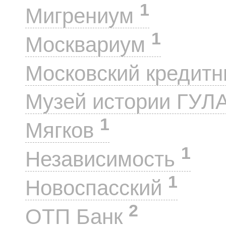
1
Мигрениум
1
Москвариум
Московский кредит
Музей истории ГУЛ
1
Мягков
1
Независимость
1
Новоспасский
2
ОТП Банк