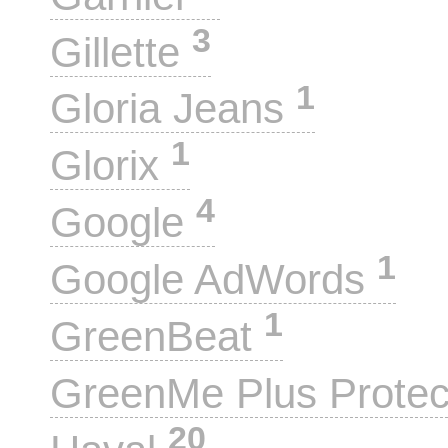
3
Gillette
1
Gloria Jeans
1
Glorix
4
Google
1
Google AdWords
1
GreenBeat
GreenMe Plus Prote
20