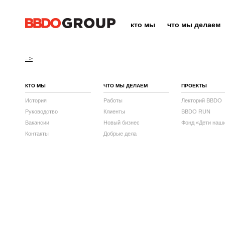
кто мы
что мы делаем
-->
КТО МЫ
ЧТО МЫ ДЕЛАЕМ
ПРОЕКТЫ
История
Работы
Лекторий BBDO
Руководство
Клиенты
BBDO RUN
Вакансии
Новый бизнес
Фонд «Дети наш
Контакты
Добрые дела