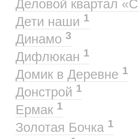
Деловой квартал «
1
Дети наши
3
Динамо
1
Дифлюкан
1
Домик в Деревне
1
Донстрой
1
Ермак
1
Золотая Бочка