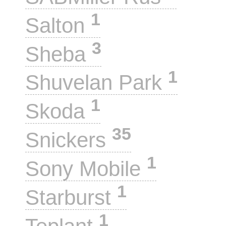
1
Salton
3
Sheba
1
Shuvelan Park
1
Skoda
35
Snickers
1
Sony Mobile
1
Starburst
1