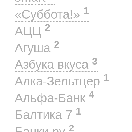
1
«Суббота!»
2
АЦЦ
2
Агуша
3
Азбука вкуса
1
Алка-Зельтцер
4
Альфа-Банк
1
Балтика 7
2
Банки.ру