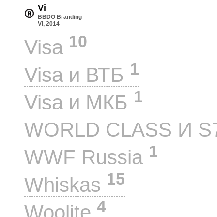
Vi
BBDO Branding
Vi, 2014
10
Visa
1
Visa и ВТБ
1
Visa и МКБ
WORLD CLASS И S
1
WWF Russia
15
Whiskas
4
Woolite