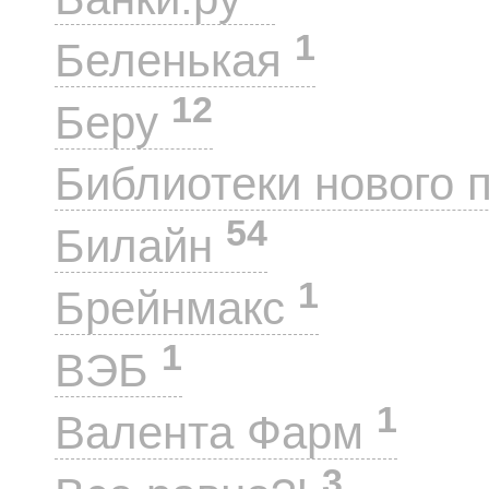
1
Беленькая
12
Беру
Библиотеки нового 
54
Билайн
1
Брейнмакс
1
ВЭБ
1
Валента Фарм
3