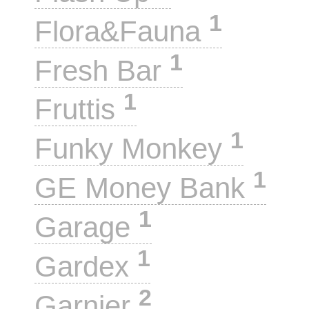
1
Flora&Fauna
1
Fresh Bar
1
Fruttis
1
Funky Monkey
1
GE Money Bank
1
Garage
1
Gardex
2
Garnier