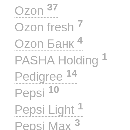
37
Ozon
7
Ozon fresh
4
Ozon Банк
1
PASHA Holding
14
Pedigree
10
Pepsi
1
Pepsi Light
3
Pepsi Max