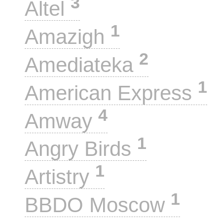
3
Altel
1
Amazigh
2
Amediateka
1
American Express
4
Amway
1
Angry Birds
1
Artistry
1
BBDO Moscow