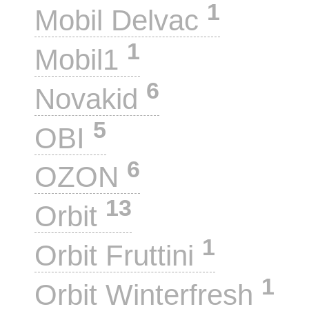
1
Mobil Delvac
1
Mobil1
6
Novakid
5
OBI
6
OZON
13
Orbit
1
Orbit Fruttini
1
Orbit Winterfresh