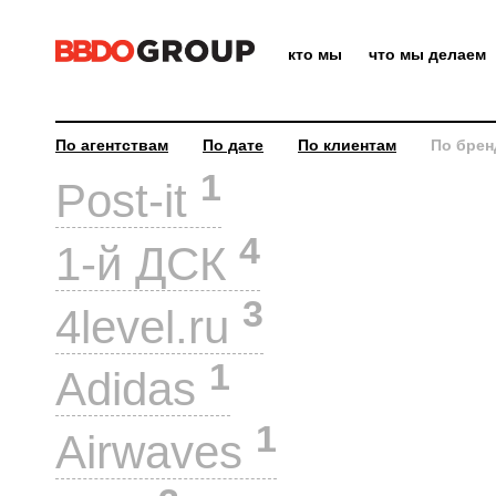
кто мы
что мы делаем
По агентствам
По дате
По клиентам
По брен
1
Post-it
4
1-й ДСК
3
4level.ru
1
Adidas
1
Airwaves