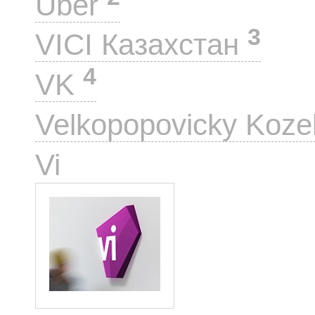
Uber
3
VICI Казахстан
4
VK
Velkopopovicky Koze
1
Vi