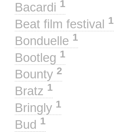
1
Bacardi
1
Beat film festival
1
Bonduelle
1
Bootleg
2
Bounty
1
Bratz
1
Bringly
1
Bud