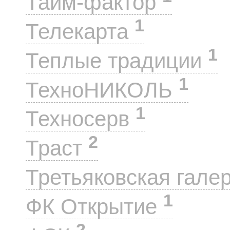
Тайм-фактор
1
Телекарта
1
Теплые традиции
1
ТехноНИКОЛЬ
1
Техносерв
2
Траст
Третьяковская гале
1
ФК Открытие
2