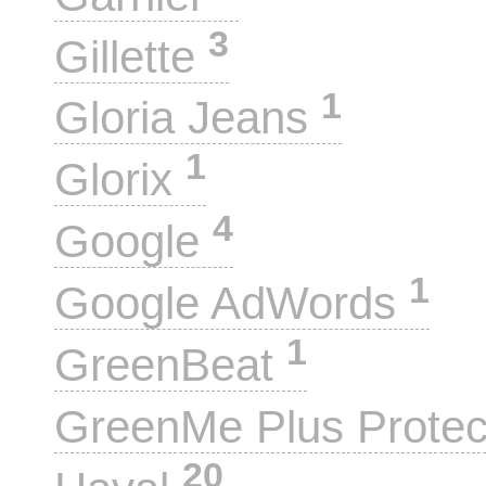
3
Gillette
1
Gloria Jeans
1
Glorix
4
Google
1
Google AdWords
1
GreenBeat
GreenMe Plus Prote
20