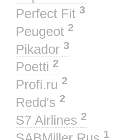
3
Perfect Fit
2
Peugeot
3
Pikador
2
Poetti
2
Profi.ru
2
Redd's
2
S7 Airlines
1
SABMiller Rus