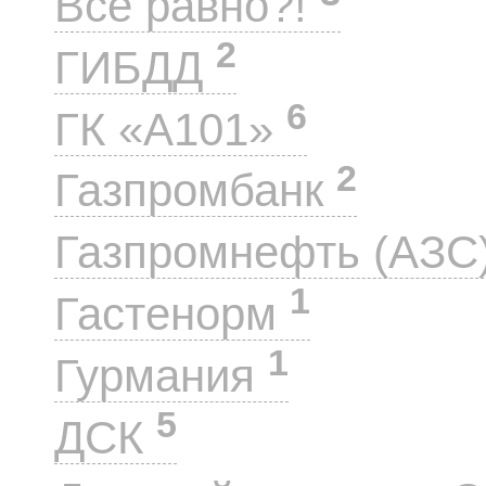
Все равно?!
2
ГИБДД
6
ГК «А101»
2
Газпромбанк
Газпромнефть (АЗС
1
Гастенорм
1
Гурмания
5
ДСК