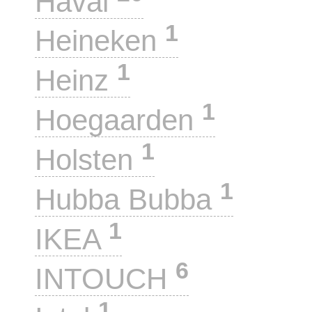
Haval
1
Heineken
1
Heinz
1
Hoegaarden
1
Holsten
1
Hubba Bubba
1
IKEA
6
INTOUCH
1