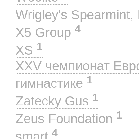
Wrigley's Spearmint, 
4
X5 Group
1
XS
XXV чемпионат Евр
1
гимнастике
1
Zatecky Gus
1
Zeus Foundation
4
smart