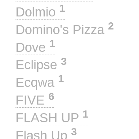
1
Dolmio
2
Domino's Pizza
1
Dove
3
Eclipse
1
Ecqwa
6
FIVE
1
FLASH UP
3
Flash Up