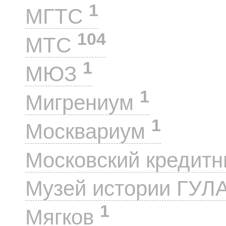
1
МГТС
104
МТС
1
МЮЗ
1
Мигрениум
1
Москвариум
Московский кредит
Музей истории ГУЛ
1
Мягков