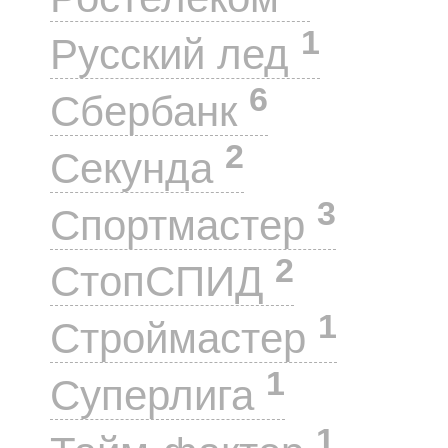
1
Русский лед
6
Сбербанк
2
Секунда
3
Спортмастер
2
СтопСПИД
1
Строймастер
1
Суперлига
1