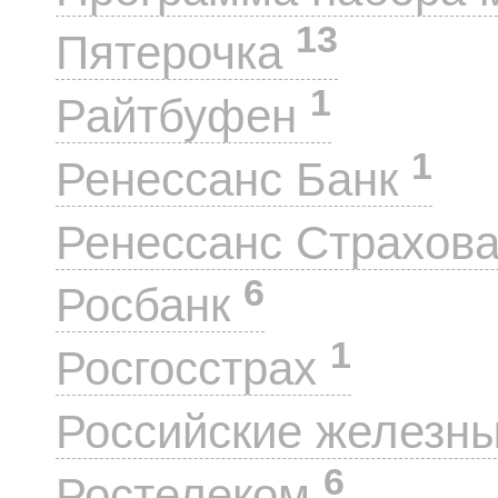
13
Пятерочка
1
Райтбуфен
1
Ренессанс Банк
Ренессанс Страхов
6
Росбанк
1
Росгосстрах
Российские железн
6
Ростелеком