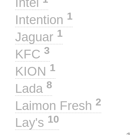
Intel
1
Intention
1
Jaguar
3
KFC
1
KION
8
Lada
2
Laimon Fresh
10
Lay's