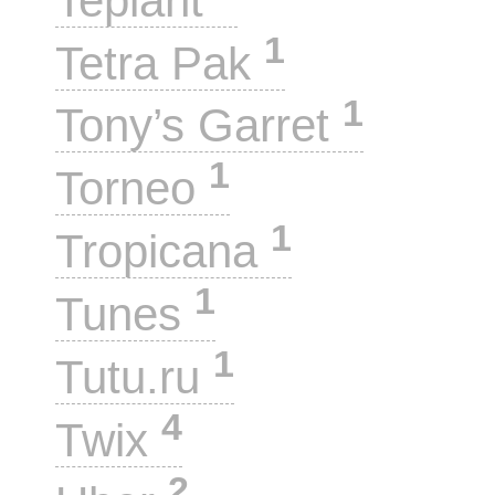
Teplant
1
Tetra Pak
1
Tony’s Garret
1
Torneo
1
Tropicana
1
Tunes
1
Tutu.ru
4
Twix
2