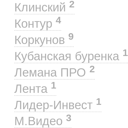
2
Клинский
4
Контур
9
Коркунов
1
Кубанская буренка
2
Лемана ПРО
1
Лента
1
Лидер-Инвест
3
М.Видео