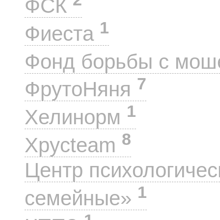
ФСК
1
Фиеста
Фонд борьбы с мо
7
ФрутоНяня
1
Хелинорм
8
Хрусteam
Центр психологиче
1
семейные»
1