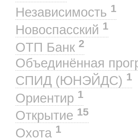
1
Независимость
1
Новоспасский
2
ОТП Банк
Объединённая прог
1
СПИД (ЮНЭЙДС)
1
Ориентир
15
Открытие
1
Охота