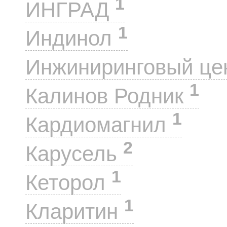
1
ИНГРАД
1
Индинол
Инжиниринговый це
1
Калинов Родник
1
Кардиомагнил
2
Карусель
1
Кеторол
1
Кларитин