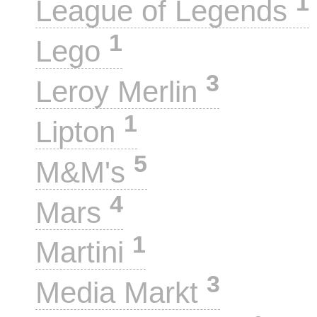
1
League of Legends
1
Lego
3
Leroy Merlin
1
Lipton
5
M&M's
4
Mars
1
Martini
3
Media Markt