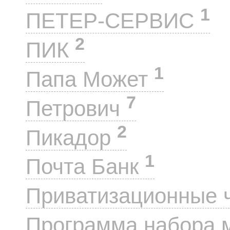
1
ПЕТЕР-СЕРВИС
2
ПИК
1
Папа Может
7
Петрович
2
Пикадор
1
Почта Банк
Приватизационные 
Программа набора 