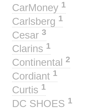
1
CarMoney
1
Carlsberg
3
Cesar
1
Clarins
2
Continental
1
Cordiant
1
Curtis
1
DC SHOES