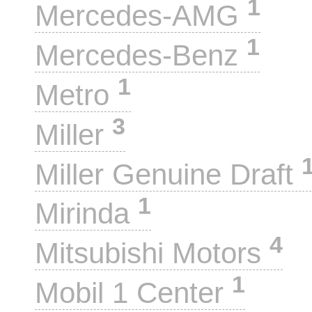
1
Mercedes-AMG
1
Mercedes-Benz
1
Metro
3
Miller
Miller Genuine Draft
1
Mirinda
4
Mitsubishi Motors
1
Mobil 1 Center