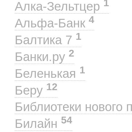
1
Алка-Зельтцер
4
Альфа-Банк
1
Балтика 7
2
Банки.ру
1
Беленькая
12
Беру
Библиотеки нового 
54
Билайн