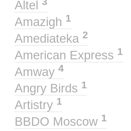
3
Altel
1
Amazigh
2
Amediateka
1
American Express
4
Amway
1
Angry Birds
1
Artistry
1
BBDO Moscow