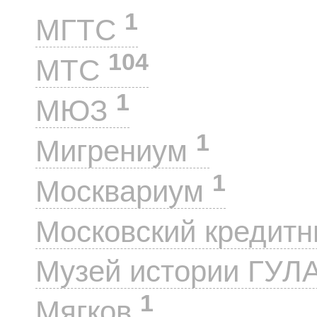
1
МГТС
104
МТС
1
МЮЗ
1
Мигрениум
1
Москвариум
Московский кредит
Музей истории ГУЛ
1
Мягков