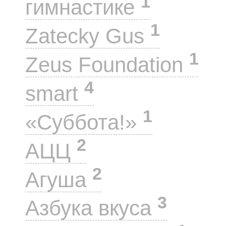
1
гимнастике
1
Zatecky Gus
1
Zeus Foundation
4
smart
1
«Суббота!»
2
АЦЦ
2
Агуша
3
Азбука вкуса