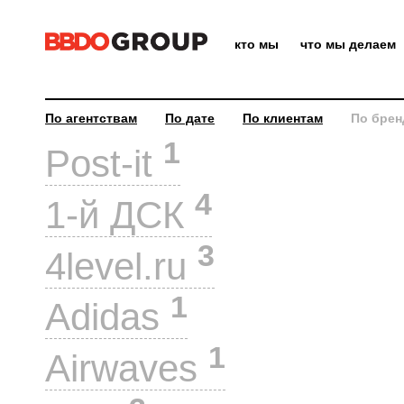
кто мы
что мы делаем
По агентствам
По дате
По клиентам
По брен
1
Post-it
4
1-й ДСК
3
4level.ru
1
Adidas
1
Airwaves