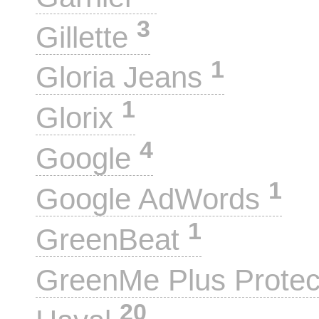
3
Gillette
1
Gloria Jeans
1
Glorix
4
Google
1
Google AdWords
1
GreenBeat
GreenMe Plus Prote
20