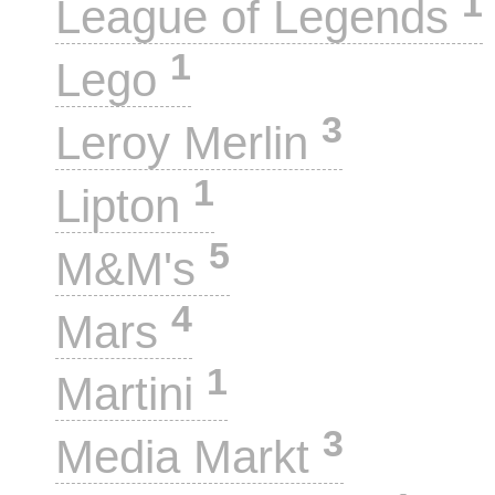
1
League of Legends
1
Lego
3
Leroy Merlin
1
Lipton
5
M&M's
4
Mars
1
Martini
3
Media Markt