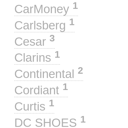
1
CarMoney
1
Carlsberg
3
Cesar
1
Clarins
2
Continental
1
Cordiant
1
Curtis
1
DC SHOES