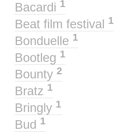
1
Bacardi
1
Beat film festival
1
Bonduelle
1
Bootleg
2
Bounty
1
Bratz
1
Bringly
1
Bud