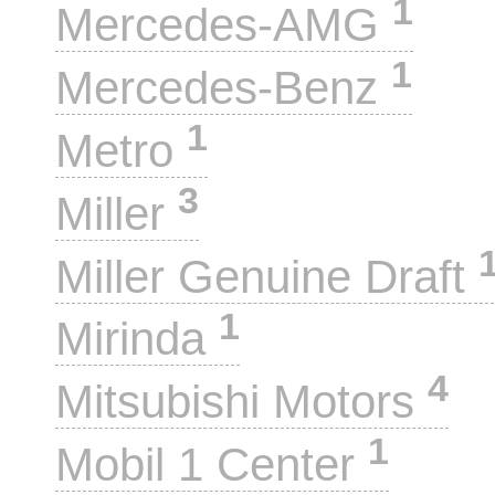
1
Mercedes-AMG
1
Mercedes-Benz
1
Metro
3
Miller
Miller Genuine Draft
1
Mirinda
4
Mitsubishi Motors
1
Mobil 1 Center