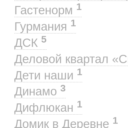
1
Гастенорм
1
Гурмания
5
ДСК
Деловой квартал «
1
Дети наши
3
Динамо
1
Дифлюкан
1
Домик в Деревне