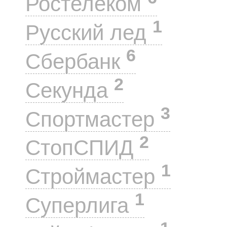
Ростелеком
1
Русский лед
6
Сбербанк
2
Секунда
3
Спортмастер
2
СтопСПИД
1
Строймастер
1
Суперлига