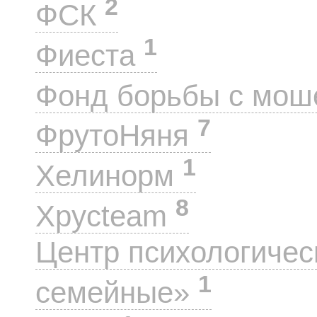
2
ФСК
1
Фиеста
Фонд борьбы с мо
7
ФрутоНяня
1
Хелинорм
8
Хрусteam
Центр психологиче
1
семейные»