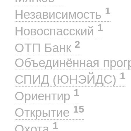
1
Независимость
1
Новоспасский
2
ОТП Банк
Объединённая прог
1
СПИД (ЮНЭЙДС)
1
Ориентир
15
Открытие
1
Охота