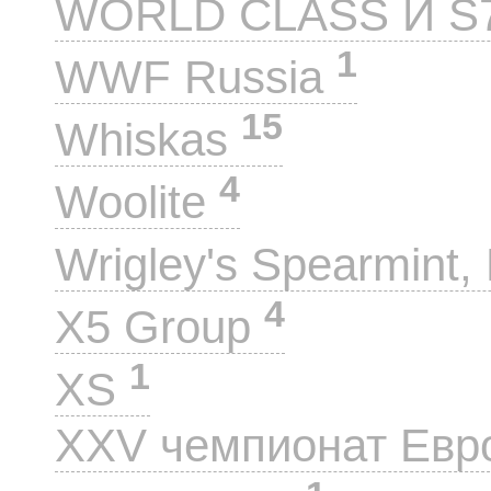
WORLD CLASS И S
1
WWF Russia
15
Whiskas
4
Woolite
Wrigley's Spearmint, 
4
X5 Group
1
XS
XXV чемпионат Евр