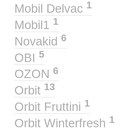
1
Mobil Delvac
1
Mobil1
6
Novakid
5
OBI
6
OZON
13
Orbit
1
Orbit Fruttini
1
Orbit Winterfresh