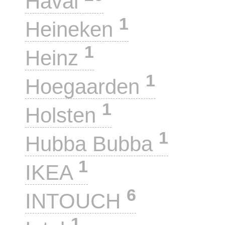
Haval
1
Heineken
1
Heinz
1
Hoegaarden
1
Holsten
1
Hubba Bubba
1
IKEA
6
INTOUCH
1