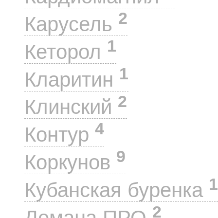
2
Карусель
1
Кеторол
1
Кларитин
2
Клинский
4
Контур
9
Коркунов
1
Кубанская буренка
2
Лемана ПРО