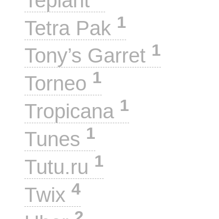
Teplant
1
Tetra Pak
1
Tony’s Garret
1
Torneo
1
Tropicana
1
Tunes
1
Tutu.ru
4
Twix
2