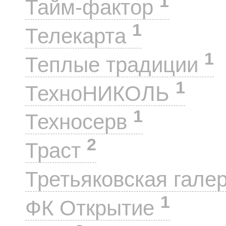
1
Тайм-фактор
1
Телекарта
1
Теплые традиции
1
ТехноНИКОЛЬ
1
Техносерв
2
Траст
Третьяковская гале
1
ФК Открытие