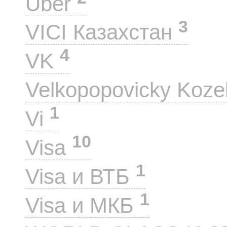
Uber
3
VICI Казахстан
4
VK
Velkopopovicky Koze
1
Vi
10
Visa
1
Visa и ВТБ
1
Visa и МКБ