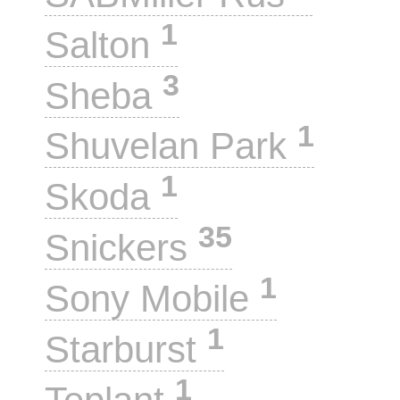
1
Salton
3
Sheba
1
Shuvelan Park
1
Skoda
35
Snickers
1
Sony Mobile
1
Starburst
1