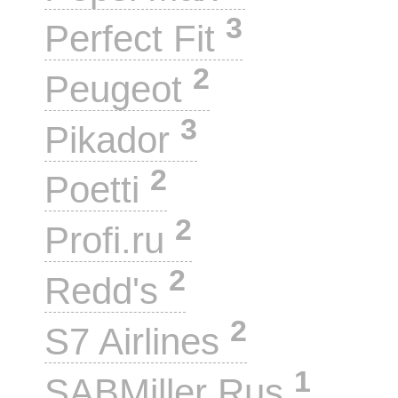
3
Perfect Fit
2
Peugeot
3
Pikador
2
Poetti
2
Profi.ru
2
Redd's
2
S7 Airlines
1
SABMiller Rus