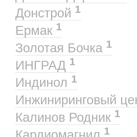
1
Донстрой
1
Ермак
1
Золотая Бочка
1
ИНГРАД
1
Индинол
Инжиниринговый це
1
Калинов Родник
1
Кардиомагнил