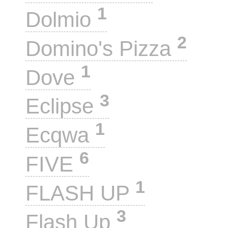
1
Dolmio
2
Domino's Pizza
1
Dove
3
Eclipse
1
Ecqwa
6
FIVE
1
FLASH UP
3
Flash Up