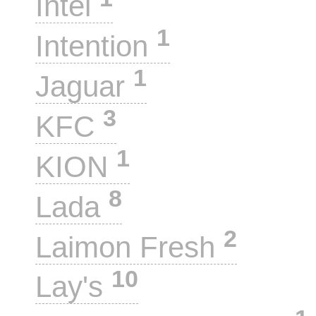
Intel
1
Intention
1
Jaguar
3
KFC
1
KION
8
Lada
2
Laimon Fresh
10
Lay's