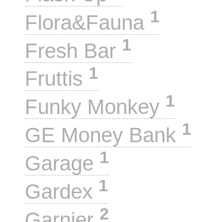
1
Flora&Fauna
1
Fresh Bar
1
Fruttis
1
Funky Monkey
1
GE Money Bank
1
Garage
1
Gardex
2
Garnier