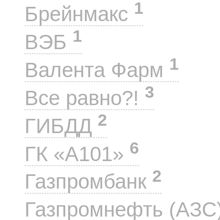
1
Брейнмакс
1
ВЭБ
1
Валента Фарм
3
Все равно?!
2
ГИБДД
6
ГК «А101»
2
Газпромбанк
Газпромнефть (АЗС