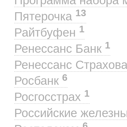
Программа набора 
13
Пятерочка
1
Райтбуфен
1
Ренессанс Банк
Ренессанс Страхов
6
Росбанк
1
Росгосстрах
Российские железн
6