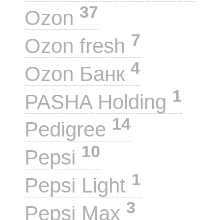
37
Ozon
7
Ozon fresh
4
Ozon Банк
1
PASHA Holding
14
Pedigree
10
Pepsi
1
Pepsi Light
3
Pepsi Max