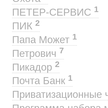
1
ПЕТЕР-СЕРВИС
2
ПИК
1
Папа Может
7
Петрович
2
Пикадор
1
Почта Банк
Приватизационные 