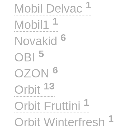
1
Mobil Delvac
1
Mobil1
6
Novakid
5
OBI
6
OZON
13
Orbit
1
Orbit Fruttini
1
Orbit Winterfresh