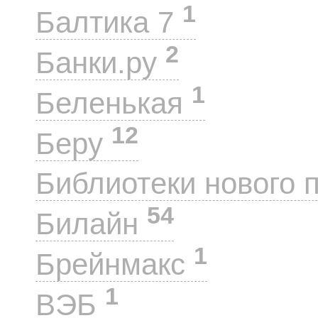
1
Балтика 7
2
Банки.ру
1
Беленькая
12
Беру
Библиотеки нового 
54
Билайн
1
Брейнмакс
1
ВЭБ