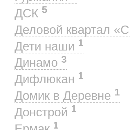
5
ДСК
Деловой квартал «
1
Дети наши
3
Динамо
1
Дифлюкан
1
Домик в Деревне
1
Донстрой
1
Ермак