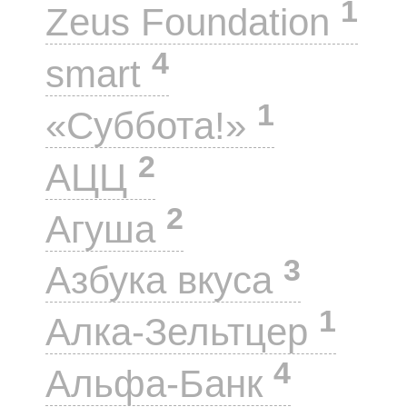
1
Zeus Foundation
4
smart
1
«Суббота!»
2
АЦЦ
2
Агуша
3
Азбука вкуса
1
Алка-Зельтцер
4
Альфа-Банк