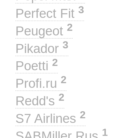
3
Perfect Fit
2
Peugeot
3
Pikador
2
Poetti
2
Profi.ru
2
Redd's
2
S7 Airlines
1
SABMiller Rus