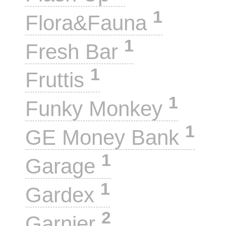
1
Flora&Fauna
1
Fresh Bar
1
Fruttis
1
Funky Monkey
1
GE Money Bank
1
Garage
1
Gardex
2
Garnier