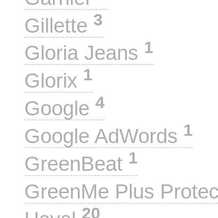
3
Gillette
1
Gloria Jeans
1
Glorix
4
Google
1
Google AdWords
1
GreenBeat
GreenMe Plus Prote
20