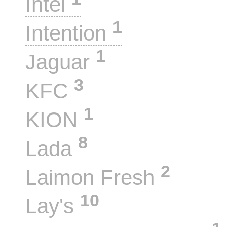
Intel
1
Intention
1
Jaguar
3
KFC
1
KION
8
Lada
2
Laimon Fresh
10
Lay's