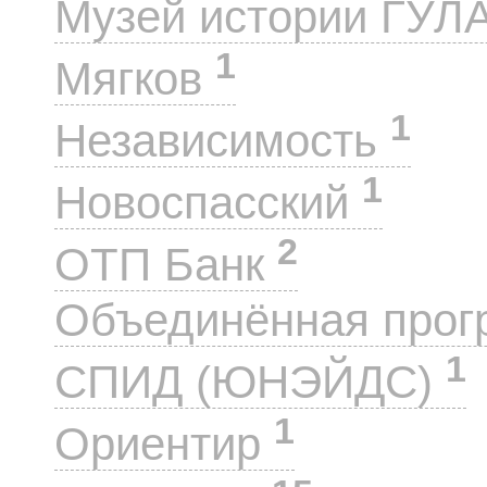
Музей истории ГУЛ
1
Мягков
1
Независимость
1
Новоспасский
2
ОТП Банк
Объединённая прог
1
СПИД (ЮНЭЙДС)
1
Ориентир