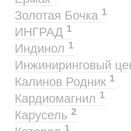
1
Золотая Бочка
1
ИНГРАД
1
Индинол
Инжиниринговый це
1
Калинов Родник
1
Кардиомагнил
2
Карусель
1