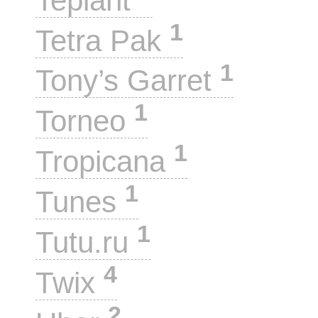
Teplant
1
Tetra Pak
1
Tony’s Garret
1
Torneo
1
Tropicana
1
Tunes
1
Tutu.ru
4
Twix
2