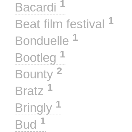
1
Bacardi
1
Beat film festival
1
Bonduelle
1
Bootleg
2
Bounty
1
Bratz
1
Bringly
1
Bud