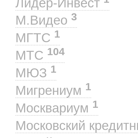
Лидер-Инвест
3
М.Видео
1
МГТС
104
МТС
1
МЮЗ
1
Мигрениум
1
Москвариум
Московский кредит