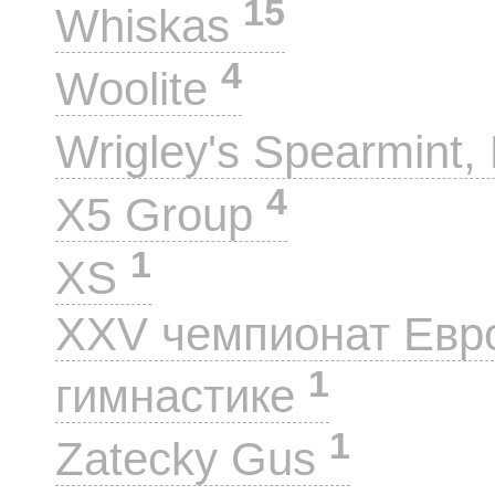
15
Whiskas
4
Woolite
Wrigley's Spearmint, 
4
X5 Group
1
XS
XXV чемпионат Евр
1
гимнастике
1
Zatecky Gus