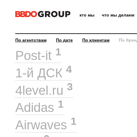
кто мы
что мы делаем
По агентствам
По дате
По клиентам
По брен
1
Post-it
4
1-й ДСК
3
4level.ru
1
Adidas
1
Airwaves