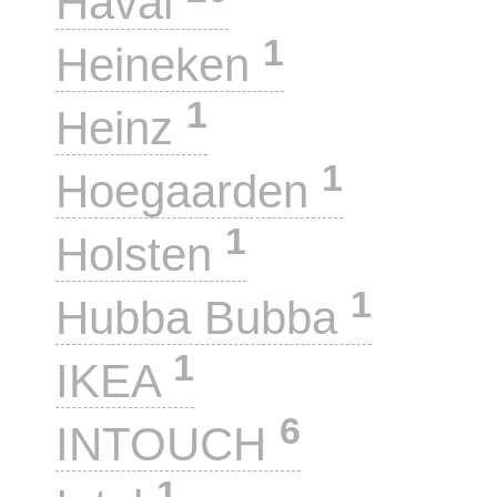
Haval
1
Heineken
1
Heinz
1
Hoegaarden
1
Holsten
1
Hubba Bubba
1
IKEA
6
INTOUCH
1