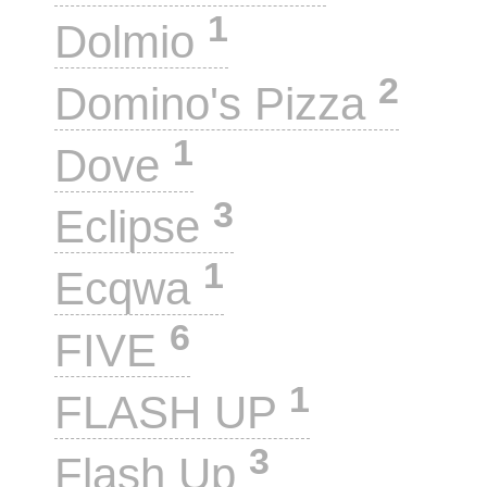
1
Dolmio
2
Domino's Pizza
1
Dove
3
Eclipse
1
Ecqwa
6
FIVE
1
FLASH UP
3
Flash Up