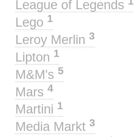
1
League of Legends
1
Lego
3
Leroy Merlin
1
Lipton
5
M&M's
4
Mars
1
Martini
3
Media Markt