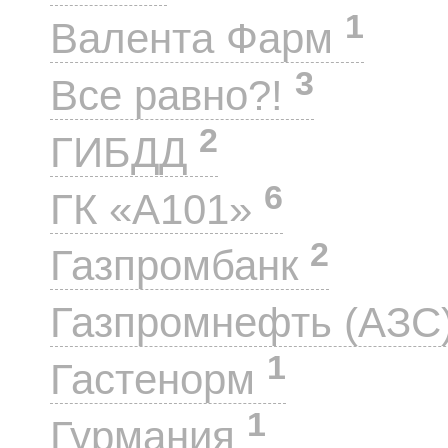
1
Валента Фарм
3
Все равно?!
2
ГИБДД
6
ГК «А101»
2
Газпромбанк
Газпромнефть (АЗС
1
Гастенорм
1
Гурмания