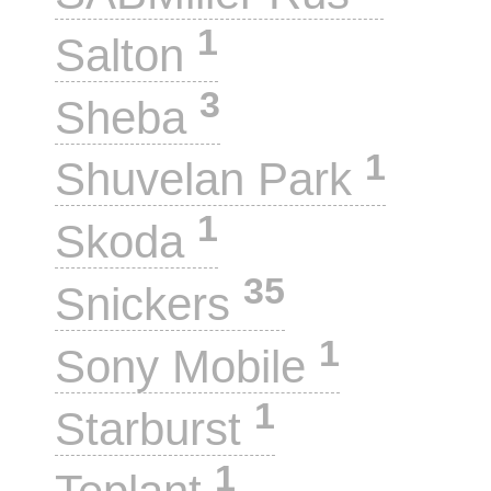
1
Salton
3
Sheba
1
Shuvelan Park
1
Skoda
35
Snickers
1
Sony Mobile
1
Starburst
1