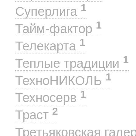
1
Суперлига
1
Тайм-фактор
1
Телекарта
1
Теплые традиции
1
ТехноНИКОЛЬ
1
Техносерв
2
Траст
Третьяковская гале