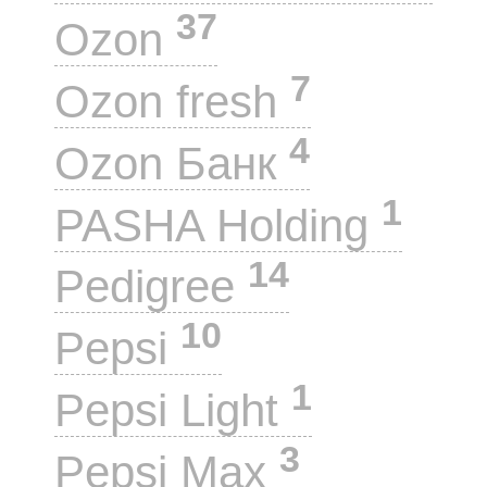
37
Ozon
7
Ozon fresh
4
Ozon Банк
1
PASHA Holding
14
Pedigree
10
Pepsi
1
Pepsi Light
3
Pepsi Max