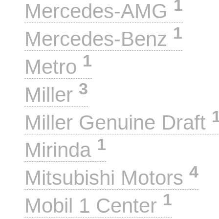
1
Mercedes-AMG
1
Mercedes-Benz
1
Metro
3
Miller
Miller Genuine Draft
1
Mirinda
4
Mitsubishi Motors
1
Mobil 1 Center