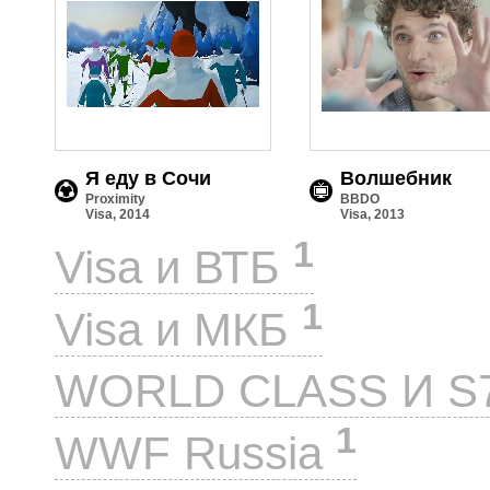
Я еду в Сочи
Волшебник
Proximity
BBDO
Visa, 2014
Visa, 2013
1
Visa и ВТБ
1
Visa и МКБ
WORLD CLASS И S
1
WWF Russia