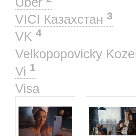
Uber
3
VICI Казахстан
4
VK
Velkopopovicky Koze
1
Vi
10
Visa