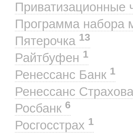
Приватизационные 
Программа набора 
13
Пятерочка
1
Райтбуфен
1
Ренессанс Банк
Ренессанс Страхов
6
Росбанк
1
Росгосстрах