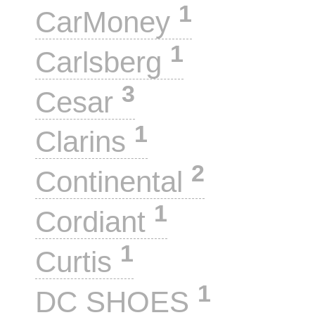
1
CarMoney
1
Carlsberg
3
Cesar
1
Clarins
2
Continental
1
Cordiant
1
Curtis
1
DC SHOES