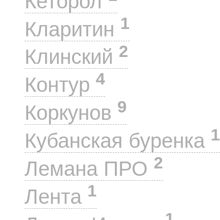
Кеторол
1
Кларитин
2
Клинский
4
Контур
9
Коркунов
1
Кубанская буренка
2
Лемана ПРО
1
Лента
1