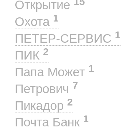
15
Открытие
1
Охота
1
ПЕТЕР-СЕРВИС
2
ПИК
1
Папа Может
7
Петрович
2
Пикадор
1
Почта Банк