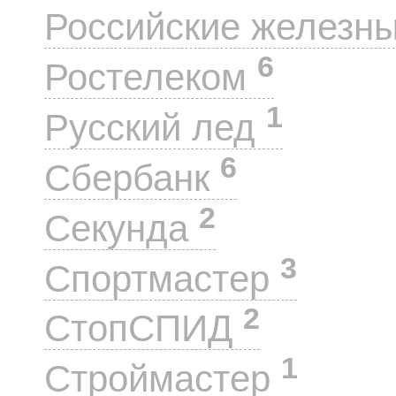
Российские железн
6
Ростелеком
1
Русский лед
6
Сбербанк
2
Секунда
3
Спортмастер
2
СтопСПИД
1
Строймастер