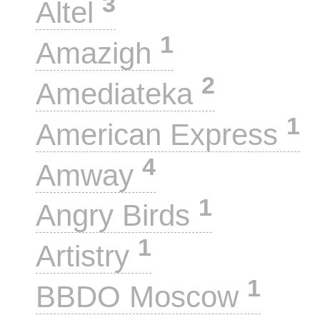
3
Altel
1
Amazigh
2
Amediateka
1
American Express
4
Amway
1
Angry Birds
1
Artistry
1
BBDO Moscow