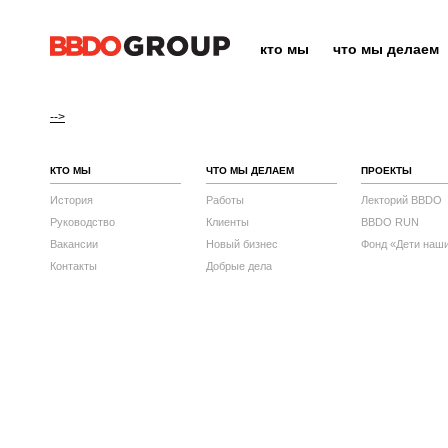
кто мы
что мы делаем
-->
КТО МЫ
ЧТО МЫ ДЕЛАЕМ
ПРОЕКТЫ
История
Работы
Лекторий BBDO
Руководство
Клиенты
BBDO RUN
Вакансии
Новый бизнес
Фонд «Дети наш
Контакты
Добрые дела