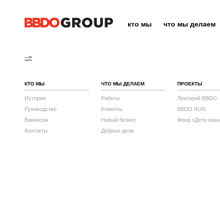
кто мы
что мы делаем
-->
КТО МЫ
ЧТО МЫ ДЕЛАЕМ
ПРОЕКТЫ
История
Работы
Лекторий BBDO
Руководство
Клиенты
BBDO RUN
Вакансии
Новый бизнес
Фонд «Дети наш
Контакты
Добрые дела