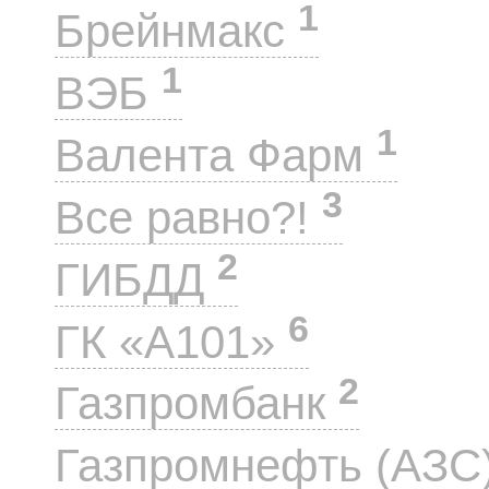
1
Брейнмакс
1
ВЭБ
1
Валента Фарм
3
Все равно?!
2
ГИБДД
6
ГК «А101»
2
Газпромбанк
Газпромнефть (АЗС