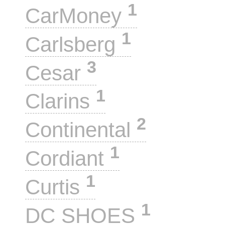
1
CarMoney
1
Carlsberg
3
Cesar
1
Clarins
2
Continental
1
Cordiant
1
Curtis
1
DC SHOES