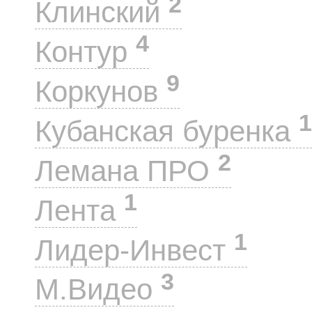
2
Клинский
4
Контур
9
Коркунов
1
Кубанская буренка
2
Лемана ПРО
1
Лента
1
Лидер-Инвест
3
М.Видео