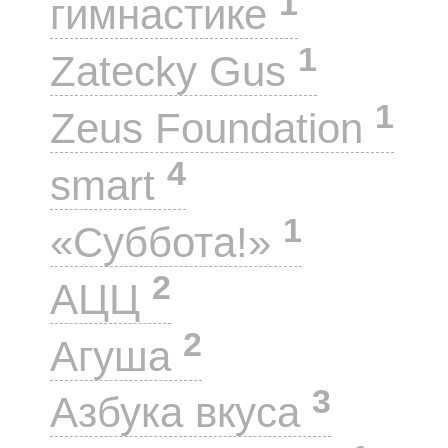
1
гимнастике
1
Zatecky Gus
1
Zeus Foundation
4
smart
1
«Суббота!»
2
АЦЦ
2
Агуша
3
Азбука вкуса