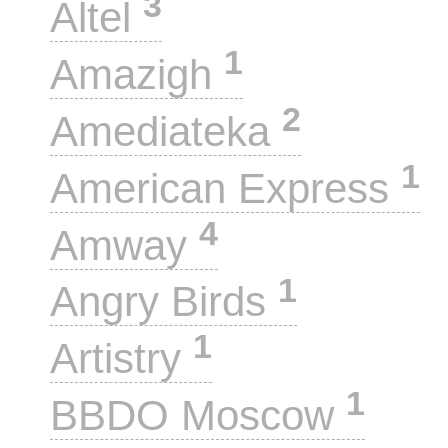
3
Altel
1
Amazigh
2
Amediateka
1
American Express
4
Amway
1
Angry Birds
1
Artistry
1
BBDO Moscow