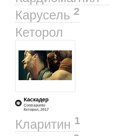
2
Карусель
1
Кеторол
Каскадер
Contrapunto
Кеторол, 2017
1
Кларитин