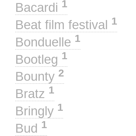
1
Bacardi
1
Beat film festival
1
Bonduelle
1
Bootleg
2
Bounty
1
Bratz
1
Bringly
1
Bud