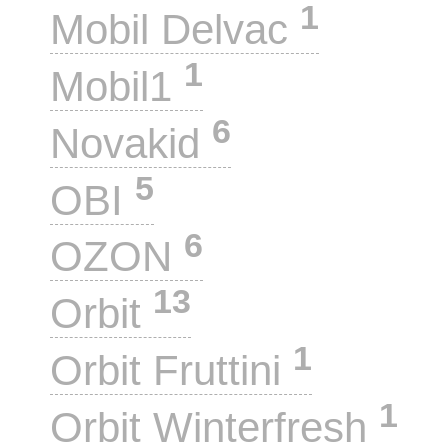
1
Mobil Delvac
1
Mobil1
6
Novakid
5
OBI
6
OZON
13
Orbit
1
Orbit Fruttini
1
Orbit Winterfresh