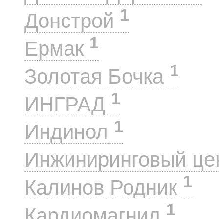
1
Донстрой
1
Ермак
1
Золотая Бочка
1
ИНГРАД
1
Индинол
Инжиниринговый це
1
Калинов Родник
1
Кардиомагнил