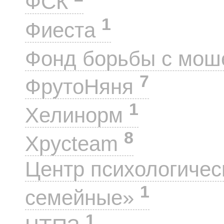
ФСК
1
Фиеста
Фонд борьбы с мо
7
ФрутоНяня
1
Хелинорм
8
Хрусteam
Центр психологиче
1
семейные»
1