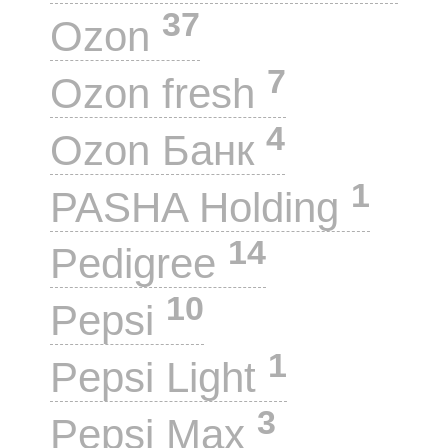
37
Ozon
7
Ozon fresh
4
Ozon Банк
1
PASHA Holding
14
Pedigree
10
Pepsi
1
Pepsi Light
3
Pepsi Max