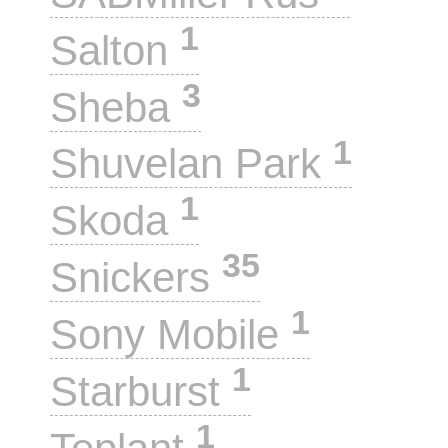
1
Salton
3
Sheba
1
Shuvelan Park
1
Skoda
35
Snickers
1
Sony Mobile
1
Starburst
1