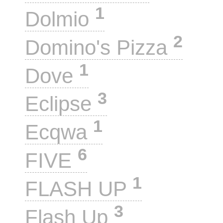
1
Dolmio
2
Domino's Pizza
1
Dove
3
Eclipse
1
Ecqwa
6
FIVE
1
FLASH UP
3
Flash Up