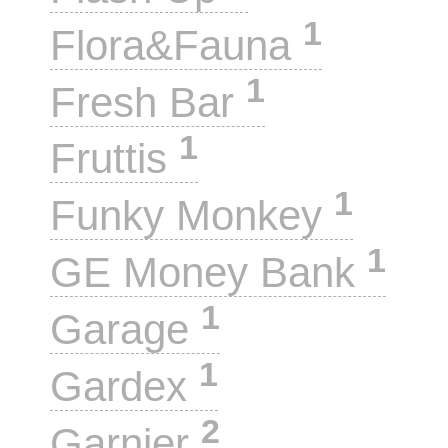
1
Flora&Fauna
1
Fresh Bar
1
Fruttis
1
Funky Monkey
1
GE Money Bank
1
Garage
1
Gardex
2
Garnier