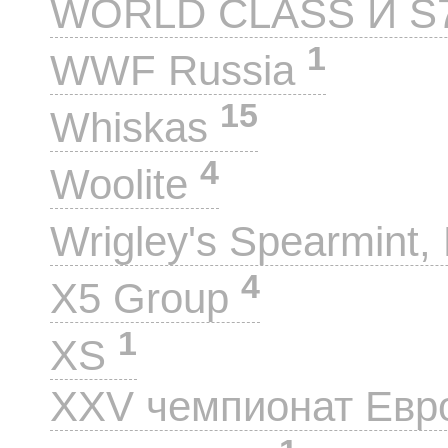
WORLD CLASS И S
1
WWF Russia
15
Whiskas
4
Woolite
Wrigley's Spearmint, 
4
X5 Group
1
XS
XXV чемпионат Евр