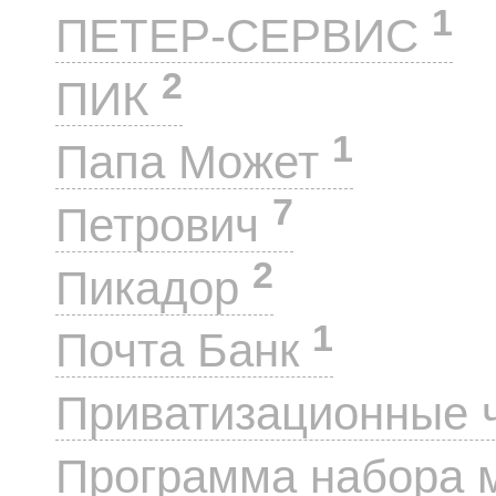
1
ПЕТЕР-СЕРВИС
2
ПИК
1
Папа Может
7
Петрович
2
Пикадор
1
Почта Банк
Приватизационные 
Программа набора 