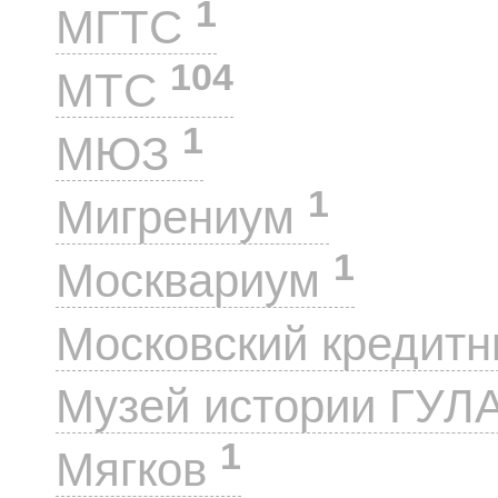
1
МГТС
104
МТС
1
МЮЗ
1
Мигрениум
1
Москвариум
Московский кредит
Музей истории ГУЛ
1
Мягков