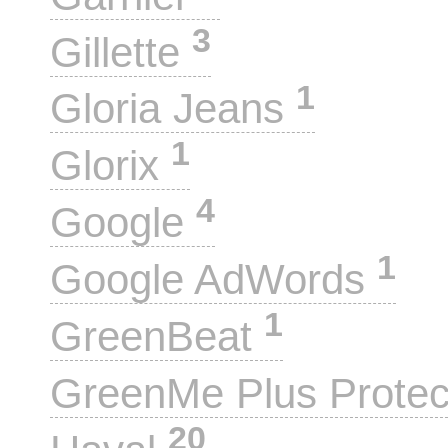
3
Gillette
1
Gloria Jeans
1
Glorix
4
Google
1
Google AdWords
1
GreenBeat
GreenMe Plus Prote
20