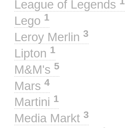
1
League of Legends
1
Lego
3
Leroy Merlin
1
Lipton
5
M&M's
4
Mars
1
Martini
3
Media Markt