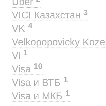
Uber
3
VICI Казахстан
4
VK
Velkopopovicky Koze
1
Vi
10
Visa
1
Visa и ВТБ
1
Visa и МКБ