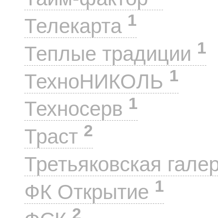
1
Телекарта
1
Теплые традиции
1
ТехноНИКОЛЬ
1
Техносерв
2
Траст
Третьяковская гале
1
ФК Открытие
2