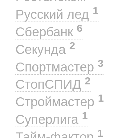
1
Русский лед
6
Сбербанк
2
Секунда
3
Спортмастер
2
СтопСПИД
1
Строймастер
1
Суперлига
1
Тайм-фактор