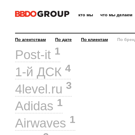
кто мы
что мы делаем
По агентствам
По дате
По клиентам
По брен
1
Post-it
4
1-й ДСК
3
4level.ru
1
Adidas
1
Airwaves