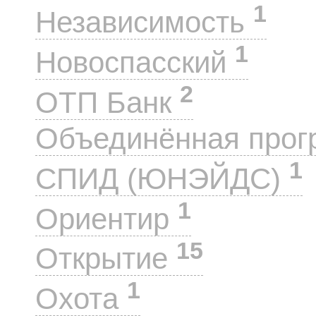
1
Независимость
1
Новоспасский
2
ОТП Банк
Объединённая прог
1
СПИД (ЮНЭЙДС)
1
Ориентир
15
Открытие
1
Охота