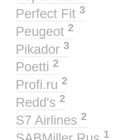
3
Perfect Fit
2
Peugeot
3
Pikador
2
Poetti
2
Profi.ru
2
Redd's
2
S7 Airlines
1
SABMiller Rus