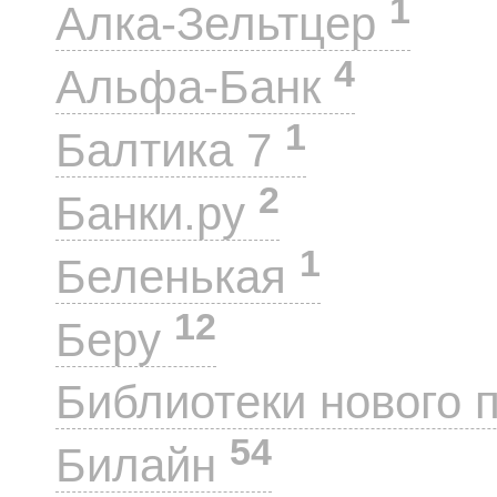
1
Алка-Зельтцер
4
Альфа-Банк
1
Балтика 7
2
Банки.ру
1
Беленькая
12
Беру
Библиотеки нового 
54
Билайн