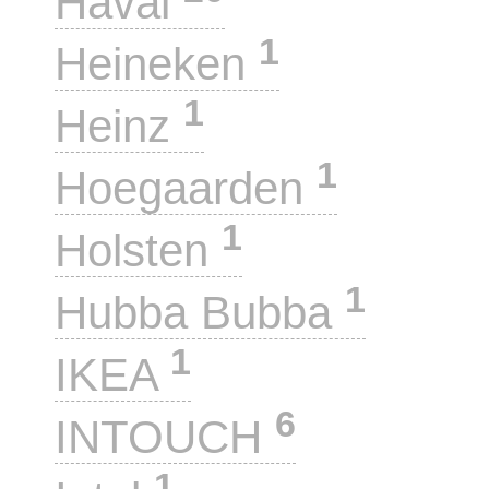
Haval
1
Heineken
1
Heinz
1
Hoegaarden
1
Holsten
1
Hubba Bubba
1
IKEA
6
INTOUCH
1