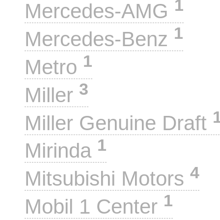
1
Mercedes-AMG
1
Mercedes-Benz
1
Metro
3
Miller
Miller Genuine Draft
1
Mirinda
4
Mitsubishi Motors
1
Mobil 1 Center