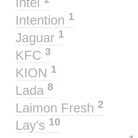
Intel
1
Intention
1
Jaguar
3
KFC
1
KION
8
Lada
2
Laimon Fresh
10
Lay's