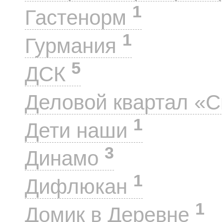
1
Гастенорм
1
Гурмания
5
ДСК
Деловой квартал «
1
Дети наши
3
Динамо
1
Дифлюкан
1
Домик в Деревне