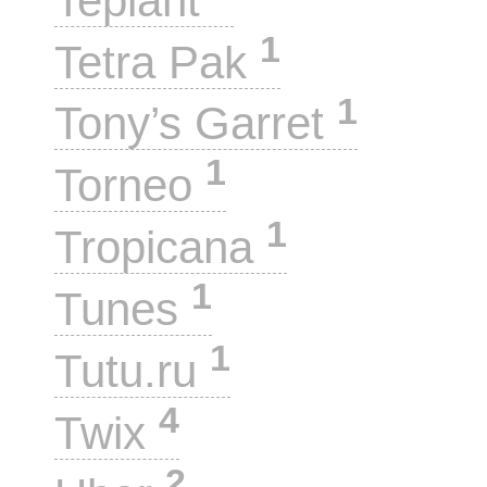
Teplant
1
Tetra Pak
1
Tony’s Garret
1
Torneo
1
Tropicana
1
Tunes
1
Tutu.ru
4
Twix
2