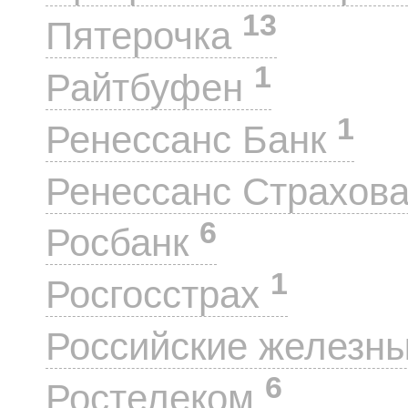
13
Пятерочка
1
Райтбуфен
1
Ренессанс Банк
Ренессанс Страхов
6
Росбанк
1
Росгосстрах
Российские железн
6
Ростелеком