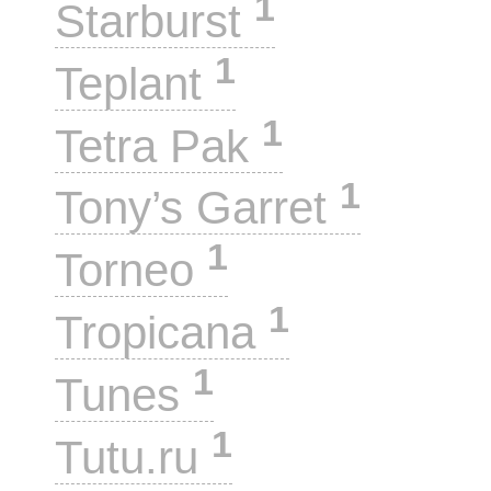
1
Starburst
1
Teplant
1
Tetra Pak
1
Tony’s Garret
1
Torneo
1
Tropicana
1
Tunes
1
Tutu.ru