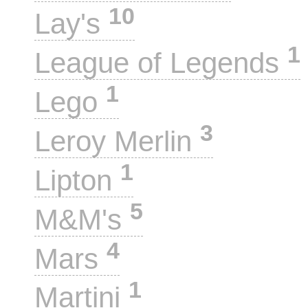
10
Lay's
1
League of Legends
1
Lego
3
Leroy Merlin
1
Lipton
5
M&M's
4
Mars
1
Martini