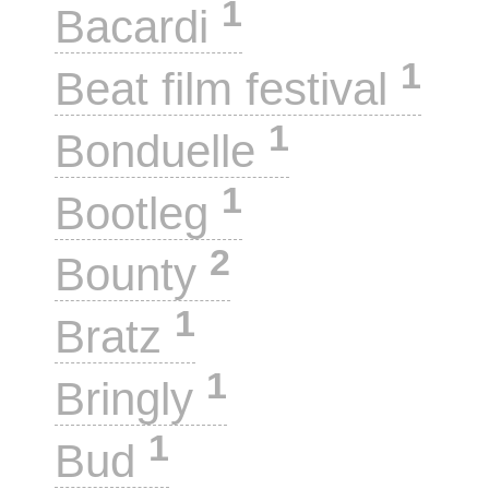
1
Bacardi
1
Beat film festival
1
Bonduelle
1
Bootleg
2
Bounty
1
Bratz
1
Bringly
1
Bud