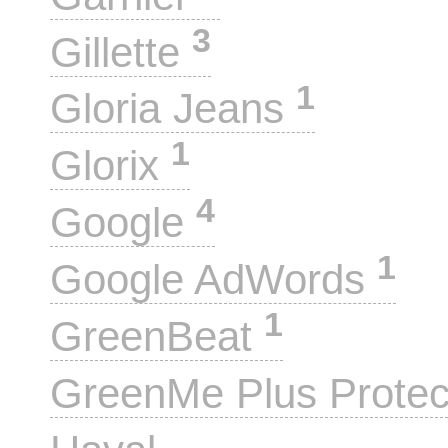
3
Gillette
1
Gloria Jeans
1
Glorix
4
Google
1
Google AdWords
1
GreenBeat
GreenMe Plus Prote
20