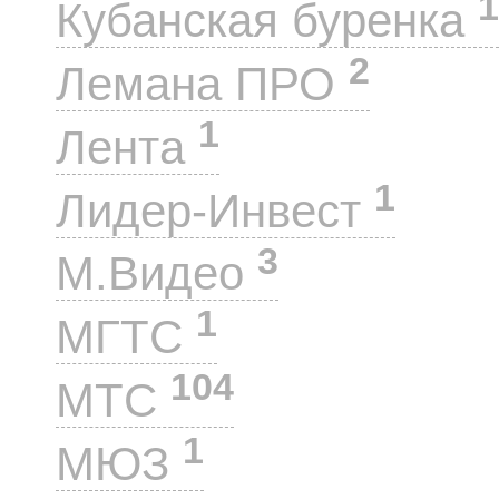
1
Кубанская буренка
2
Лемана ПРО
1
Лента
1
Лидер-Инвест
3
М.Видео
1
МГТС
104
МТС
1
МЮЗ