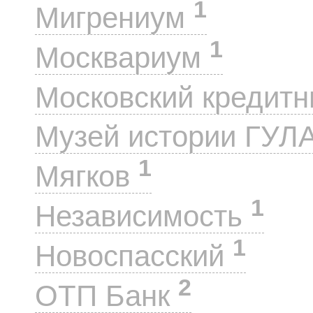
1
Мигрениум
1
Москвариум
Московский кредит
Музей истории ГУЛ
1
Мягков
1
Независимость
1
Новоспасский
2
ОТП Банк