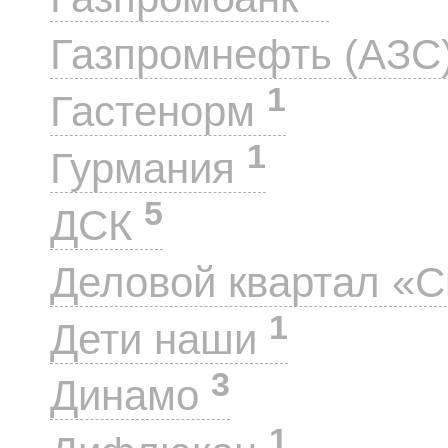
Газпромнефть (АЗС
1
Гастенорм
1
Гурмания
5
ДСК
Деловой квартал «
1
Дети наши
3
Динамо
1