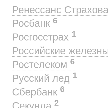
Ренессанс Страхов
6
Росбанк
1
Росгосстрах
Российские железн
6
Ростелеком
1
Русский лед
6
Сбербанк
2
Секунда