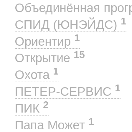
Объединённая прог
1
СПИД (ЮНЭЙДС)
1
Ориентир
15
Открытие
1
Охота
1
ПЕТЕР-СЕРВИС
2
ПИК
1
Папа Может