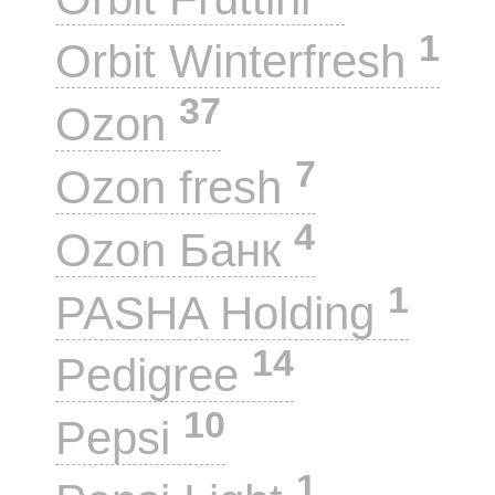
1
Orbit Winterfresh
37
Ozon
7
Ozon fresh
4
Ozon Банк
1
PASHA Holding
14
Pedigree
10
Pepsi
1