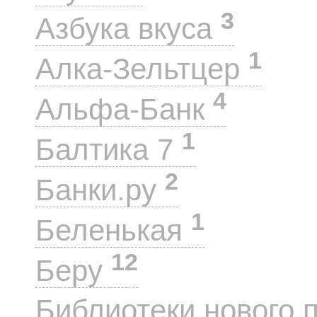
3
Азбука вкуса
1
Алка-Зельтцер
4
Альфа-Банк
1
Балтика 7
2
Банки.ру
1
Беленькая
12
Беру
Библиотеки нового 