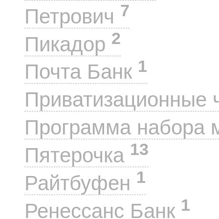
7
Петрович
2
Пикадор
1
Почта Банк
Приватизационные 
Программа набора 
13
Пятерочка
1
Райтбуфен
1
Ренессанс Банк