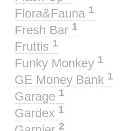
1
Flora&Fauna
1
Fresh Bar
1
Fruttis
1
Funky Monkey
1
GE Money Bank
1
Garage
1
Gardex
2
Garnier