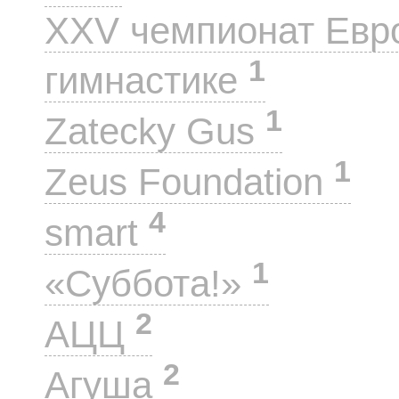
XXV чемпионат Евр
1
гимнастике
1
Zatecky Gus
1
Zeus Foundation
4
smart
1
«Суббота!»
2
АЦЦ
2
Агуша