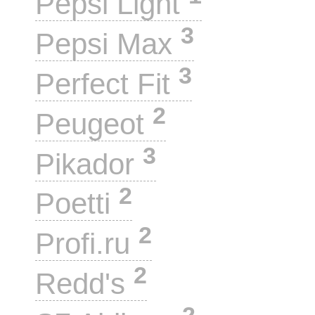
Pepsi Light
3
Pepsi Max
3
Perfect Fit
2
Peugeot
3
Pikador
2
Poetti
2
Profi.ru
2
Redd's