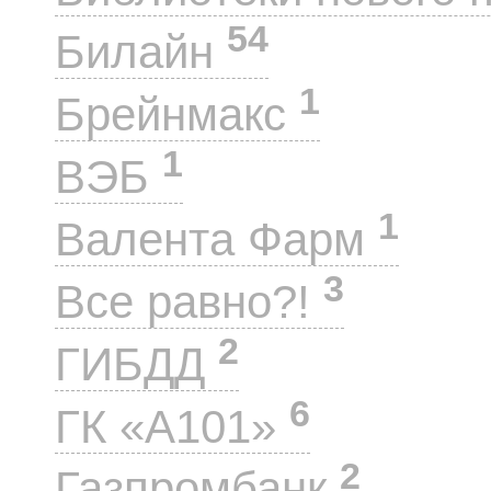
54
Билайн
1
Брейнмакс
1
ВЭБ
1
Валента Фарм
3
Все равно?!
2
ГИБДД
6
ГК «А101»
2
Газпромбанк