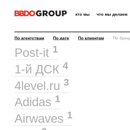
кто мы
что мы делаем
По агентствам
По дате
По клиентам
По брен
1
Post-it
4
1-й ДСК
3
4level.ru
1
Adidas
1
Airwaves