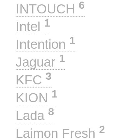
6
INTOUCH
1
Intel
1
Intention
1
Jaguar
3
KFC
1
KION
8
Lada
2
Laimon Fresh