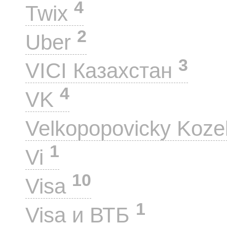
4
Twix
2
Uber
3
VICI Казахстан
4
VK
Velkopopovicky Koze
1
Vi
10
Visa
1
Visa и ВТБ