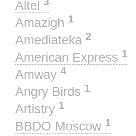
3
Altel
1
Amazigh
2
Amediateka
1
American Express
4
Amway
1
Angry Birds
1
Artistry
1
BBDO Moscow