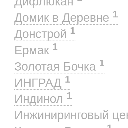
Дифлюкан
1
Домик в Деревне
1
Донстрой
1
Ермак
1
Золотая Бочка
1
ИНГРАД
1
Индинол
Инжиниринговый це
1