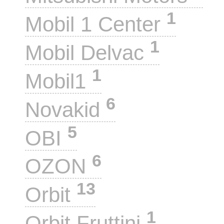
1
Mobil 1 Center
1
Mobil Delvac
1
Mobil1
6
Novakid
5
OBI
6
OZON
13
Orbit
1
Orbit Fruttini