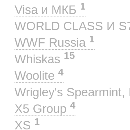
1
Visa и МКБ
WORLD CLASS И S
1
WWF Russia
15
Whiskas
4
Woolite
Wrigley's Spearmint, 
4
X5 Group
1
XS