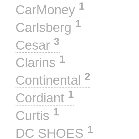
1
CarMoney
1
Carlsberg
3
Cesar
1
Clarins
2
Continental
1
Cordiant
1
Curtis
1
DC SHOES