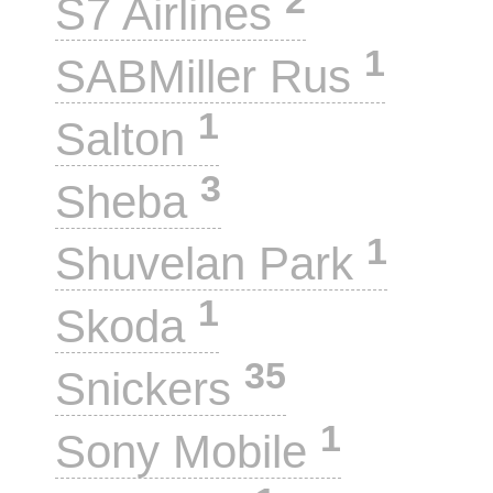
2
S7 Airlines
1
SABMiller Rus
1
Salton
3
Sheba
1
Shuvelan Park
1
Skoda
35
Snickers
1
Sony Mobile