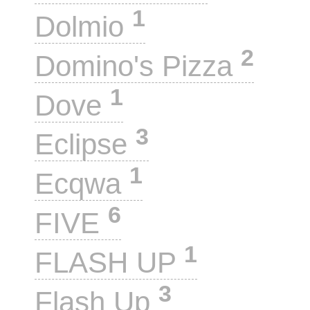
1
Dolmio
2
Domino's Pizza
1
Dove
3
Eclipse
1
Ecqwa
6
FIVE
1
FLASH UP
3
Flash Up