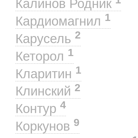
Калинов Родник
1
Кардиомагнил
2
Карусель
1
Кеторол
1
Кларитин
2
Клинский
4
Контур
9
Коркунов