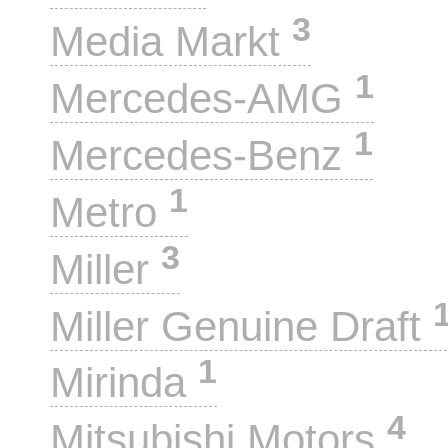
3
Media Markt
1
Mercedes-AMG
1
Mercedes-Benz
1
Metro
3
Miller
Miller Genuine Draft
1
Mirinda
4
Mitsubishi Motors