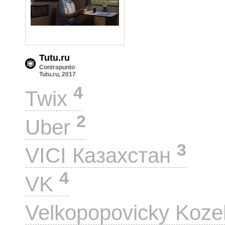
Tutu.ru
Contrapunto
Tutu.ru, 2017
4
Twix
2
Uber
3
VICI Казахстан
4
VK
Velkopopovicky Koze