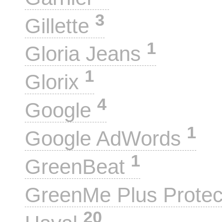
3
Gillette
1
Gloria Jeans
1
Glorix
4
Google
1
Google AdWords
1
GreenBeat
GreenMe Plus Prote
20