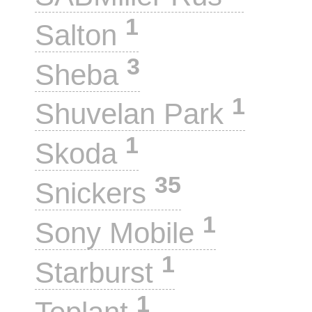
1
Salton
3
Sheba
1
Shuvelan Park
1
Skoda
35
Snickers
1
Sony Mobile
1
Starburst
1