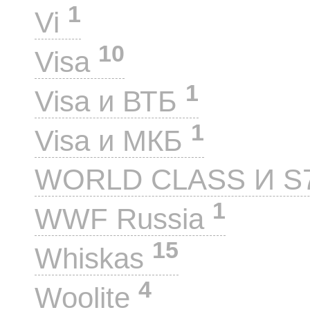
1
Vi
10
Visa
1
Visa и ВТБ
1
Visa и МКБ
WORLD CLASS И S
1
WWF Russia
15
Whiskas
4
Woolite