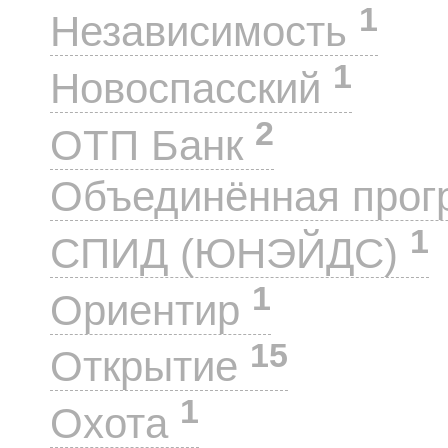
1
Независимость
1
Новоспасский
2
ОТП Банк
Объединённая прог
1
СПИД (ЮНЭЙДС)
1
Ориентир
15
Открытие
1
Охота