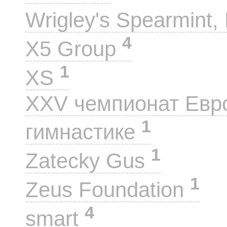
Wrigley's Spearmint, 
4
X5 Group
1
XS
XXV чемпионат Евр
1
гимнастике
1
Zatecky Gus
1
Zeus Foundation
4
smart