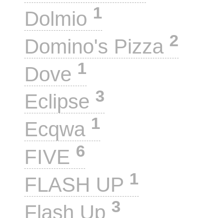
1
Dolmio
2
Domino's Pizza
1
Dove
3
Eclipse
1
Ecqwa
6
FIVE
1
FLASH UP
3
Flash Up