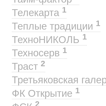
1
Телекарта
1
Теплые традиции
1
ТехноНИКОЛЬ
1
Техносерв
2
Траст
Третьяковская гале
1
ФК Открытие
2