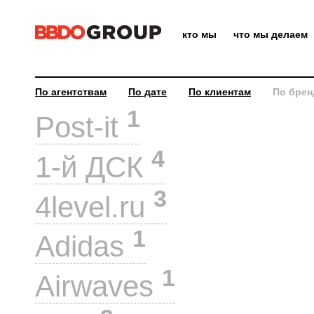
кто мы
что мы делаем
По агентствам
По дате
По клиентам
По брен
1
Post-it
4
1-й ДСК
3
4level.ru
1
Adidas
1
Airwaves