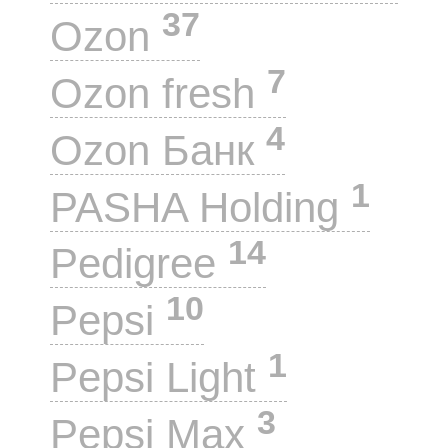
37
Ozon
7
Ozon fresh
4
Ozon Банк
1
PASHA Holding
14
Pedigree
10
Pepsi
1
Pepsi Light
3
Pepsi Max