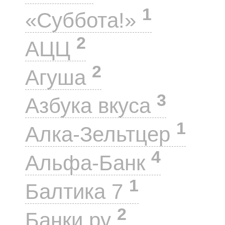
1
«Суббота!»
2
АЦЦ
2
Агуша
3
Азбука вкуса
1
Алка-Зельтцер
4
Альфа-Банк
1
Балтика 7
2
Банки.ру