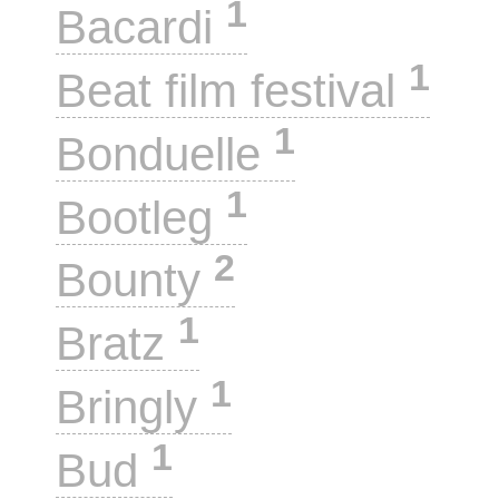
1
Bacardi
1
Beat film festival
1
Bonduelle
1
Bootleg
2
Bounty
1
Bratz
1
Bringly
1
Bud