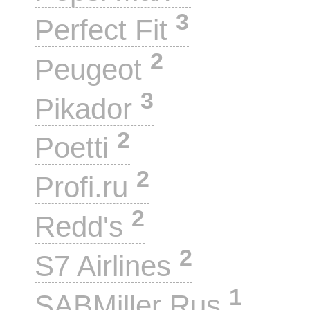
3
Perfect Fit
2
Peugeot
3
Pikador
2
Poetti
2
Profi.ru
2
Redd's
2
S7 Airlines
1
SABMiller Rus