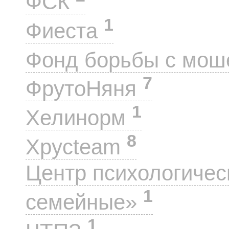
ФСК
1
Фиеста
Фонд борьбы с мо
7
ФрутоНяня
1
Хелинорм
8
Хрусteam
Центр психологиче
1
семейные»
1