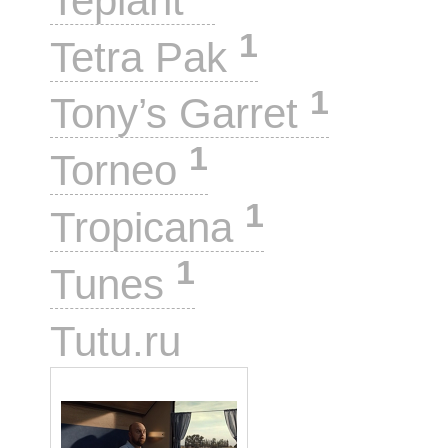
Teplant
1
Tetra Pak
1
Tony’s Garret
1
Torneo
1
Tropicana
1
Tunes
1
Tutu.ru