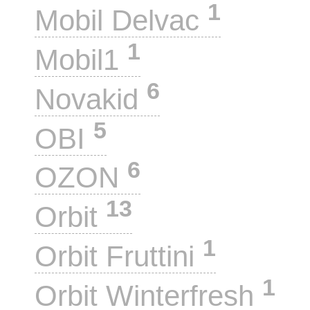
1
Mobil Delvac
1
Mobil1
6
Novakid
5
OBI
6
OZON
13
Orbit
1
Orbit Fruttini
1
Orbit Winterfresh