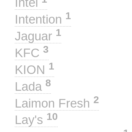
Intel
1
Intention
1
Jaguar
3
KFC
1
KION
8
Lada
2
Laimon Fresh
10
Lay's