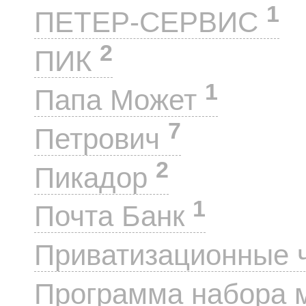
1
ПЕТЕР-СЕРВИС
2
ПИК
1
Папа Может
7
Петрович
2
Пикадор
1
Почта Банк
Приватизационные 
Программа набора 