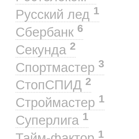
1
Русский лед
6
Сбербанк
2
Секунда
3
Спортмастер
2
СтопСПИД
1
Строймастер
1
Суперлига
1
Тайм-фактор