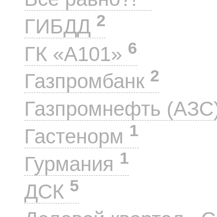
2
ГИБДД
6
ГК «А101»
2
Газпромбанк
Газпромнефть (АЗС
1
Гастенорм
1
Гурмания
5
ДСК