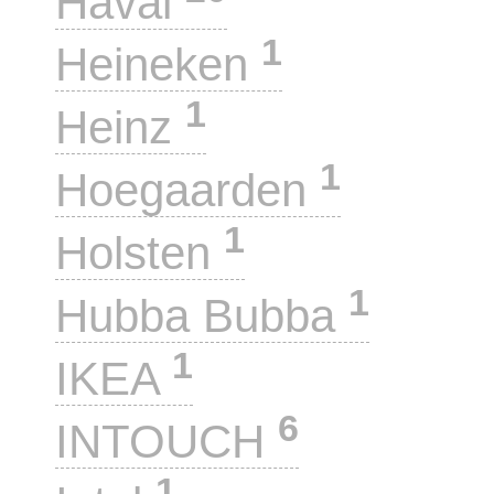
Haval
1
Heineken
1
Heinz
1
Hoegaarden
1
Holsten
1
Hubba Bubba
1
IKEA
6
INTOUCH
1