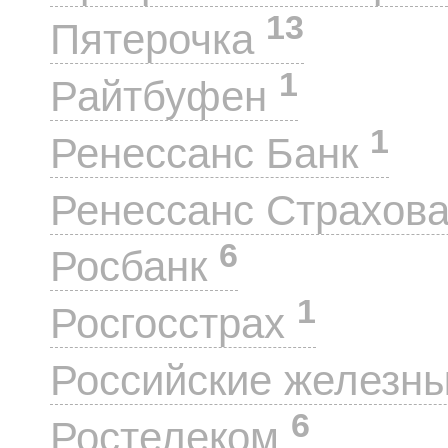
13
Пятерочка
1
Райтбуфен
1
Ренессанс Банк
Ренессанс Страхов
6
Росбанк
1
Росгосстрах
Российские железн
6
Ростелеком