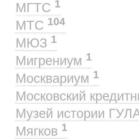
1
МГТС
104
МТС
1
МЮЗ
1
Мигрениум
1
Москвариум
Московский кредит
Музей истории ГУЛ
1
Мягков