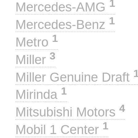
1
Mercedes-AMG
1
Mercedes-Benz
1
Metro
3
Miller
Miller Genuine Draft
1
Mirinda
4
Mitsubishi Motors
1
Mobil 1 Center