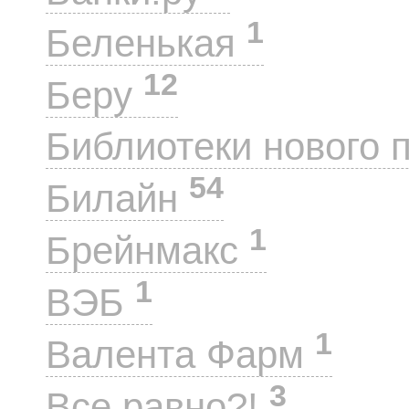
1
Беленькая
12
Беру
Библиотеки нового 
54
Билайн
1
Брейнмакс
1
ВЭБ
1
Валента Фарм
3
Все равно?!