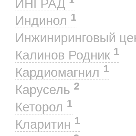
ИНГРАД
1
Индинол
Инжиниринговый це
1
Калинов Родник
1
Кардиомагнил
2
Карусель
1
Кеторол
1
Кларитин