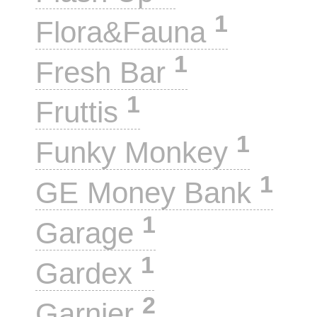
1
Flora&Fauna
1
Fresh Bar
1
Fruttis
1
Funky Monkey
1
GE Money Bank
1
Garage
1
Gardex
2
Garnier