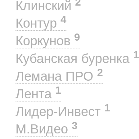
2
Клинский
4
Контур
9
Коркунов
1
Кубанская буренка
2
Лемана ПРО
1
Лента
1
Лидер-Инвест
3
М.Видео