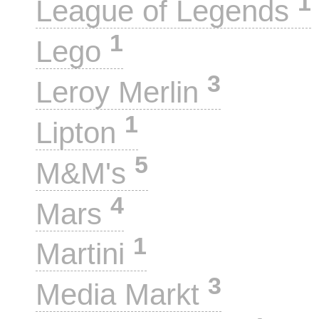
1
League of Legends
1
Lego
3
Leroy Merlin
1
Lipton
5
M&M's
4
Mars
1
Martini
3
Media Markt