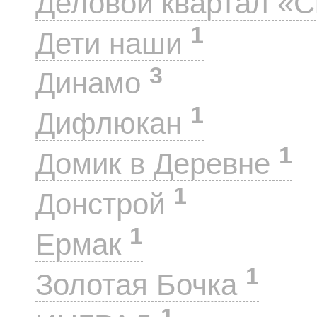
Деловой квартал «
1
Дети наши
3
Динамо
1
Дифлюкан
1
Домик в Деревне
1
Донстрой
1
Ермак
1
Золотая Бочка
1