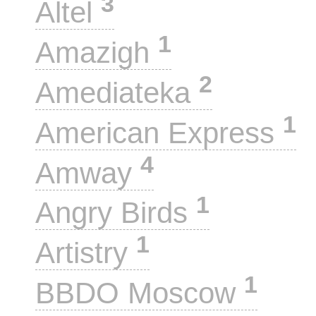
3
Altel
1
Amazigh
2
Amediateka
1
American Express
4
Amway
1
Angry Birds
1
Artistry
1
BBDO Moscow