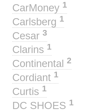
1
CarMoney
1
Carlsberg
3
Cesar
1
Clarins
2
Continental
1
Cordiant
1
Curtis
1
DC SHOES