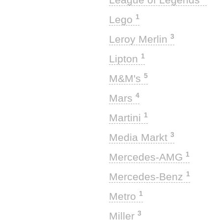
1
Lego
3
Leroy Merlin
1
Lipton
5
M&M's
4
Mars
1
Martini
3
Media Markt
1
Mercedes-AMG
1
Mercedes-Benz
1
Metro
3
Miller