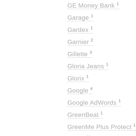
1
GE Money Bank
1
Garage
1
Gardex
2
Garnier
3
Gillette
1
Gloria Jeans
1
Glorix
4
Google
1
Google AdWords
1
GreenBeat
1
GreenMe Plus Protect