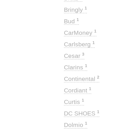
1
Bringly
1
Bud
1
CarMoney
1
Carlsberg
3
Cesar
1
Clarins
2
Continental
1
Cordiant
1
Curtis
1
DC SHOES
1
Dolmio