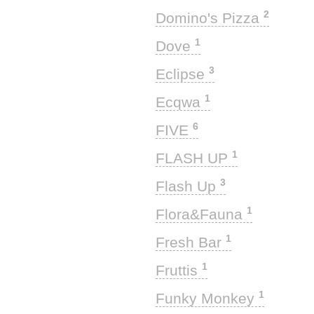
2
Domino's Pizza
1
Dove
3
Eclipse
1
Ecqwa
6
FIVE
1
FLASH UP
3
Flash Up
1
Flora&Fauna
1
Fresh Bar
1
Fruttis
1
Funky Monkey