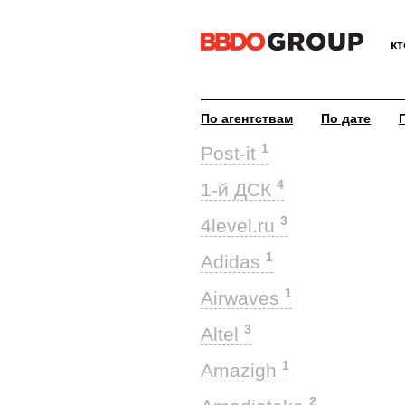
к
По агентствам
По дате
1
Post-it
4
1-й ДСК
3
4level.ru
1
Adidas
1
Airwaves
3
Altel
1
Amazigh
2