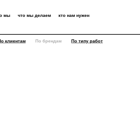
то мы
что мы делаем
кто нам нужен
По клиентам
По брендам
По типу работ