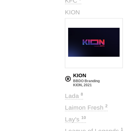
KFC
1
KION
KION
BBDO Branding
KION, 2021
8
Lada
2
Laimon Fresh
10
Lay's
1
League of Legends