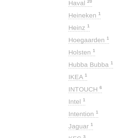
20
Haval
1
Heineken
1
Heinz
1
Hoegaarden
1
Holsten
1
Hubba Bubba
1
IKEA
6
INTOUCH
1
Intel
1
Intention
1
Jaguar
3